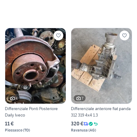
4
7
Differenziale Ponti Posteriore
Differenziale anteriore fiat panda
Daily Iveco
312 319 4x4 1.3
11 €
320 €
Piossasco
(
TO
)
Ravanusa
(
AG
)