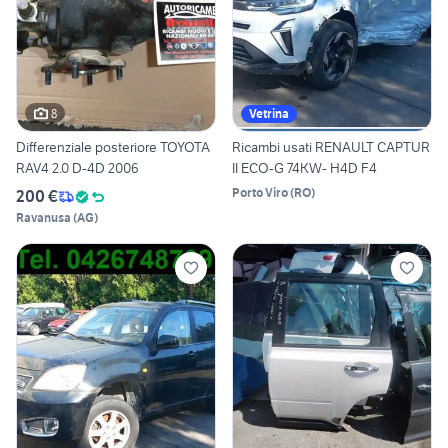
8
Vetrina
Differenziale posteriore TOYOTA
Ricambi usati RENAULT CAPTUR
RAV4 2.0 D-4D 2006
II ECO-G 74KW- H4D F4
Porto Viro
(
RO
)
200 €
Ravanusa
(
AG
)