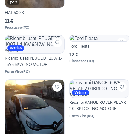
2
FIAT 500 X
11 €
Piossasco
(
TO
)
Ford Fiesta
Vetrina
12 €
Ricambi usati PEUGEOT 1007 1.4
Piossasco
(
TO
)
16V 65KW- NO MOTORE
Porto Viro
(
RO
)
Vetrina
Ricambi RANGE ROVER VELAR
2.0 IBRIDO - NO MOTORE
Porto Viro
(
RO
)