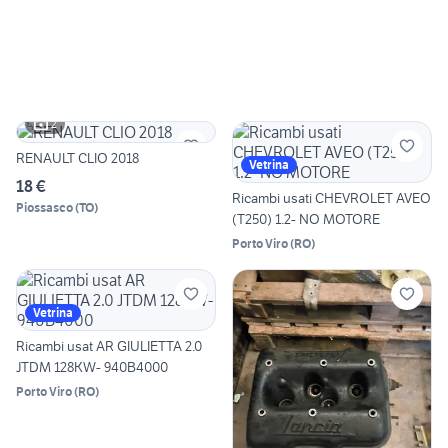
2
RENAULT CLIO 2018
Vetrina
18 €
Ricambi usati CHEVROLET AVEO
Piossasco
(
TO
)
(T250) 1.2- NO MOTORE
Porto Viro
(
RO
)
Vetrina
Ricambi usat AR GIULIETTA 2.0
JTDM 128KW- 940B4000
Porto Viro
(
RO
)