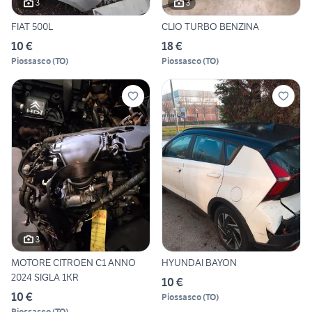
3
3
FIAT 500L
CLIO TURBO BENZINA
10 €
18 €
Piossasco
(
TO
)
Piossasco
(
TO
)
3
MOTORE CITROEN C1 ANNO
HYUNDAI BAYON
2024 SIGLA 1KR
10 €
10 €
Piossasco
(
TO
)
Piossasco
(
TO
)