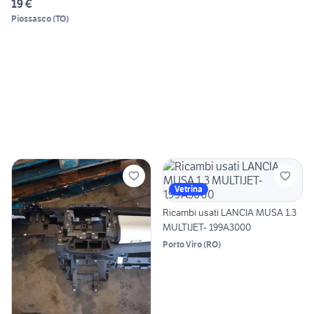
19 €
Piossasco
(
TO
)
Vetrina
Ricambi usati LANCIA MUSA 1.3
MULTIJET- 199A3000
Porto Viro
(
RO
)