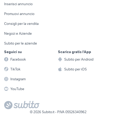
Console e
Accessori per
Casalinghi
Inserisci annuncio
Videogiochi
animali
Elettrodomestici
Promuovi annuncio
Audio/Video
Musica e Film
Giardino e Fai da te
Consigli per la vendita
Fotografia
Libri e Riviste
Abbigliamento e
Negozi e Aziende
Telefonia
Strumenti Musicali
Accessori
Subito per le aziende
Sports
Tutto per i bambini
Seguici su
Scarica gratis l'App
Biciclette
Facebook
Subito per Android
Collezionismo
TikTok
Subito per iOS
Instagram
YouTube
©
2026
Subito.it - P.IVA 05526340962