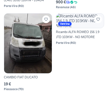
(E46) 320D 110KW - 204D4
900 €
Porto Viro
(
RO
)
Ravanusa
(
AG
)
Vetrina
Ricambi ALFA ROMEO 156 1.9
JTD 103KW - NO MOTORE
Porto Viro
(
RO
)
CAMBIO FIAT DUCATO
19 €
Piossasco
(
TO
)