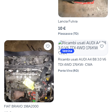
Lancia Fulvia
10 €
Piossasco
(
TO
)
Vetrina
Ricambi usati AUDI A4 B8 3.0 V6
TDI 4WD 176KW- CWA
Porto Viro
(
RO
)
FIAT BRAVO 198A2000