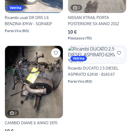
2
Vetrina
Ricambi usati DR DR5 1.6
NISSAN XTRAIL PORTA
BENZINA 87KW - SQR481F
POSTERIORE SX ANNO 2012
Porto Viro
(
RO
)
10 €
Piossasco
(
TO
)
Vetrina
Ricambi DUCATO 2.5 DIESEL
ASPIRATO 62KW - 8140.67
Porto Viro
(
RO
)
2
CAMBIO DIANE 6 ANNO 1970