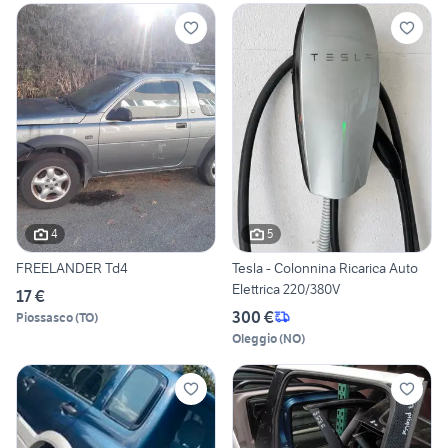
4
5
FREELANDER Td4
Tesla - Colonnina Ricarica Auto
Elettrica 220/380V
17 €
300 €
Piossasco
(
TO
)
Oleggio
(
NO
)