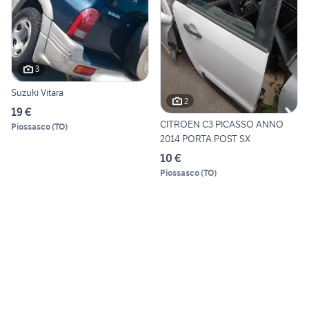
3
Suzuki Vitara
2
19 €
CITROEN C3 PICASSO ANNO
Piossasco
(
TO
)
2014 PORTA POST SX
10 €
Piossasco
(
TO
)