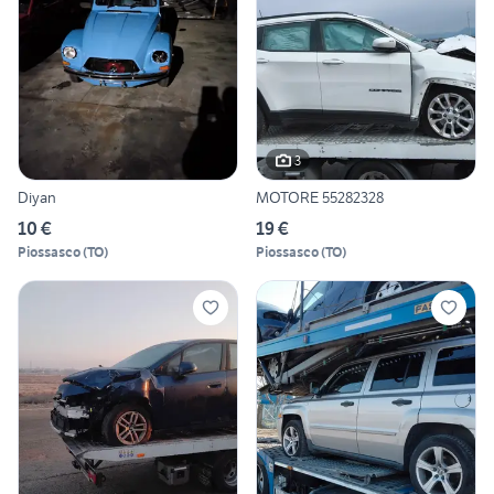
3
Diyan
MOTORE 55282328
10 €
19 €
Piossasco
(
TO
)
Piossasco
(
TO
)