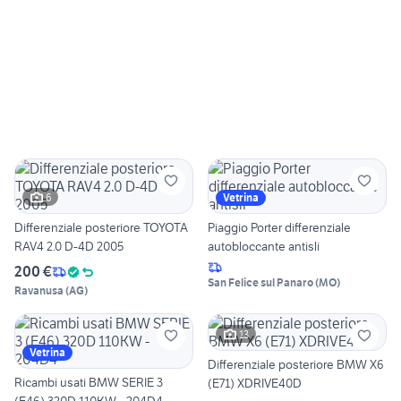
6
Vetrina
Differenziale posteriore TOYOTA
Piaggio Porter differenziale
RAV4 2.0 D-4D 2005
autobloccante antisli
200 €
San Felice sul Panaro
(
MO
)
Ravanusa
(
AG
)
13
Vetrina
Differenziale posteriore BMW X6
Ricambi usati BMW SERIE 3
(E71) XDRIVE40D