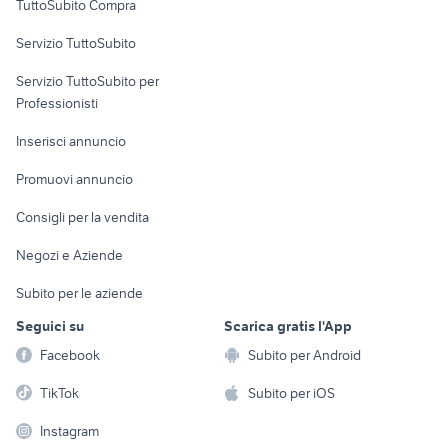
TuttoSubito Compra
commerciali
Servizio TuttoSubito
elettronica
per la casa e la
sports e hobby
Servizio TuttoSubito per
persona
Informatica
Animali
Professionisti
Arredamento e
Console e
Accessori per
Casalinghi
Inserisci annuncio
Videogiochi
animali
Elettrodomestici
Promuovi annuncio
Audio/Video
Musica e Film
Giardino e Fai da te
Consigli per la vendita
Fotografia
Libri e Riviste
Abbigliamento e
Negozi e Aziende
Telefonia
Strumenti Musicali
Accessori
Subito per le aziende
Sports
Tutto per i bambini
Seguici su
Scarica gratis l'App
Biciclette
Facebook
Subito per Android
Collezionismo
TikTok
Subito per iOS
Instagram