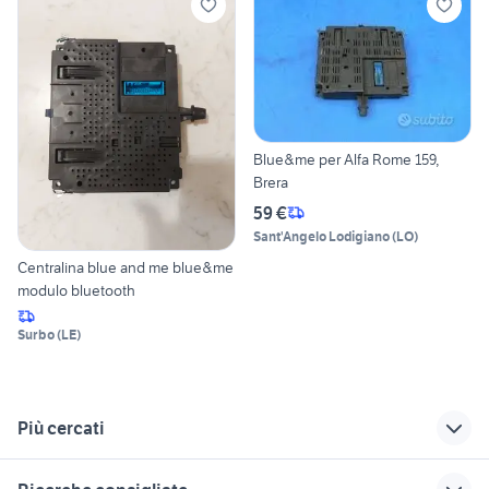
Blue&me per Alfa Rome 159,
Brera
59 €
Sant'Angelo Lodigiano
(
LO
)
Centralina blue and me blue&me
modulo bluetooth
Surbo
(
LE
)
Più cercati
Correlati
Richerche simili
Suggerimenti