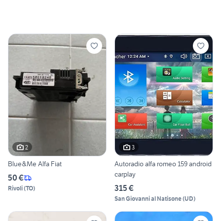
2
3
Blue&Me Alfa Fiat
Autoradio alfa romeo 159 android
carplay
50 €
315 €
Rivoli
(
TO
)
San Giovanni al Natisone
(
UD
)