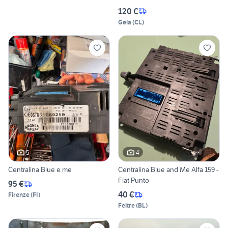
120 €
Gela
(
CL
)
5
4
Centralina Blue e me
Centralina Blue and Me Alfa 159 -
Fiat Punto
95 €
40 €
Firenze
(
FI
)
Feltre
(
BL
)