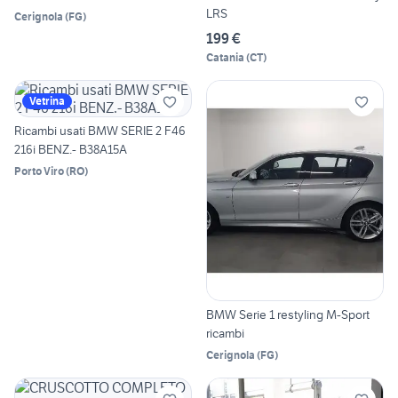
LRS
Cerignola
(
FG
)
199 €
Catania
(
CT
)
Vetrina
Ricambi usati BMW SERIE 2 F46
216i BENZ.- B38A15A
Porto Viro
(
RO
)
BMW Serie 1 restyling M-Sport
ricambi
Cerignola
(
FG
)