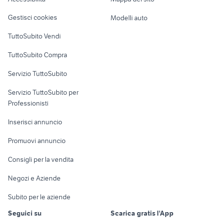
Loft, mansarde e
Veicoli commerciali
altro
Gestisci cookies
Modelli auto
Case vacanza
TuttoSubito Vendi
Uffici e Locali
TuttoSubito Compra
commerciali
Servizio TuttoSubito
elettronica
per la casa e la
sports e hobby
Servizio TuttoSubito per
persona
Informatica
Animali
Professionisti
Arredamento e
Console e
Accessori per
Casalinghi
Inserisci annuncio
Videogiochi
animali
Elettrodomestici
Promuovi annuncio
Audio/Video
Musica e Film
Giardino e Fai da te
Consigli per la vendita
Fotografia
Libri e Riviste
Abbigliamento e
Negozi e Aziende
Telefonia
Strumenti Musicali
Accessori
Subito per le aziende
Sports
Tutto per i bambini
Seguici su
Scarica gratis l'App
Biciclette