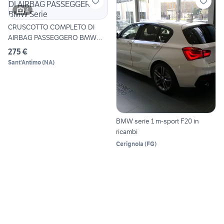
4
CRUSCOTTO COMPLETO DI
AIRBAG PASSEGGERO BMW
Serie
275 €
Sant'Antimo
(
NA
)
BMW serie 1 m-sport F20 in
ricambi
Cerignola
(
FG
)