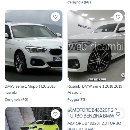
Cerignola
(
FG
)
BMW serie 1 Msport f20 2018
Ricambi BMW serie 1 2018 2019
ricambi
M sport
Cerignola
(
FG
)
Foggia
(
FG
)
MOTORE B48B20F 2.0 TURBO
BENZINA BMW