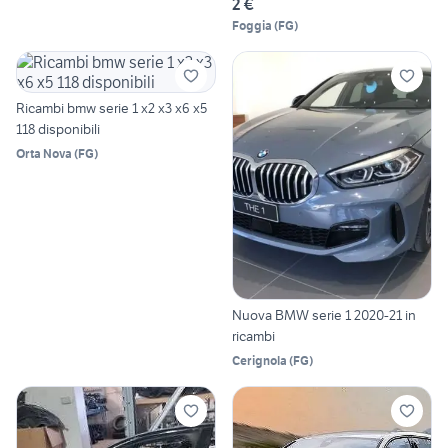
2 €
Foggia
(
FG
)
Ricambi bmw serie 1 x2 x3 x6 x5
118 disponibili
Orta Nova
(
FG
)
Nuova BMW serie 1 2020-21 in
ricambi
Cerignola
(
FG
)