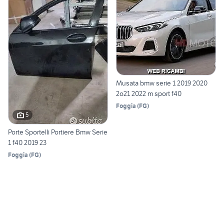
Musata bmw serie 1 2019 2020
2o21 2022 m sport f40
Foggia
(
FG
)
5
Porte Sportelli Portiere Bmw Serie
1 f40 2019 23
Foggia
(
FG
)