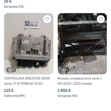
10 €
Cerignola
(
FG
)
5
3
CENTRALINA INIEZIONE BMW
Musata completa bmw serie 1
Serie 1 F20 9798416-01 B3
f40 2020> 2023 ricambi
215 €
3.850 €
Collecchio
(
PR
)
Cerignola
(
FG
)