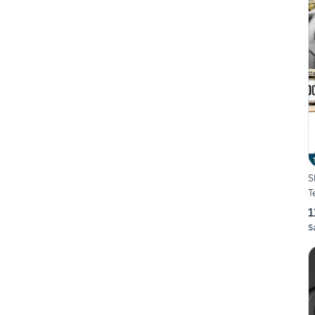
S
T
1
S