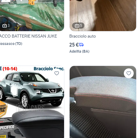
3
5
ACCO BATTERIE NISSAN JUKE
Bracciolo auto
iossasco
(
TO
)
25 €
Adelfia
(
BA
)