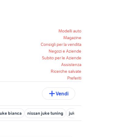
Modelli auto
Magazine
Consigli per la vendita
Negozi e Aziende
Subito per le Aziende
Assistenza
Ricerche salvate
Preferiti
Vendi
juke bianca
nissan juke tuning
juke bianca
autoradio nissan ju