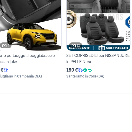
4
13
ano portaoggetti poggiabraccio
SET COPRISEDILI per NISSAN JUKE
issan juke
in PELLE Nera
 €
180 €
iugliano in Campania
(
NA
)
Santeramo in Colle
(
BA
)
icherche simili
Suggerimenti
uto cabrio
microcar auto
uzuki jimny diesel
alfa 90