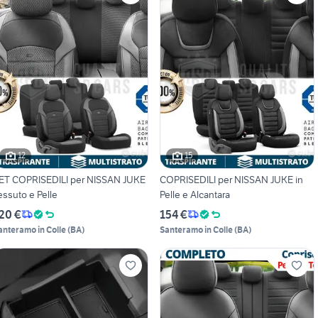
12
15
ET COPRISEDILI per NISSAN JUKE
COPRISEDILI per NISSAN JUKE in
essuto e Pelle
Pelle e Alcantara
20 €
154 €
anteramo in Colle
(
BA
)
Santeramo in Colle
(
BA
)