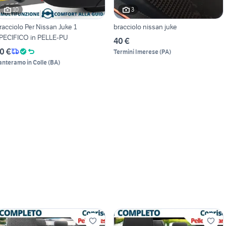
10
3
racciolo Per Nissan Juke 1
bracciolo nissan juke
PECIFICO in PELLE-PU
40 €
0 €
Termini Imerese
(
PA
)
anteramo in Colle
(
BA
)