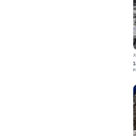
J
1
P