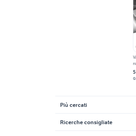
V
n
5
G
Più cercati
Correlati
R
Ricerche consigliate
bracciolo golf 4
a
ford mondeo
s