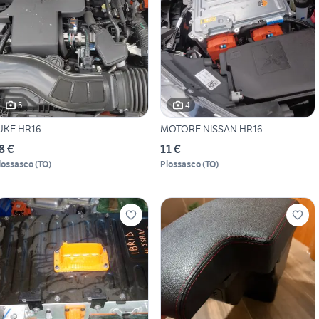
5
4
UKE HR16
MOTORE NISSAN HR16
8 €
11 €
iossasco
(
TO
)
Piossasco
(
TO
)