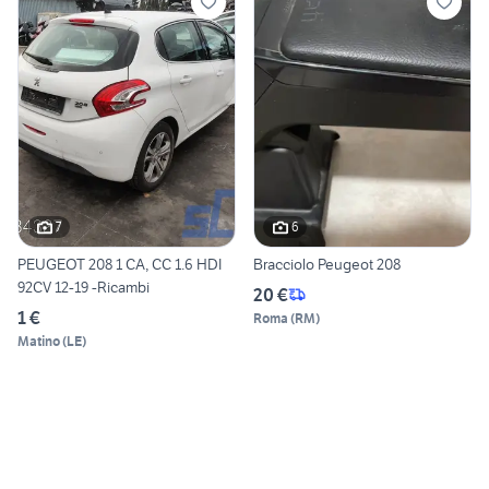
7
6
PEUGEOT 208 1 CA, CC 1.6 HDI
Bracciolo Peugeot 208
92CV 12-19 -Ricambi
20 €
1 €
Roma
(
RM
)
Matino
(
LE
)