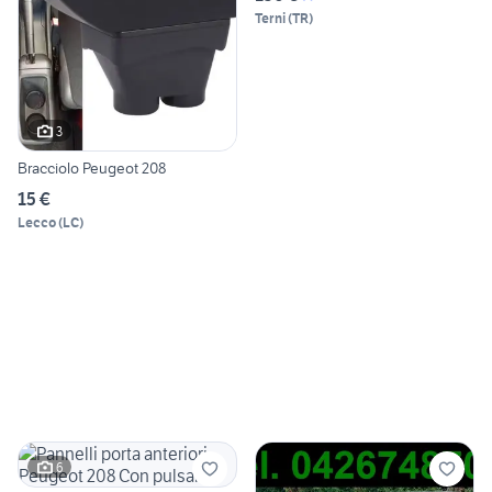
Terni
(
TR
)
3
Bracciolo Peugeot 208
15 €
Lecco
(
LC
)
6