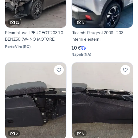
11
5
Ricambi usati PEUGEOT 208 1.0
Ricambi Peugeot 2008 - 208
BENZ50KW- NO MOTORE
interni e esterni
Porto Viro
(
RO
)
10 €
Napoli
(
NA
)
6
6