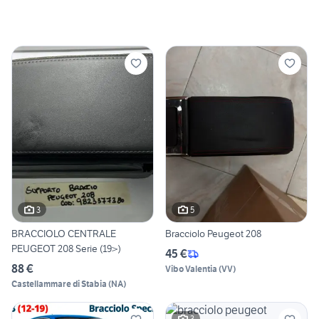
3
5
BRACCIOLO CENTRALE
Bracciolo Peugeot 208
PEUGEOT 208 Serie (19>)
45 €
88 €
Vibo Valentia
(
VV
)
Castellammare di Stabia
(
NA
)
3