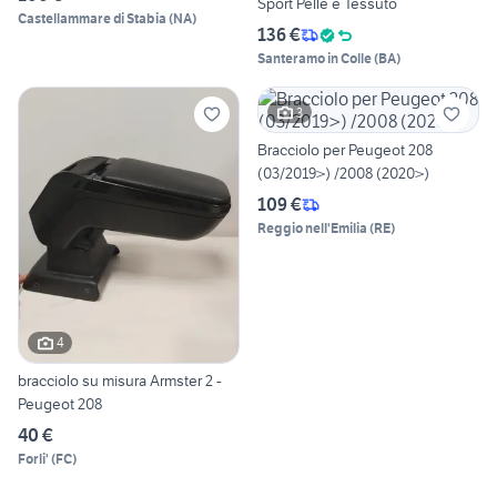
Sport Pelle e Tessuto
Castellammare di Stabia
(
NA
)
136 €
Santeramo in Colle
(
BA
)
3
Bracciolo per Peugeot 208
(03/2019>) /2008 (2020>)
109 €
Reggio nell'Emilia
(
RE
)
4
bracciolo su misura Armster 2 -
Peugeot 208
40 €
Forli'
(
FC
)