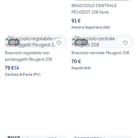
BRACCIOLO CENTRALE
PEUGEOT 208 Serie
EB2FAD/HMH (1
91 €
Nocera Superiore
(
SA
)
6
12
Bracciolo regolabile con
Bracciolo centrale Peugeot 208
portaoggetti Peugeot 208
70 €
79 €
Napoli
(
NA
)
Certosa di Pavia
(
PV
)
6