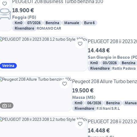
PEUGEOT 208 Business Turbo benzina 100
18.900 €
Foggia
(
FG
)
Km0
07/2026
Benzina
Manuale
Euro 6
Rivenditore
ROMANO CAR
PEUGEOT 208 ii 2023 20
14.448 €
San Giorgio in Bosco
(
P
Km0
03/2026
Benzina
Vetrina
Rivenditore
Rattix Padova
Peugeot 208 Allure Turbo benz
19.500 €
Massa
(
MS
)
Km0
06/2026
Benzina
Manua
14
Rivenditore
F.lli Nani S.R.L
PEUGEOT 208 ii 2023 20
14.448 €