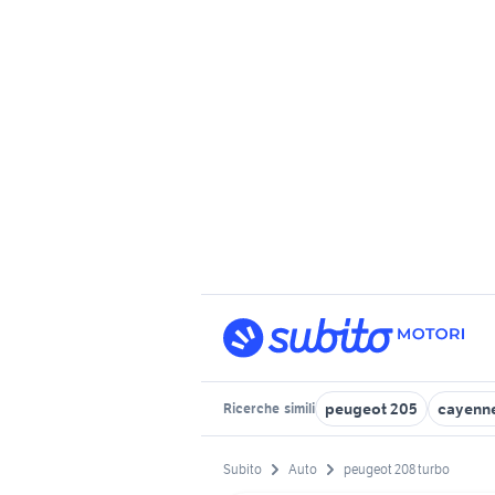
peugeot 205
cayenne
Ricerche
simili
Subito
Auto
peugeot 208 turbo