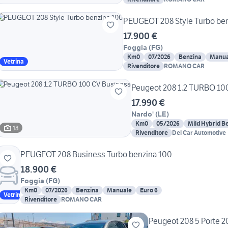
PEUGEOT 208 Style Turbo be
17.900 €
Foggia
(
FG
)
Km0
07/2026
Benzina
Manua
Vetrina
Rivenditore
ROMANO CAR
Peugeot 208 1.2 TURBO 10
17.990 €
Nardo'
(
LE
)
Km0
05/2026
Mild Hybrid B
18
Rivenditore
Del Car Automotive
PEUGEOT 208 Business Turbo benzina 100
18.900 €
Foggia
(
FG
)
Km0
07/2026
Benzina
Manuale
Euro 6
Vetrina
Rivenditore
ROMANO CAR
Peugeot 208 5 Porte 20