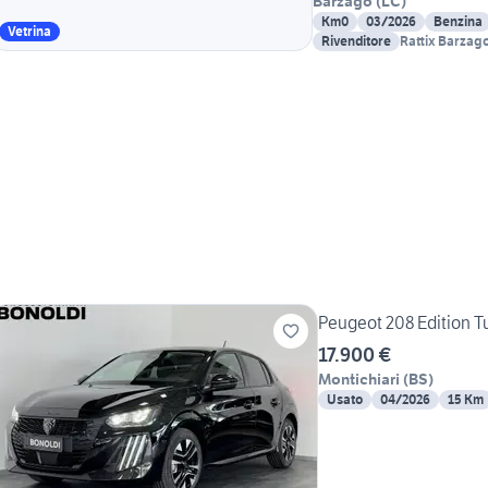
Barzago
(
LC
)
Km0
03/2026
Benzina
Vetrina
Rivenditore
Rattix Barzag
Peugeot 208 Edition T
17.900 €
Montichiari
(
BS
)
Usato
04/2026
15 Km