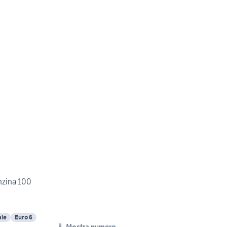
nzina 100
le
Euro 6
Mostra numero