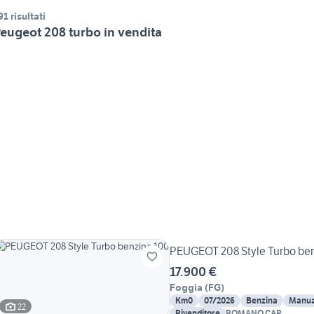
91 risultati
eugeot 208 turbo in vendita
PEUGEOT 208 Style Turbo be
17.900 €
Foggia
(
FG
)
Km0
07/2026
Benzina
Manua
22
Rivenditore
ROMANO CAR