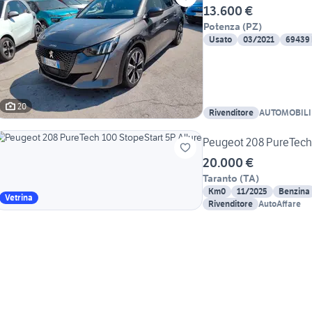
13.600 €
Potenza
(
PZ
)
Usato
03/2021
69439
20
Rivenditore
AUTOMOBILI
C. snc
Peugeot 208 PureTech 
20.000 €
Taranto
(
TA
)
Km0
11/2025
Benzina
Vetrina
Rivenditore
AutoAffare