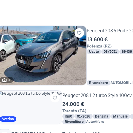
Peugeot 208 5 Porte 20
13.600 €
Potenza
(
PZ
)
Usato
03/2021
69439
20
Rivenditore
AUTOMOBILI
C. snc
Peugeot 208 1.2 turbo Style 100cv
24.000 €
Taranto
(
TA
)
Km0
01/2026
Benzina
Manuale
Vetrina
Rivenditore
AutoAffare