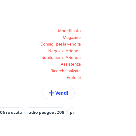
Modelli auto
Magazine
Consigli per la vendita
Negozi e Aziende
Subito per le Aziende
Assistenza
Ricerche salvate
Preferiti
Vendi
06 rc usata
radio peugeot 208
peugeot 407 coupe usata
peug