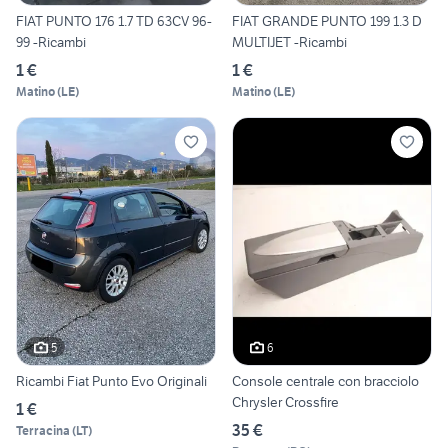
FIAT PUNTO 176 1.7 TD 63CV 96-
FIAT GRANDE PUNTO 199 1.3 D
99 -Ricambi
MULTIJET -Ricambi
1 €
1 €
Matino
(
LE
)
Matino
(
LE
)
5
6
Ricambi Fiat Punto Evo Originali
Console centrale con bracciolo
Chrysler Crossfire
1 €
35 €
Terracina
(
LT
)