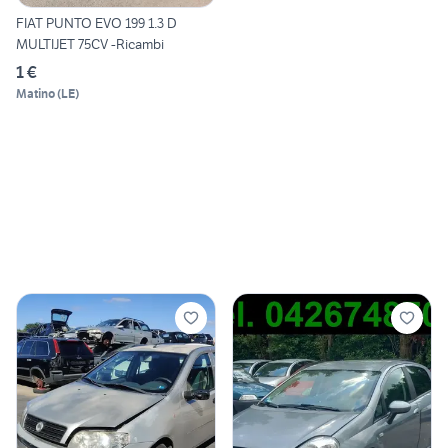
FIAT PUNTO EVO 199 1.3 D
MULTIJET 75CV -Ricambi
1 €
Matino
(
LE
)