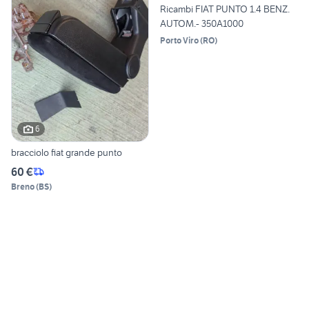
Ricambi FIAT PUNTO 1.4 BENZ.
AUTOM.- 350A1000
Porto Viro
(
RO
)
6
bracciolo fiat grande punto
60 €
Breno
(
BS
)