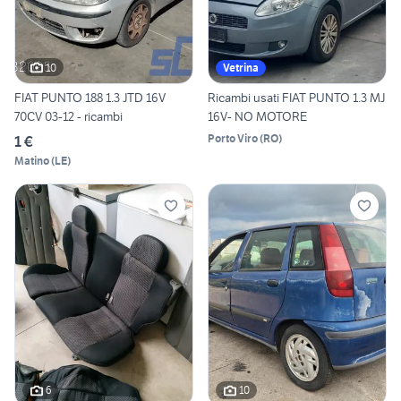
10
Vetrina
FIAT PUNTO 188 1.3 JTD 16V
Ricambi usati FIAT PUNTO 1.3 MJ
70CV 03-12 - ricambi
16V- NO MOTORE
Porto Viro
(
RO
)
1 €
Matino
(
LE
)
6
10