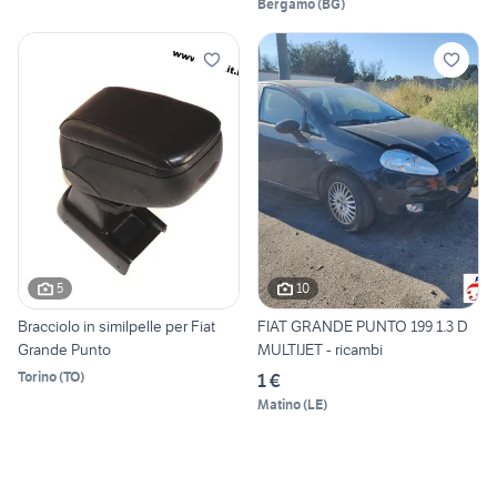
Bergamo
(
BG
)
5
10
Bracciolo in similpelle per Fiat
FIAT GRANDE PUNTO 199 1.3 D
Grande Punto
MULTIJET - ricambi
Torino
(
TO
)
1 €
Matino
(
LE
)