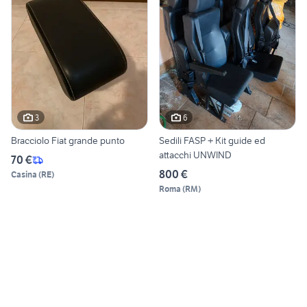
3
6
Bracciolo Fiat grande punto
Sedili FASP + Kit guide ed
attacchi UNWIND
70 €
800 €
Casina
(
RE
)
Roma
(
RM
)