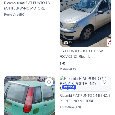
Ricambi usati FIAT PUNTO 1.3
MJT II 55KW-NO MOTORE
Porto Viro
(
RO
)
10
FIAT PUNTO 188 1.3 JTD 16V
70CV 03-12 -Ricambi
1 €
Matino
(
LE
)
Vetrina
Ricambi FIAT PUNTO 1.4 BENZ. 3
PORTE - NO MOTORE
Porto Viro
(
RO
)