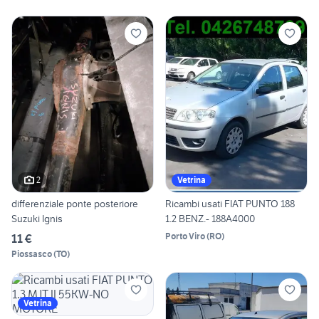
2
Vetrina
differenziale ponte posteriore
Ricambi usati FIAT PUNTO 188
Suzuki Ignis
1.2 BENZ.- 188A4000
Porto Viro
(
RO
)
11 €
Piossasco
(
TO
)
Vetrina