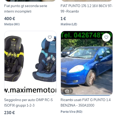
Fiat punto gt seconda serie
FIAT PUNTO 176 1.2 16V 86CV 97-
interni incompleti
99 -Ricambi
400 €
1 €
Melzo
(
MI
)
Matino
(
LE
)
7
Seggiolino per auto OMP RC-S
Ricambi usati FIAT G PUNTO 1.4
ISOFIX gruppi 1-2-3
BENZINA - 350A1000
Porto Viro
(
RO
)
230 €