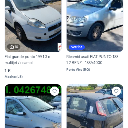
10
Vetrina
Fiat grande punto 199 1.3 d
Ricambi usati FIAT PUNTO 188
multijet / ricambi
1.2 BENZ.- 188A4000
Porto Viro
(
RO
)
1 €
Matino
(
LE
)