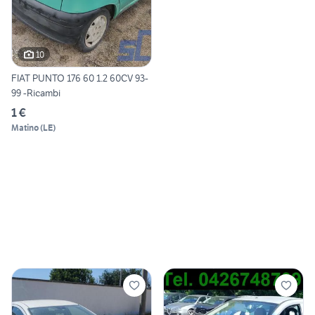
10
FIAT PUNTO 176 60 1.2 60CV 93-
99 -Ricambi
1 €
Matino
(
LE
)