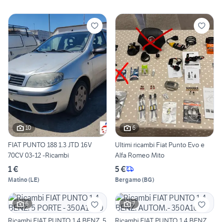
10
6
FIAT PUNTO 188 1.3 JTD 16V
Ultimi ricambi Fiat Punto Evo e
70CV 03-12 -Ricambi
Alfa Romeo Mito
1 €
5 €
Matino
(
LE
)
Bergamo
(
BG
)
6
7
Ricambi FIAT PUNTO 1.4 BENZ. 5
Ricambi FIAT PUNTO 1.4 BENZ.