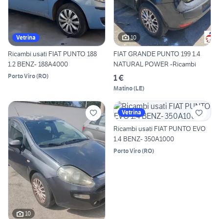
10
Vetrina
Ricambi usati FIAT PUNTO 188
FIAT GRANDE PUNTO 199 1.4
1.2 BENZ- 188A4000
NATURAL POWER -Ricambi
Porto Viro
(
RO
)
1 €
Matino
(
LE
)
Vetrina
Ricambi usati FIAT PUNTO EVO
1.4 BENZ- 350A1000
Porto Viro
(
RO
)
10