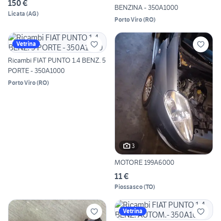
150 €
BENZINA - 350A1000
Licata
(
AG
)
Porto Viro
(
RO
)
Vetrina
Ricambi FIAT PUNTO 1.4 BENZ. 5
PORTE - 350A1000
Porto Viro
(
RO
)
3
MOTORE 199A6000
11 €
Piossasco
(
TO
)
Vetrina