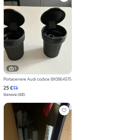
5
Portacenere Audi codice 8X0864575
25 €
Genova
(
GE
)