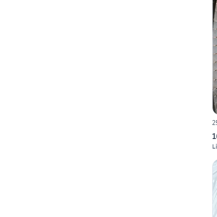
2
1
L