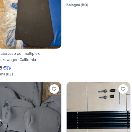
Bologna
(
BO
)
aterasso per multiplex
olkswagen California
5 €
ana
(
BZ
)