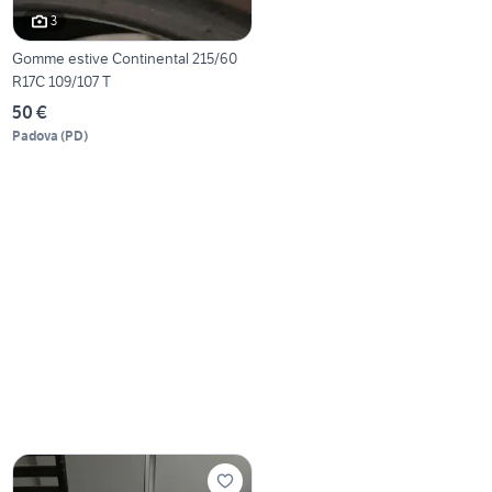
3
Gomme estive Continental 215/60
R17C 109/107 T
50 €
Padova
(
PD
)