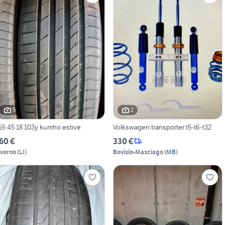
5
2
55 45 18 103y kumho estive
Volkswagen transporter t5-t6-t32
60 €
330 €
ivorno
(
LI
)
Bovisio-Masciago
(
MB
)