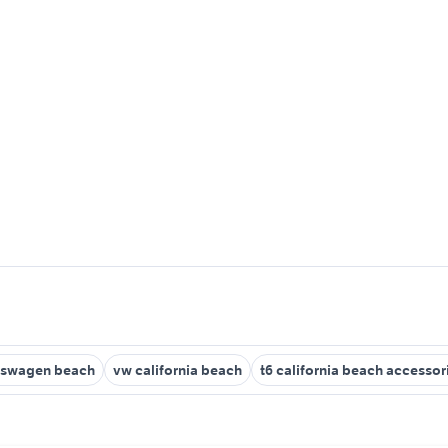
kswagen beach
vw california beach
t6 california beach accessor