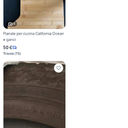
4
Pianale per cucina California Ocean
e ganci
50 €
Trieste
(
TS
)