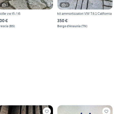
2
5
olle vw t5 / t6
kit ammortizzatori VW T.6.1 California
00 €
350 €
rescia
(
BS
)
Borgo d'Anaunia
(
TN
)