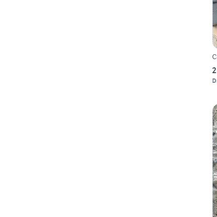
C
2
D