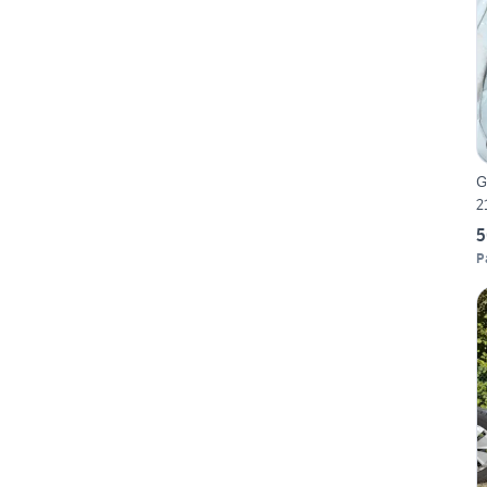
G
2
5
P