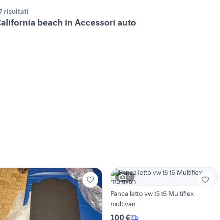
7 risultati
alifornia beach in Accessori auto
4
Panca letto vw t5 t6 Multiflex
multivan
100 €