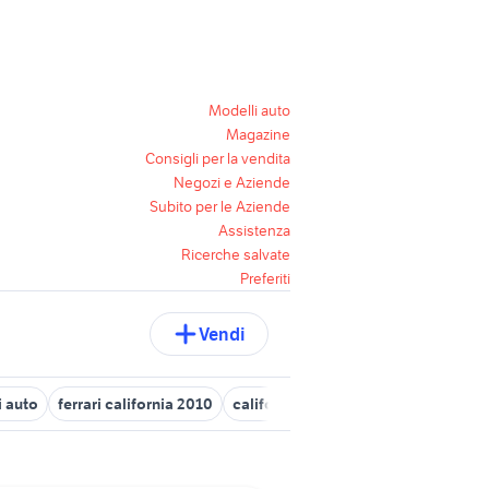
Modelli auto
Magazine
Consigli per la vendita
Negozi e Aziende
Subito per le Aziende
Assistenza
Ricerche salvate
Preferiti
Vendi
i auto
ferrari california 2010
california auto
caddy beach usat