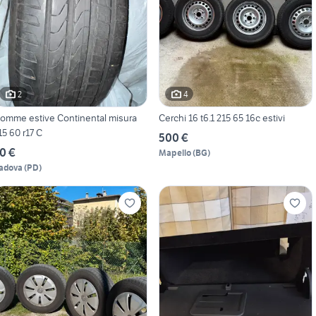
2
4
omme estive Continental misura
Cerchi 16 t6.1 215 65 16c estivi
15 60 r17 C
500 €
0 €
Mapello
(
BG
)
adova
(
PD
)