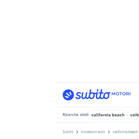
california beach
vol
Ricerche
simili
Subito
Accessori auto
california beach