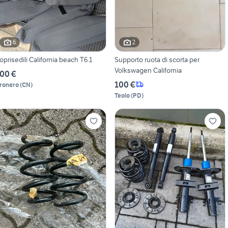
6
2
oprisedili California beach T6.1
Supporto ruota di scorta per
Volkswagen California
00 €
100 €
ronero
(
CN
)
Teolo
(
PD
)