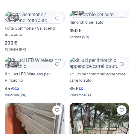
6
5
Rimorchio per auto
Porta Gommone / Saliscendi
450 €
tetto auto
Verona
(
VR
)
200 €
Crotone
(
KR
)
2
Kit Luci LED Wireless per
kit luci per rimorchio appendice
Rimorchio
carrello auto
45 €
35 €
Palermo
(
PA
)
Palermo
(
PA
)