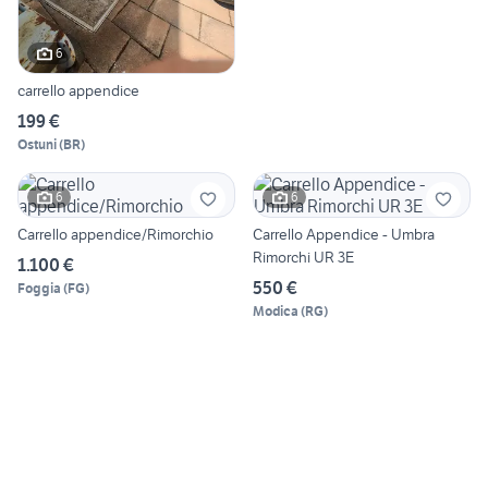
6
carrello appendice
199 €
Ostuni
(
BR
)
6
6
Carrello appendice/Rimorchio
Carrello Appendice - Umbra
Rimorchi UR 3E
1.100 €
550 €
Foggia
(
FG
)
Modica
(
RG
)