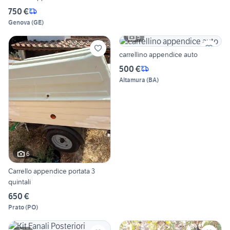
750 €
Genova
(
GE
)
5
carrellino appendice auto
500 €
Altamura
(
BA
)
6
Carrello appendice portata 3
quintali
650 €
Prato
(
PO
)