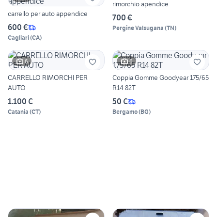
rimorchio apendice
carrello per auto appendice
700 €
600 €
Pergine Valsugana
(
TN
)
Cagliari
(
CA
)
6
6
CARRELLO RIMORCHI PER
Coppia Gomme Goodyear 175/65
AUTO
R14 82T
1.100 €
50 €
Catania
(
CT
)
Bergamo
(
BG
)