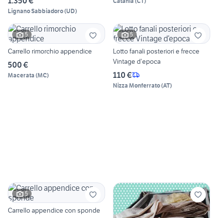
1.350 €
Catania
(
CT
)
Lignano Sabbiadoro
(
UD
)
5
5
Carrello rimorchio appendice
Lotto fanali posteriori e frecce
Vintage d’epoca
500 €
110 €
Macerata
(
MC
)
Nizza Monferrato
(
AT
)
5
Carrello appendice con sponde