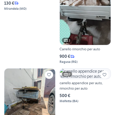
130 €
Mirandola
(
MO
)
3
Carrello rimorchio per auto
900 €
Ragusa
(
RG
)
6
carrello appendice per auto,
rimorchio per auto
500 €
Molfetta
(
BA
)