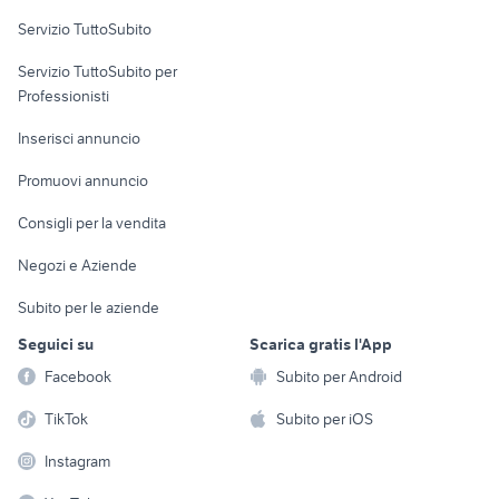
Servizio TuttoSubito
elettronica
per la casa e la
sports e hobby
Servizio TuttoSubito per
persona
Informatica
Animali
Professionisti
Arredamento e
Console e
Accessori per
Casalinghi
Inserisci annuncio
Videogiochi
animali
Elettrodomestici
Promuovi annuncio
Audio/Video
Musica e Film
Giardino e Fai da te
Consigli per la vendita
Fotografia
Libri e Riviste
Abbigliamento e
Negozi e Aziende
Telefonia
Strumenti Musicali
Accessori
Subito per le aziende
Sports
Tutto per i bambini
Seguici su
Scarica gratis l'App
Biciclette
Facebook
Subito per Android
Collezionismo
TikTok
Subito per iOS
Instagram