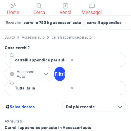
Home
Cerca
Vendi
Messaggi
carrello 750 kg accessori auto
carrelli appendice
au
Ricerche
Subito
Accessori auto
carrelli appendice per auto
Cosa cerchi?
Accessori
Filtri
Auto
Salva ricerca
Dal più recente
40 risultati
Carrelli appendice per auto in Accessori auto