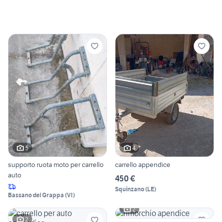
5
4
supporto ruota moto per carrello
carrello appendice
auto
450 €
Squinzano
(
LE
)
Bassano del Grappa
(
VI
)
2
2