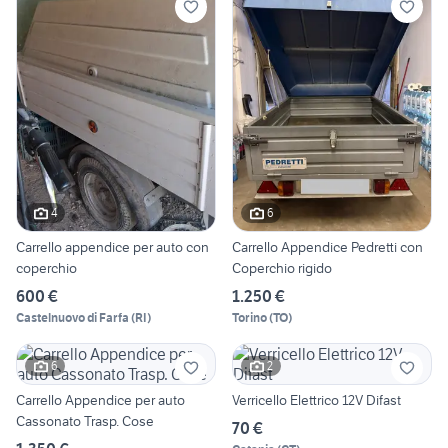
4
6
Carrello appendice per auto con
Carrello Appendice Pedretti con
coperchio
Coperchio rigido
600 €
1.250 €
Castelnuovo di Farfa
(
RI
)
Torino
(
TO
)
6
2
Carrello Appendice per auto
Verricello Elettrico 12V Difast
Cassonato Trasp. Cose
70 €