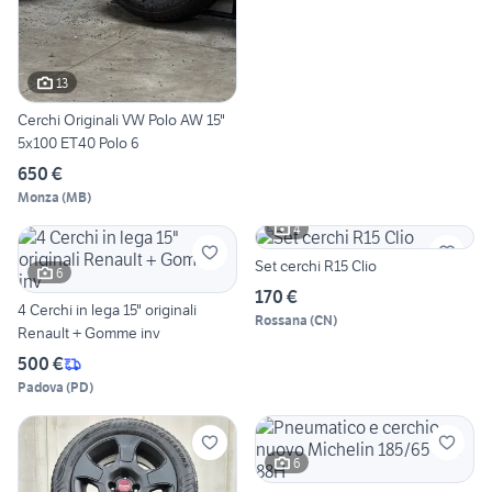
13
Cerchi Originali VW Polo AW 15"
5x100 ET40 Polo 6
650 €
Monza
(
MB
)
4
Set cerchi R15 Clio
6
170 €
4 Cerchi in lega 15" originali
Rossana
(
CN
)
Renault + Gomme inv
500 €
Padova
(
PD
)
6