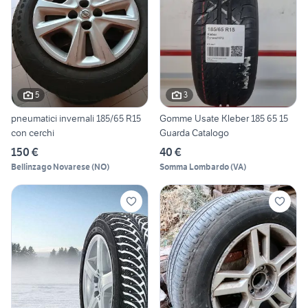
5
3
pneumatici invernali 185/65 R15
Gomme Usate Kleber 185 65 15
con cerchi
Guarda Catalogo
150 €
40 €
Bellinzago Novarese
(
NO
)
Somma Lombardo
(
VA
)