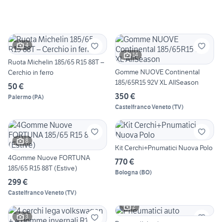
4
14
Ruota Michelin 185/65 R15 88T –
Gomme NUOVE Continental
Cerchio in ferro
185/65R15 92V XL AllSeason
50 €
350 €
Palermo
(
PA
)
Castelfranco Veneto
(
TV
)
8
Kit Cerchi+Pnumatici Nuova Polo
4Gomme Nuove FORTUNA
770 €
185/65 R15 88T (Estive)
Bologna
(
BO
)
299 €
Castelfranco Veneto
(
TV
)
2
3