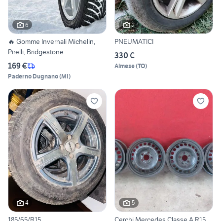
6
2
🔥 Gomme Invernali Michelin,
PNEUMATICI
Pirelli, Bridgestone
330 €
169 €
Almese
(
TO
)
Paderno Dugnano
(
MI
)
4
5
185/65/R15
Cerchi Mercedes Classe A R15 .