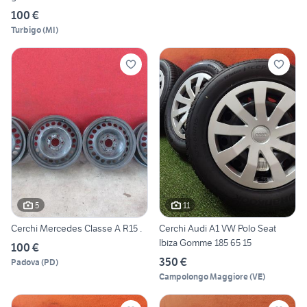
100 €
Turbigo
(
MI
)
5
11
Cerchi Mercedes Classe A R15 .
Cerchi Audi A1 VW Polo Seat
Ibiza Gomme 185 65 15
100 €
350 €
Padova
(
PD
)
Campolongo Maggiore
(
VE
)