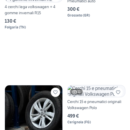
Pneumatici auto
4 cerchi lega volkswagen + 4
300 €
gomme invernali R15
Grosseto
(
GR
)
130 €
Folgaria
(
TN
)
11
Cerchi 15 e pneumatici originali
Volkswagen Polo
499 €
Cerignola
(
FG
)