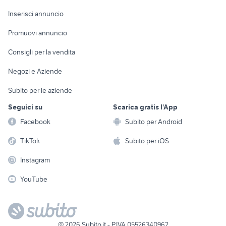
Arredamento e
Console e
Accessori per
Casalinghi
Inserisci annuncio
Videogiochi
animali
Elettrodomestici
Promuovi annuncio
Audio/Video
Musica e Film
Giardino e Fai da te
Consigli per la vendita
Fotografia
Libri e Riviste
Abbigliamento e
Negozi e Aziende
Telefonia
Strumenti Musicali
Accessori
Subito per le aziende
Sports
Tutto per i bambini
Seguici su
Scarica gratis l'App
Biciclette
Facebook
Subito per Android
Collezionismo
TikTok
Subito per iOS
Instagram
YouTube
©
2026
Subito.it - P.IVA 05526340962