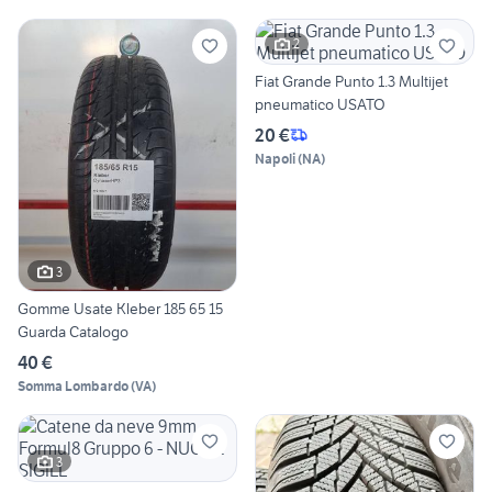
2
Fiat Grande Punto 1.3 Multijet
pneumatico USATO
20 €
Napoli
(
NA
)
3
Gomme Usate Kleber 185 65 15
Guarda Catalogo
40 €
Somma Lombardo
(
VA
)
3