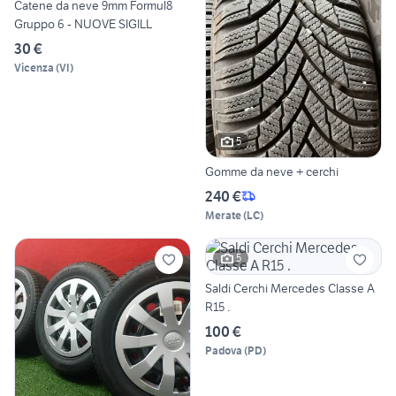
Catene da neve 9mm Formul8
Gruppo 6 - NUOVE SIGILL
30 €
Vicenza
(
VI
)
5
Gomme da neve + cerchi
240 €
Merate
(
LC
)
5
Saldi Cerchi Mercedes Classe A
R15 .
100 €
Padova
(
PD
)