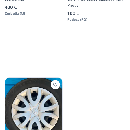
Pneus
400 €
100 €
Corbetta
(
MI
)
Padova
(
PD
)