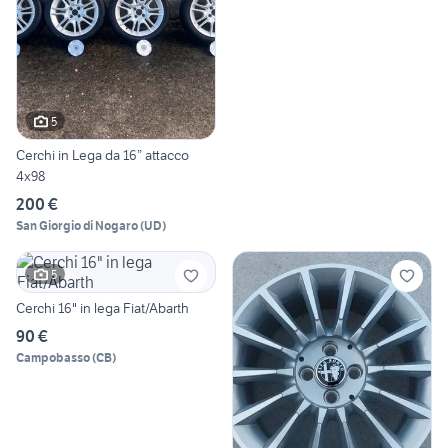
5
Cerchi in Lega da 16” attacco
4x98
200 €
San Giorgio di Nogaro
(
UD
)
5
Cerchi 16" in lega Fiat/Abarth
90 €
Campobasso
(
CB
)