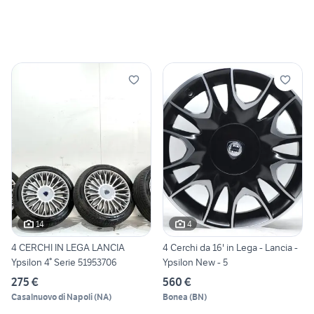
14
4
4 CERCHI IN LEGA LANCIA
4 Cerchi da 16' in Lega - Lancia -
Ypsilon 4° Serie 51953706
Ypsilon New - 5
275 €
560 €
Casalnuovo di Napoli
(
NA
)
Bonea
(
BN
)