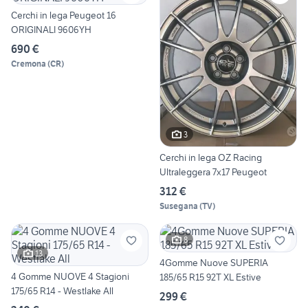
Cerchi in lega Peugeot 16
ORIGINALI 9606YH
690 €
Cremona
(
CR
)
3
Cerchi in lega OZ Racing
Ultraleggera 7x17 Peugeot
312 €
Susegana
(
TV
)
8
13
4Gomme Nuove SUPERIA
4 Gomme NUOVE 4 Stagioni
185/65 R15 92T XL Estive
175/65 R14 - Westlake All
299 €