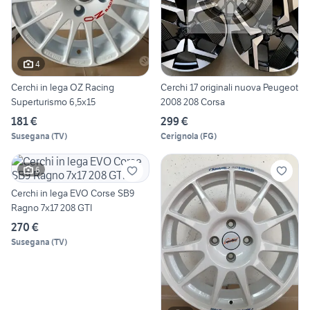
4
Cerchi in lega OZ Racing
Cerchi 17 originali nuova Peugeot
Superturismo 6,5x15
2008 208 Corsa
181 €
299 €
Susegana
(
TV
)
Cerignola
(
FG
)
6
Cerchi in lega EVO Corse SB9
Ragno 7x17 208 GTI
270 €
Susegana
(
TV
)