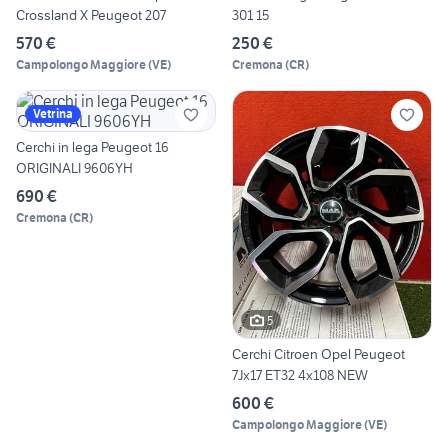
Crossland X Peugeot 207
301 15
570 €
250 €
Campolongo Maggiore
(
VE
)
Cremona
(
CR
)
Vetrina
Cerchi in lega Peugeot 16
ORIGINALI 9606YH
690 €
Cremona
(
CR
)
5
Cerchi Citroen Opel Peugeot
7Jx17 ET32 4x108 NEW
600 €
Campolongo Maggiore
(
VE
)