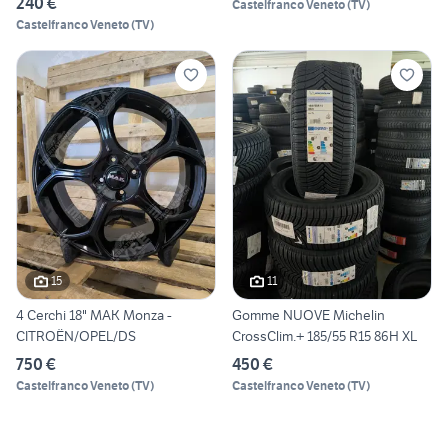
240 €
Castelfranco Veneto
(
TV
)
Castelfranco Veneto
(
TV
)
15
11
4 Cerchi 18" MAK Monza -
Gomme NUOVE Michelin
CITROËN/OPEL/DS
CrossClim.+ 185/55 R15 86H XL
750 €
450 €
Castelfranco Veneto
(
TV
)
Castelfranco Veneto
(
TV
)