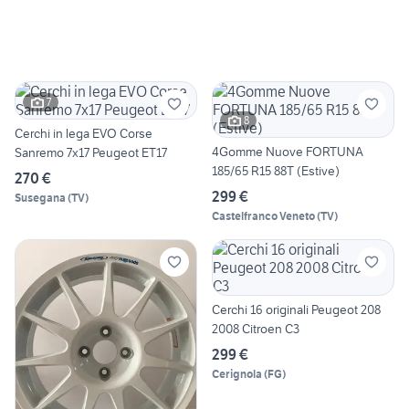
7
8
Cerchi in lega EVO Corse
4Gomme Nuove FORTUNA
Sanremo 7x17 Peugeot ET17
185/65 R15 88T (Estive)
270 €
299 €
Susegana
(
TV
)
Castelfranco Veneto
(
TV
)
Cerchi 16 originali Peugeot 208
2008 Citroen C3
299 €
Cerignola
(
FG
)