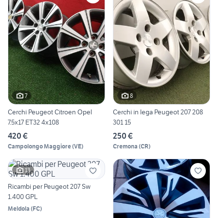
7
8
Cerchi Peugeot Citroen Opel
Cerchi in lega Peugeot 207 208
7.5x17 ET32 4x108
301 15
420 €
250 €
Campolongo Maggiore
(
VE
)
Cremona
(
CR
)
13
Ricambi per Peugeot 207 Sw
1.400 GPL
Meldola
(
FC
)