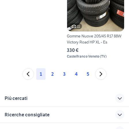
11
Gomme Nuove 205/45 R17 88W
Victory Road HP XL - Es
330 €
Castelfranco Veneto
(
TV
)
1
2
3
4
5
Più cercati
Correlati
Richerche simili
Suggerimenti
Ricerche consigliate
peugeot 207 station
cerchi in lega
cerchi in lega roma
wagon
peugeot 206
toyota corolla
hyundai coupe
toyota rav4