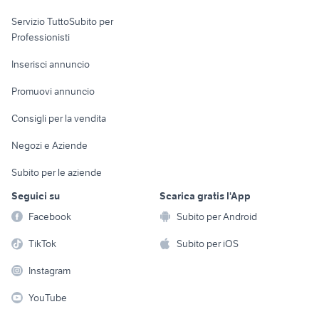
elettronica
per la casa e la
sports e hobby
Servizio TuttoSubito per
persona
Informatica
Animali
Professionisti
Arredamento e
Console e
Accessori per
Casalinghi
Inserisci annuncio
Videogiochi
animali
Elettrodomestici
Promuovi annuncio
Audio/Video
Musica e Film
Giardino e Fai da te
Consigli per la vendita
Fotografia
Libri e Riviste
Abbigliamento e
Negozi e Aziende
Telefonia
Strumenti Musicali
Accessori
Subito per le aziende
Sports
Tutto per i bambini
Seguici su
Scarica gratis l'App
Biciclette
Facebook
Subito per Android
Collezionismo
TikTok
Subito per iOS
Instagram
YouTube