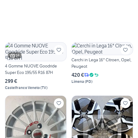
14
Cerchi in Lega 16" Citroen, Opel,
4 Gomme NUOVE Goodride
Peugeot
Super Eco 195/55 R16 87H
420 €
299 €
Limena
(
PD
)
Castelfranco Veneto
(
TV
)