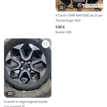
2
4 Cerchi GMP MATISSE da 15 per
Toyota Aygo Yaris
549 €
Scorze'
(
VE
)
2
4 cerchi in lega originali toyota
con gomme 15