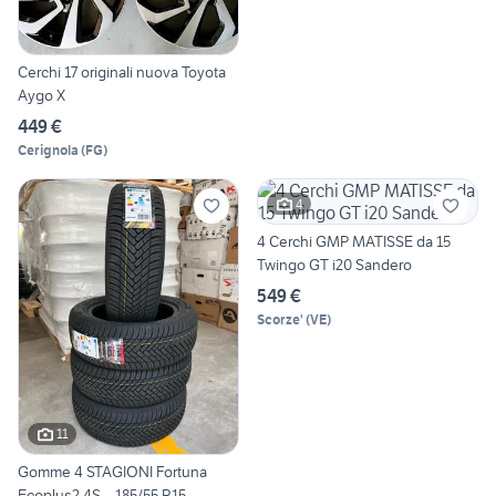
Cerchi 17 originali nuova Toyota
Aygo X
449 €
Cerignola
(
FG
)
4
4 Cerchi GMP MATISSE da 15
Twingo GT i20 Sandero
549 €
Scorze'
(
VE
)
11
Gomme 4 STAGIONI Fortuna
Ecoplus2 4S – 185/55 R15