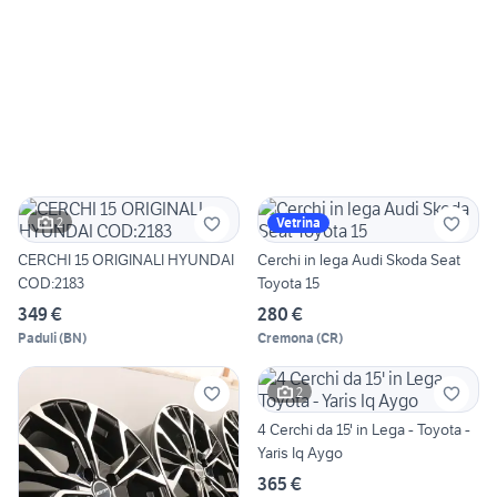
2
Vetrina
CERCHI 15 ORIGINALI HYUNDAI
Cerchi in lega Audi Skoda Seat
COD:2183
Toyota 15
349 €
280 €
Paduli
(
BN
)
Cremona
(
CR
)
2
4 Cerchi da 15' in Lega - Toyota -
Yaris Iq Aygo
365 €