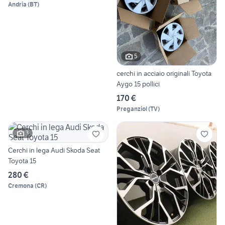
Andria
(
BT
)
5
cerchi in acciaio originali Toyota
Aygo 15 pollici
170 €
Preganziol
(
TV
)
3
Cerchi in lega Audi Skoda Seat
Toyota 15
280 €
Cremona
(
CR
)