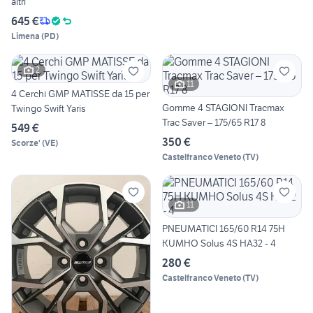
altri
645 €
Limena
(
PD
)
2
11
4 Cerchi GMP MATISSE da 15 per
Gomme 4 STAGIONI Tracmax
Twingo Swift Yaris
Trac Saver – 175/65 R17 8
549 €
350 €
Scorze'
(
VE
)
Castelfranco Veneto
(
TV
)
11
PNEUMATICI 165/60 R14 75H
KUMHO Solus 4S HA32 - 4
280 €
Castelfranco Veneto
(
TV
)