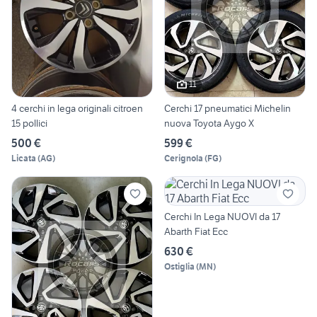
11
4 cerchi in lega originali citroen
Cerchi 17 pneumatici Michelin
15 pollici
nuova Toyota Aygo X
500 €
599 €
Licata
(
AG
)
Cerignola
(
FG
)
Cerchi In Lega NUOVI da 17
Abarth Fiat Ecc
630 €
Ostiglia
(
MN
)