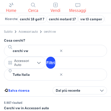
Home
Cerca
Vendi
Messaggi
cerchi 18 golf 7
cerchi motard 17
vw t3 camper
vw
Ricerche
Subito
Accessori auto
cerchi vw
Cosa cerchi?
Accessori
Filtri
Auto
Salva ricerca
Dal più recente
5.987 risultati
Cerchi vw in Accessori auto