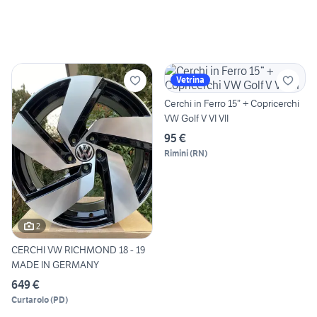
Vetrina
Cerchi in Ferro 15” + Copricerchi
VW Golf V VI VII
95 €
Rimini
(
RN
)
2
CERCHI VW RICHMOND 18 - 19
MADE IN GERMANY
649 €
Curtarolo
(
PD
)