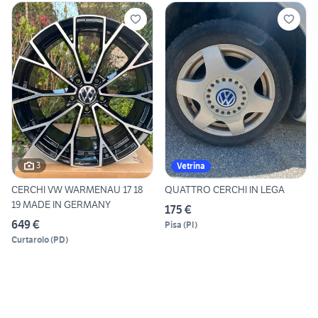
3
Vetrina
CERCHI VW WARMENAU 17 18
QUATTRO CERCHI IN LEGA
19 MADE IN GERMANY
175 €
649 €
Pisa
(
PI
)
Curtarolo
(
PD
)