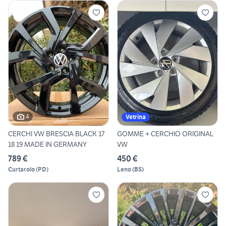
4
Vetrina
CERCHI VW BRESCIA BLACK 17
GOMME + CERCHIO ORIGINAL
18 19 MADE IN GERMANY
VW
789 €
450 €
Curtarolo
(
PD
)
Leno
(
BS
)