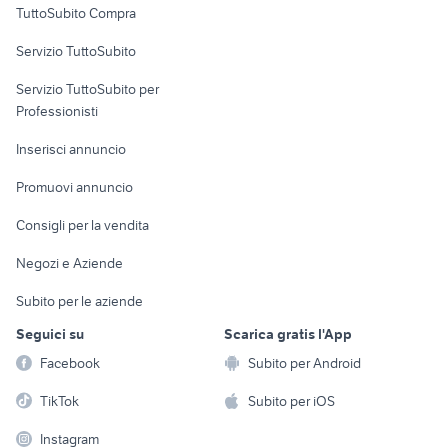
TuttoSubito Compra
commerciali
Servizio TuttoSubito
elettronica
per la casa e la
sports e hobby
Servizio TuttoSubito per
persona
Informatica
Animali
Professionisti
Arredamento e
Console e
Accessori per
Casalinghi
Inserisci annuncio
Videogiochi
animali
Elettrodomestici
Promuovi annuncio
Audio/Video
Musica e Film
Giardino e Fai da te
Consigli per la vendita
Fotografia
Libri e Riviste
Abbigliamento e
Negozi e Aziende
Telefonia
Strumenti Musicali
Accessori
Subito per le aziende
Sports
Tutto per i bambini
Seguici su
Scarica gratis l'App
Biciclette
Facebook
Subito per Android
Collezionismo
TikTok
Subito per iOS
Instagram