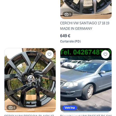
3
CERCHI VW SANTIAGO 17 18 19
MADE IN GERMANY
649 €
Curtarolo
(
PD
)
4
Vetrina