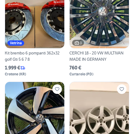
3
Vetrina
Kit brembo 6 pompanti 362x32
CERCHI 18 - 20 VW MULTIVAN
golf Gti 5 6 7 8
MADE IN GERMANY
1.999 €
760 €
Crotone
(
KR
)
Curtarolo
(
PD
)