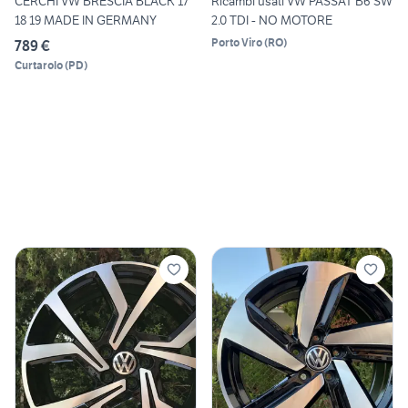
CERCHI VW BRESCIA BLACK 17
Ricambi usati VW PASSAT B6 SW
18 19 MADE IN GERMANY
2.0 TDI - NO MOTORE
Porto Viro
(
RO
)
789 €
Curtarolo
(
PD
)