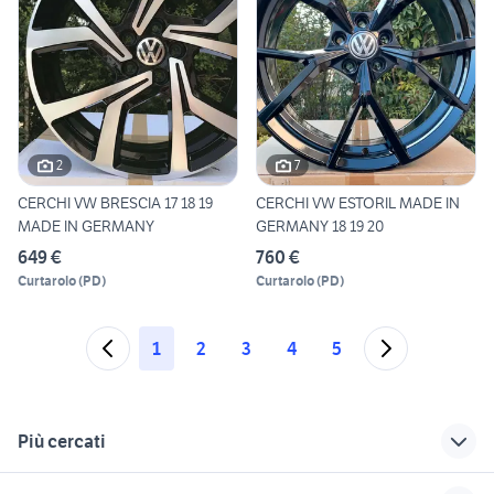
2
7
CERCHI VW BRESCIA 17 18 19
CERCHI VW ESTORIL MADE IN
MADE IN GERMANY
GERMANY 18 19 20
649 €
760 €
Curtarolo
(
PD
)
Curtarolo
(
PD
)
1
2
3
4
5
Più cercati
Correlati
Richerche simili
Suggerimenti