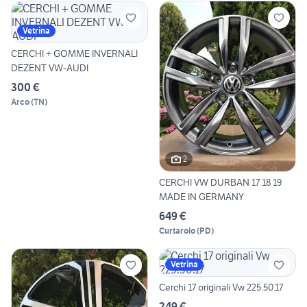
Vetrina
CERCHI + GOMME INVERNALI
DEZENT VW-AUDI
300 €
Arco
(
TN
)
2
CERCHI VW DURBAN 17 18 19
MADE IN GERMANY
649 €
Curtarolo
(
PD
)
Vetrina
Cerchi 17 originali Vw 225.50.17
249 €