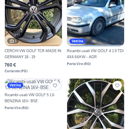
3
Vetrina
CERCHI VW GOLF TCR MADE IN
Ricambi usati VW GOLF 4 1.9 TDI
GERMANY 18 - 19
4X4 66KW - AGR
Porto Viro
(
RO
)
760 €
Curtarolo
(
PD
)
Vetrina
Ricambi usati VW GOLF 5 1.6
BENZINA 16V- BSE
Porto Viro
(
RO
)