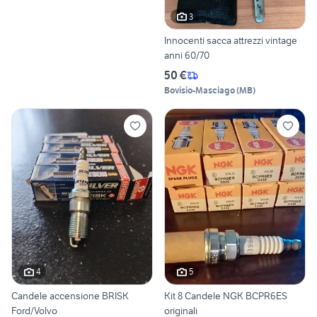
3
Innocenti sacca attrezzi vintage
anni 60/70
50 €
Bovisio-Masciago
(
MB
)
4
5
Candele accensione BRISK
Kit 8 Candele NGK BCPR6ES
Ford/Volvo
originali