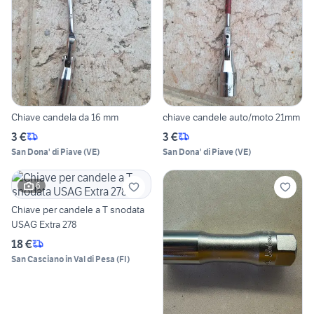
Chiave candela da 16 mm
chiave candele auto/moto 21mm
3 €
3 €
San Dona' di Piave
(
VE
)
San Dona' di Piave
(
VE
)
6
Chiave per candele a T snodata
USAG Extra 278
18 €
San Casciano in Val di Pesa
(
FI
)