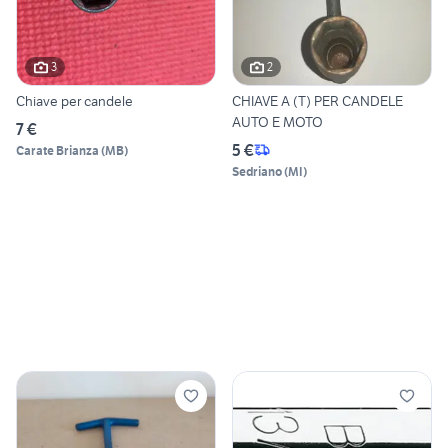
3
2
Chiave per candele
CHIAVE A (T) PER CANDELE
AUTO E MOTO
7 €
5 €
Carate Brianza
(
MB
)
Sedriano
(
MI
)