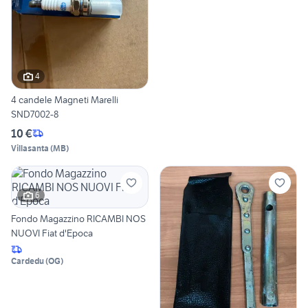
4
4 candele Magneti Marelli
SND7002-8
10 €
Villasanta
(
MB
)
6
Fondo Magazzino RICAMBI NOS
NUOVI Fiat d'Epoca
Cardedu
(
OG
)