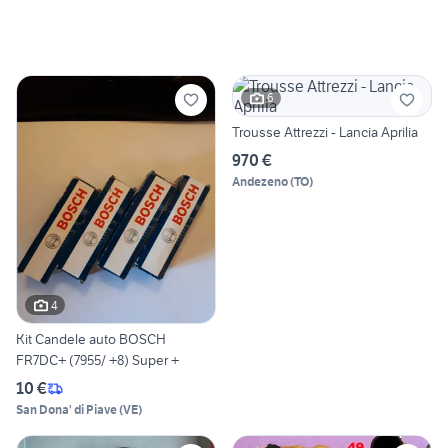
6
Trousse Attrezzi - Lancia Aprilia
970 €
Andezeno
(
TO
)
4
Kit Candele auto BOSCH
FR7DC+ (7955/ +8) Super +
10 €
San Dona' di Piave
(
VE
)