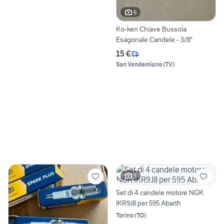
6
Ko-ken Chiave Bussola
Esagonale Candele - 3/8"
15 €
San Vendemiano
(
TV
)
3
Set di 4 candele motore NGK
IKR9J8 per 595 Abarth
Torino
(
TO
)