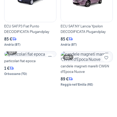
ECU 5AF.P3 Fiat Punto
ECU 5AF.NY Lancia Ypsilon
DECODIFICATA Plugandplay
DECODIFICATA Plugandplay
85 €
85 €
Andria
(
BT
)
Andria
(
BT
)
6
4
particolari fiat epoca
candele magneti marelli CW6N
1 €
d'Epoca Nuove
Orbassano
(
TO
)
89 €
Reggio nell'Emilia
(
RE
)