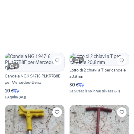
6
4
Lotto di 2 chiavi a T per candele
Candela NGK 94716 PLKR7B8E
20,8 mm
per Mercedes-Benz
30 €
10 €
San Casciano in Val di Pesa
(
FI
)
L'Aquila
(
AQ
)