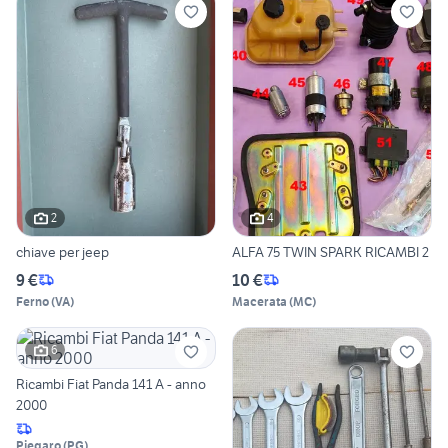
2
4
chiave per jeep
ALFA 75 TWIN SPARK RICAMBI 2
9 €
10 €
Ferno
(
VA
)
Macerata
(
MC
)
6
Ricambi Fiat Panda 141 A - anno
2000
Piegaro
(
PG
)