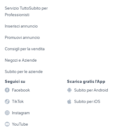
elettronica
per la casa e la
sports e hobby
Servizio TuttoSubito per
persona
Informatica
Animali
Professionisti
Arredamento e
Console e
Accessori per
Casalinghi
Inserisci annuncio
Videogiochi
animali
Elettrodomestici
Promuovi annuncio
Audio/Video
Musica e Film
Giardino e Fai da te
Consigli per la vendita
Fotografia
Libri e Riviste
Abbigliamento e
Negozi e Aziende
Telefonia
Strumenti Musicali
Accessori
Subito per le aziende
Sports
Tutto per i bambini
Seguici su
Scarica gratis l'App
Biciclette
Facebook
Subito per Android
Collezionismo
TikTok
Subito per iOS
Instagram
YouTube