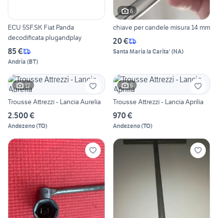
6
ECU 5SF.SK Fiat Panda
chiave per candele misura 14 mm
decodificata plugandplay
20 €
85 €
Santa Maria la Carita'
(
NA
)
Andria
(
BT
)
12
6
Trousse Attrezzi - Lancia Aurelia
Trousse Attrezzi - Lancia Aprilia
2.500 €
970 €
Andezeno
(
TO
)
Andezeno
(
TO
)