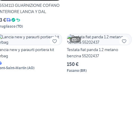
6534113 GUARNIZIONE COFANO
NTERIORE LANCIA Y DAL
3 €
rugliasco
(
TO
)
7
ancia new y paraurti portiera kit
Testata fiat panda 1.2 metano
irbag
benzina 55202437
150 €
ont-Saint-Martin
(
AO
)
Fasano
(
BR
)