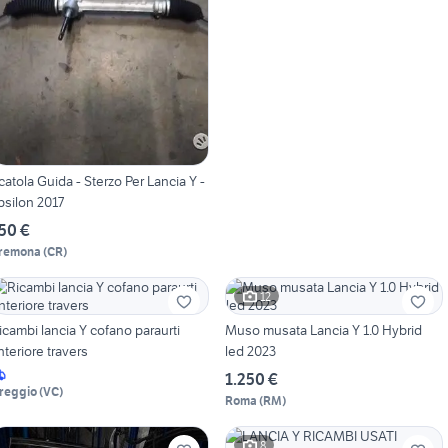
catola Guida - Sterzo Per Lancia Y -
psilon 2017
50 €
remona
(
CR
)
12
icambi lancia Y cofano paraurti
Muso musata Lancia Y 1.0 Hybrid
nteriore travers
led 2023
1.250 €
reggio
(
VC
)
Roma
(
RM
)
8