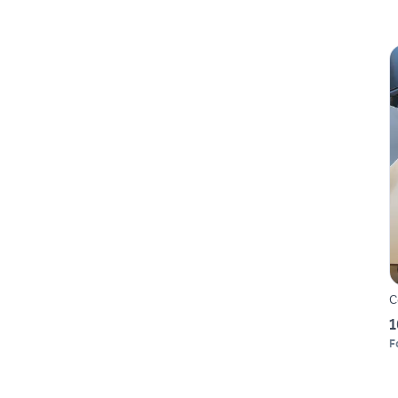
C
1
F