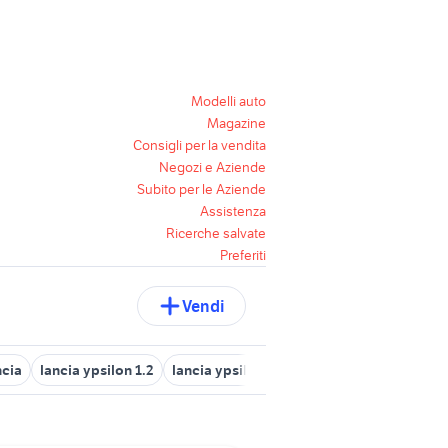
Modelli auto
Magazine
Consigli per la vendita
Negozi e Aziende
Subito per le Aziende
Assistenza
Ricerche salvate
Preferiti
Vendi
ncia
lancia ypsilon 1.2
lancia ypsilon Toscana
nissan patrol y6