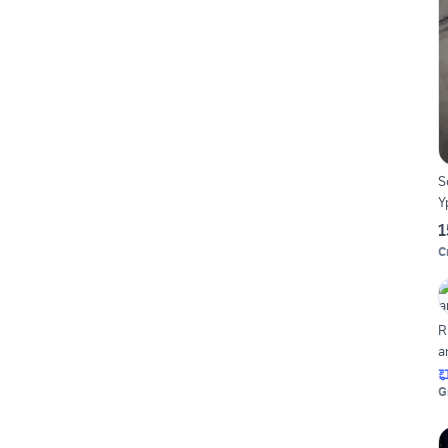
S
Y
1
C
R
a
G