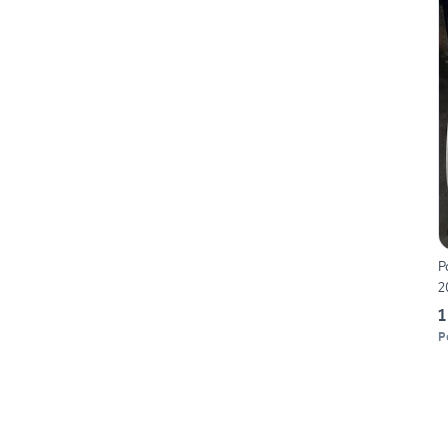
P
2
1
P