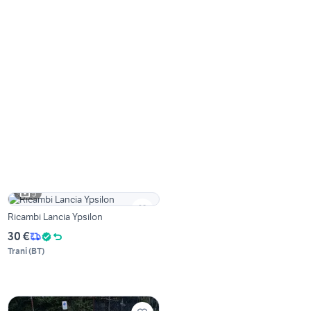
5
Ricambi Lancia Ypsilon
30 €
Trani
(
BT
)