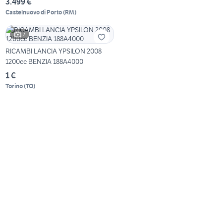
3.499 €
Castelnuovo di Porto
(
RM
)
7
RICAMBI LANCIA YPSILON 2008
1200cc BENZIA 188A4000
1 €
Torino
(
TO
)