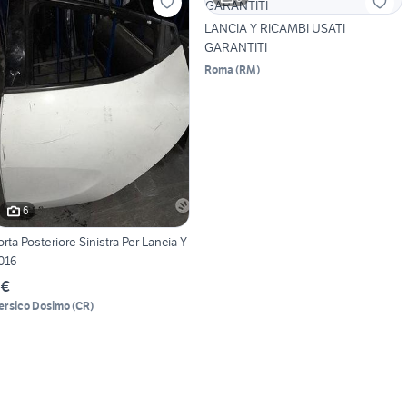
LANCIA Y RICAMBI USATI
GARANTITI
Roma
(
RM
)
6
orta Posteriore Sinistra Per Lancia Y
016
 €
ersico Dosimo
(
CR
)