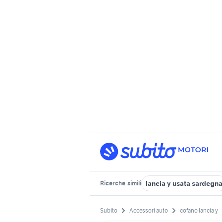
lancia y usata sardegn
Ricerche
simili
Subito
Accessori auto
cofano lancia y