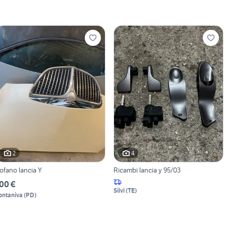
2
4
ofano lancia Y
Ricambi lancia y 95/03
00 €
Silvi
(
TE
)
ontaniva
(
PD
)