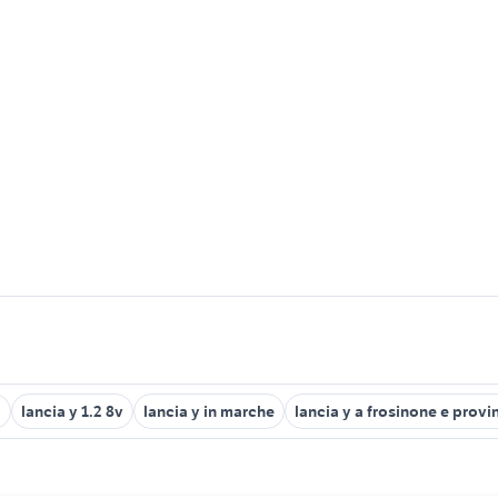
a
lancia y 1.2 8v
lancia y in marche
lancia y a frosinone e provi