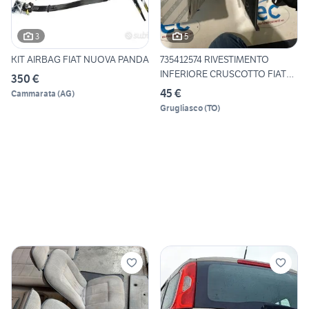
3
5
KIT AIRBAG FIAT NUOVA PANDA
735412574 RIVESTIMENTO
INFERIORE CRUSCOTTO FIAT
350 €
PA
45 €
Cammarata
(
AG
)
Grugliasco
(
TO
)