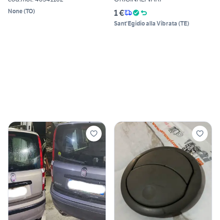
None
(
TO
)
1 €
Sant'Egidio alla Vibrata
(
TE
)