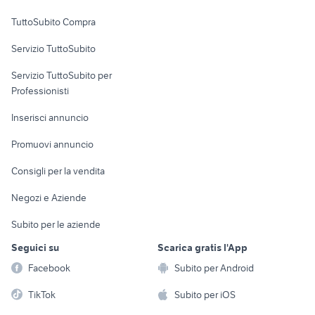
Uffici e Locali
TuttoSubito Compra
commerciali
Servizio TuttoSubito
elettronica
per la casa e la
sports e hobby
Servizio TuttoSubito per
persona
Informatica
Animali
Professionisti
Arredamento e
Console e
Accessori per
Casalinghi
Inserisci annuncio
Videogiochi
animali
Elettrodomestici
Promuovi annuncio
Audio/Video
Musica e Film
Giardino e Fai da te
Consigli per la vendita
Fotografia
Libri e Riviste
Abbigliamento e
Negozi e Aziende
Telefonia
Strumenti Musicali
Accessori
Subito per le aziende
Sports
Tutto per i bambini
Seguici su
Scarica gratis l'App
Biciclette
Facebook
Subito per Android
Collezionismo
TikTok
Subito per iOS