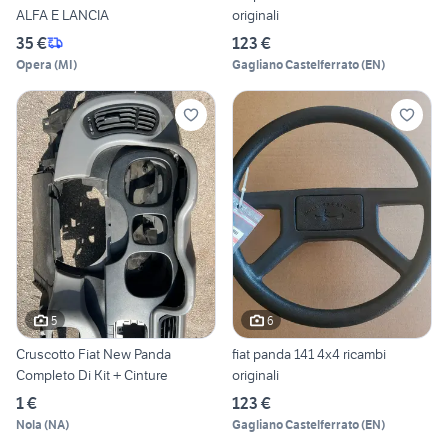
ALFA E LANCIA
originali
35 €
123 €
Opera
(
MI
)
Gagliano Castelferrato
(
EN
)
5
6
Cruscotto Fiat New Panda
fiat panda 141 4x4 ricambi
Completo Di Kit + Cinture
originali
1 €
123 €
Nola
(
NA
)
Gagliano Castelferrato
(
EN
)