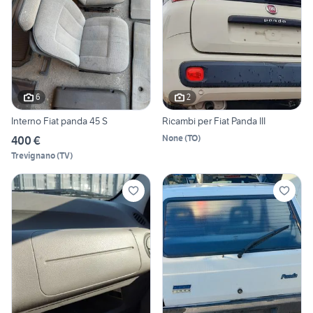
6
2
Interno Fiat panda 45 S
Ricambi per Fiat Panda III
None
(
TO
)
400 €
Trevignano
(
TV
)