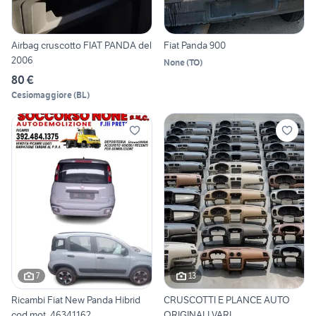
Airbag cruscotto FIAT PANDA del
Fiat Panda 900
2006
None
(
TO
)
80 €
Cesiomaggiore
(
BL
)
7
13
Ricambi Fiat New Panda Hibrid
CRUSCOTTI E PLANCE AUTO
cod.mot. 46341162
ORIGINALI VARI