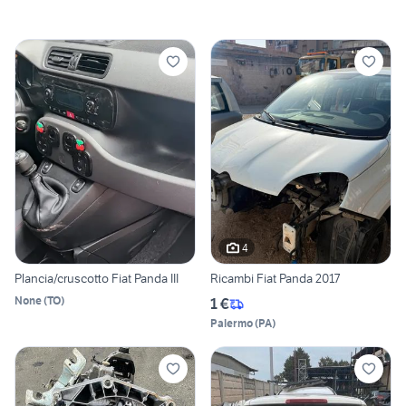
4
Plancia/cruscotto Fiat Panda III
Ricambi Fiat Panda 2017
None
(
TO
)
1 €
Palermo
(
PA
)