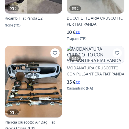
5
2
Ricambi Fiat Panda 1.2
BOCCHETTE ARIA CRUSCOTTO
PER FIAT PANDA
None
(
TO
)
10 €
Trapani
(
TP
)
6
MODANATURA CRUSCOTTO
CON PULSANTIERA FIAT PANDA
35 €
Casandrino
(
NA
)
5
Plancia cruscotto Air Bag Fiat
Panda Cross 2019