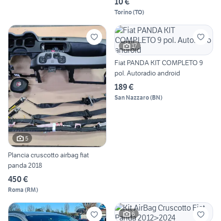
10 €
Torino
(
TO
)
17
Fiat PANDA KIT COMPLETO 9
pol. Autoradio android
189 €
San Nazzaro
(
BN
)
5
Plancia cruscotto airbag fiat
panda 2018
450 €
Roma
(
RM
)
6