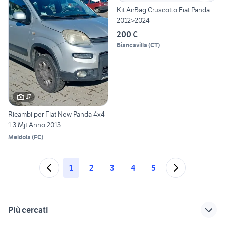
Kit AirBag Cruscotto Fiat Panda
2012>2024
200 €
Biancavilla
(
CT
)
17
Ricambi per Fiat New Panda 4x4
1.3 Mjt Anno 2013
Meldola
(
FC
)
1
2
3
4
5
Più cercati