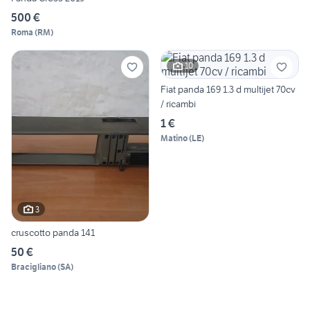
500 €
Roma
(
RM
)
10
Fiat panda 169 1.3 d multijet 70cv
/ ricambi
1 €
Matino
(
LE
)
3
cruscotto panda 141
50 €
Bracigliano
(
SA
)