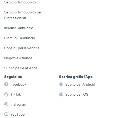
Servizio TuttoSubito
elettronica
per la casa e la
sports e hobby
Servizio TuttoSubito per
persona
Informatica
Animali
Professionisti
Arredamento e
Console e
Accessori per
Casalinghi
Inserisci annuncio
Videogiochi
animali
Elettrodomestici
Promuovi annuncio
Audio/Video
Musica e Film
Giardino e Fai da te
Consigli per la vendita
Fotografia
Libri e Riviste
Abbigliamento e
Negozi e Aziende
Telefonia
Strumenti Musicali
Accessori
Subito per le aziende
Sports
Tutto per i bambini
Seguici su
Scarica gratis l'App
Biciclette
Facebook
Subito per Android
Collezionismo
TikTok
Subito per iOS
Instagram
YouTube