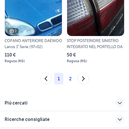
2
COFANO ANTERIORE DAEWOO
STOP POSTERIORE SINISTRO
Lanos 1° Serie (97>02)
INTEGRATO NEL PORTELLO DA
110 €
50 €
Ragusa
(
RG
)
Ragusa
(
RG
)
1
2
Più cercati
Correlati
Richerche simili
Suggerimenti
Ricerche consigliate
toyota rav4
golf 6
lancia ypsilon Napoli