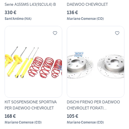
Serie A15SMS L43(91CUL4) B
DAEWOO CHEVROLET
330 €
136 €
Sant'Antimo
(
NA
)
Mariano Comense
(
CO
)
KIT SOSPENSIONE SPORTIVA
DISCHI FRENO PER DAEWOO
PER DAEWOO CHEVROLET
CHEVROLET FORATI
SCANALATI
168 €
105 €
Mariano Comense
(
CO
)
Mariano Comense
(
CO
)