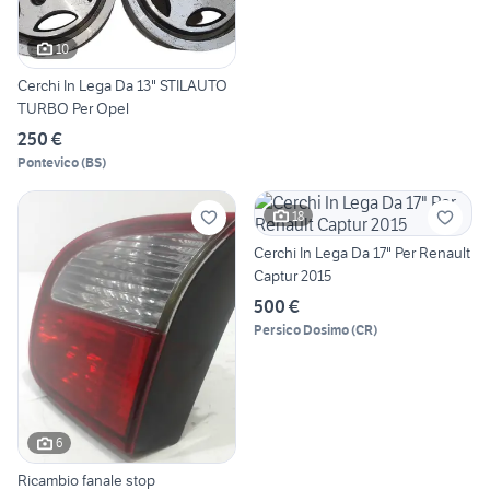
10
Cerchi In Lega Da 13" STILAUTO
TURBO Per Opel
250 €
Pontevico
(
BS
)
18
Cerchi In Lega Da 17" Per Renault
Captur 2015
500 €
Persico Dosimo
(
CR
)
6
Ricambio fanale stop