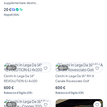
supplementare destro
CHEVROLE
20 €
Napoli
(
NA
)
12
15
Cerchi In Lega Da 14"
Cerchi In Lega Da 16" RH A
REVOLUTION 6J 4x100
Canale Rovesciato Golf
600 €
600 €
Robecco d'Oglio
(
CR
)
Robecco d'Oglio
(
CR
)
12