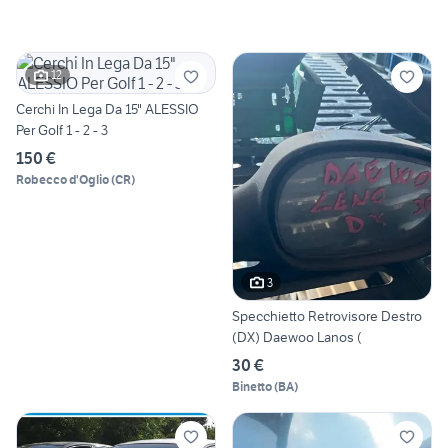
12
Cerchi In Lega Da 15" ALESSIO
Per Golf 1 - 2 - 3
150 €
Robecco d'Oglio
(
CR
)
3
Specchietto Retrovisore Destro
(DX) Daewoo Lanos (
30 €
Binetto
(
BA
)