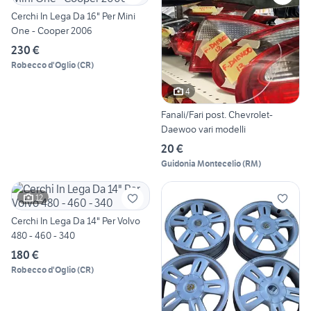
Cerchi In Lega Da 16" Per Mini
One - Cooper 2006
230 €
Robecco d'Oglio
(
CR
)
4
Fanali/Fari post. Chevrolet-
Daewoo vari modelli
20 €
Guidonia Montecelio
(
RM
)
12
Cerchi In Lega Da 14" Per Volvo
480 - 460 - 340
180 €
Robecco d'Oglio
(
CR
)