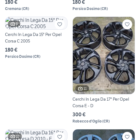
180 €
180 €
Cremona
(
CR
)
Persico Dosimo
(
CR
)
6
Cerchi In Lega Da 15" Per Opel
Corsa C 2005
180 €
Persico Dosimo
(
CR
)
11
Cerchi In Lega Da 17" Per Opel
Corsa E - D
300 €
Robecco d'Oglio
(
CR
)
12