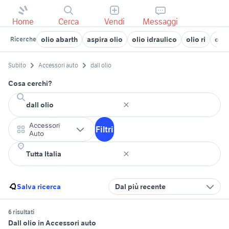
Home
Cerca
Vendi
Messaggi
olio abarth
aspira olio
olio idraulico
olio ri
olio
Ricerche
Subito
Accessori auto
dall olio
Cosa cerchi?
Accessori
Filtri
Auto
Salva ricerca
Dal più recente
6 risultati
Dall olio in Accessori auto