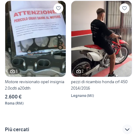
8
2
Motore revisionato opel insignia
pezzi di ricambio honda crf 450
2.0cdti a20dth
2014/2016
Legnano
(
MI
)
2.600 €
Roma
(
RM
)
Più cercati