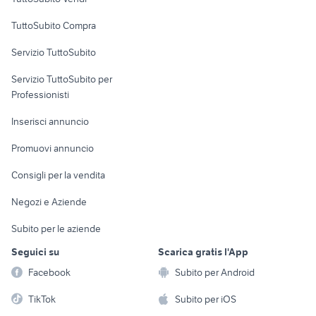
Uffici e Locali
TuttoSubito Compra
commerciali
Servizio TuttoSubito
elettronica
per la casa e la
sports e hobby
Servizio TuttoSubito per
persona
Informatica
Animali
Professionisti
Arredamento e
Console e
Accessori per
Casalinghi
Inserisci annuncio
Videogiochi
animali
Elettrodomestici
Promuovi annuncio
Audio/Video
Musica e Film
Giardino e Fai da te
Consigli per la vendita
Fotografia
Libri e Riviste
Abbigliamento e
Negozi e Aziende
Telefonia
Strumenti Musicali
Accessori
Subito per le aziende
Sports
Tutto per i bambini
Seguici su
Scarica gratis l'App
Biciclette
Facebook
Subito per Android
Collezionismo
TikTok
Subito per iOS