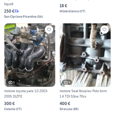
liquidi
18 €
250 €
Misterbianco
(
CT
)
San Cipriano Picentino
(
SA
)
6
6
motore toyota yaris 1.0 2003-
motore Seat Ibiza/wv Polo bnm
2005 1SZFE
1.4 TDI 51kw 70cv
300 €
400 €
Catania
(
CT
)
Siracusa
(
SR
)