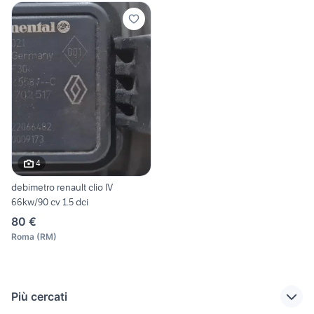
4
debimetro renault clio IV
66kw/90 cv 1.5 dci
80 €
Roma
(
RM
)
Più cercati