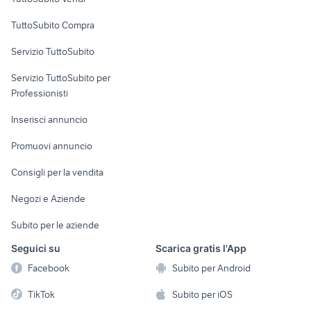
Uffici e Locali
TuttoSubito Compra
commerciali
Servizio TuttoSubito
elettronica
per la casa e la
sports e hobby
Servizio TuttoSubito per
persona
Informatica
Animali
Professionisti
Arredamento e
Console e
Accessori per
Casalinghi
Inserisci annuncio
Videogiochi
animali
Elettrodomestici
Promuovi annuncio
Audio/Video
Musica e Film
Giardino e Fai da te
Consigli per la vendita
Fotografia
Libri e Riviste
Abbigliamento e
Negozi e Aziende
Telefonia
Strumenti Musicali
Accessori
Subito per le aziende
Sports
Tutto per i bambini
Seguici su
Scarica gratis l'App
Biciclette
Facebook
Subito per Android
Collezionismo
TikTok
Subito per iOS