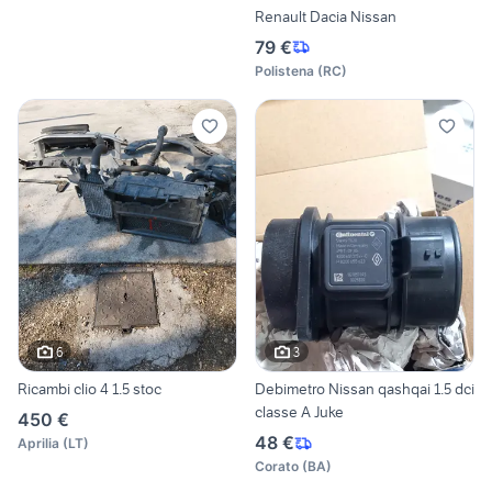
Renault Dacia Nissan
79 €
Polistena
(
RC
)
6
3
Ricambi clio 4 1.5 stoc
Debimetro Nissan qashqai 1.5 dci
classe A Juke
450 €
48 €
Aprilia
(
LT
)
Corato
(
BA
)