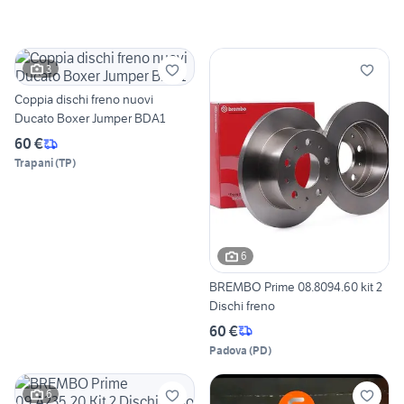
3
Coppia dischi freno nuovi
Ducato Boxer Jumper BDA1
60 €
Trapani
(
TP
)
6
BREMBO Prime 08.8094.60 kit 2
Dischi freno
60 €
Padova
(
PD
)
6