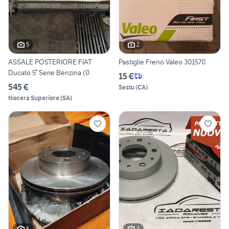
5
2
ASSALE POSTERIORE FIAT
Pastiglie Freno Valeo 301570
Ducato 5° Serie Benzina (0
15 €
545 €
Sestu
(
CA
)
Nocera Superiore
(
SA
)
5
3