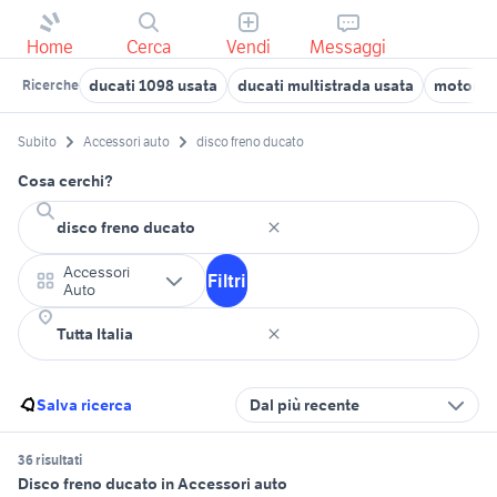
Home
Cerca
Vendi
Messaggi
ducati 1098 usata
ducati multistrada usata
motore d
Ricerche
Subito
Accessori auto
disco freno ducato
Cosa cerchi?
Accessori
Filtri
Auto
Salva ricerca
Dal più recente
36 risultati
Disco freno ducato in Accessori auto