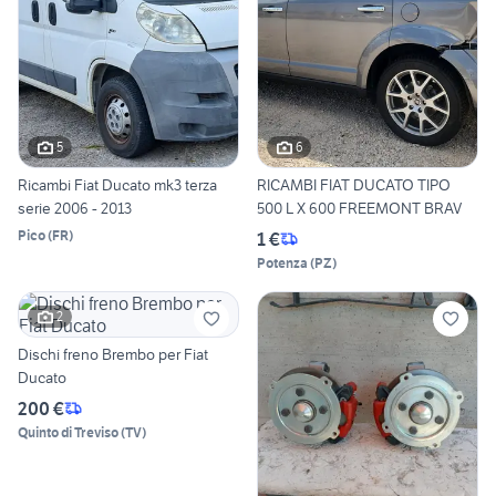
5
6
Ricambi Fiat Ducato mk3 terza
RICAMBI FIAT DUCATO TIPO
serie 2006 - 2013
500 L X 600 FREEMONT BRAV
Pico
(
FR
)
1 €
Potenza
(
PZ
)
2
Dischi freno Brembo per Fiat
Ducato
200 €
Quinto di Treviso
(
TV
)