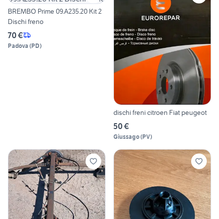
BREMBO Prime 09.A235.20 Kit 2
Dischi freno
70 €
Padova
(
PD
)
dischi freni citroen Fiat peugeot
50 €
Giussago
(
PV
)