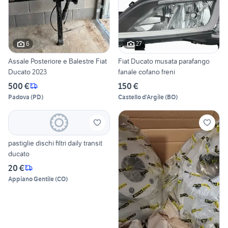
6
27
Assale Posteriore e Balestre Fiat
Fiat Ducato musata parafango
Ducato 2023
fanale cofano freni
500 €
150 €
Padova
(
PD
)
Castello d'Argile
(
BO
)
pastiglie dischi filtri daily transit
ducato
20 €
Appiano Gentile
(
CO
)