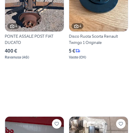
4
4
PONTE ASSALE POST FIAT
Disco Ruota Scorta Renault
DUCATO
Twingo 1 Originale
400 €
5 €
Ravanusa
(
AG
)
Vasto
(
CH
)