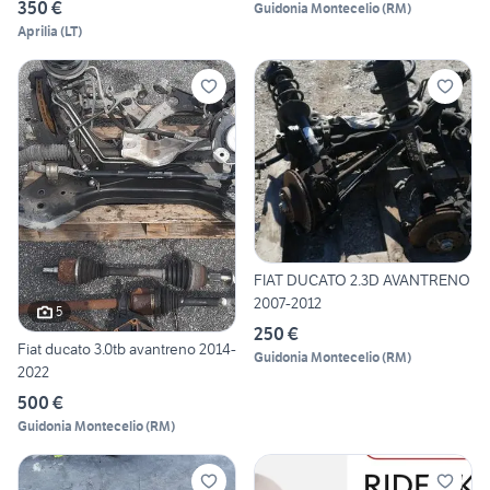
350 €
Guidonia Montecelio
(
RM
)
Aprilia
(
LT
)
FIAT DUCATO 2.3D AVANTRENO
2007-2012
5
250 €
Fiat ducato 3.0tb avantreno 2014-
Guidonia Montecelio
(
RM
)
2022
500 €
Guidonia Montecelio
(
RM
)