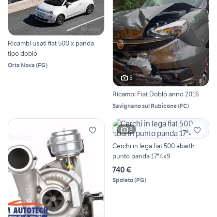
Ricambi usati fiat 500 x panda
tipo doblò
Orta Nova
(
FG
)
5
Ricambi Fiat Doblò anno 2016
Savignano sul Rubicone
(
FC
)
8
Cerchi in lega fiat 500 abarth
punto panda 17"4x9
740 €
Spoleto
(
PG
)