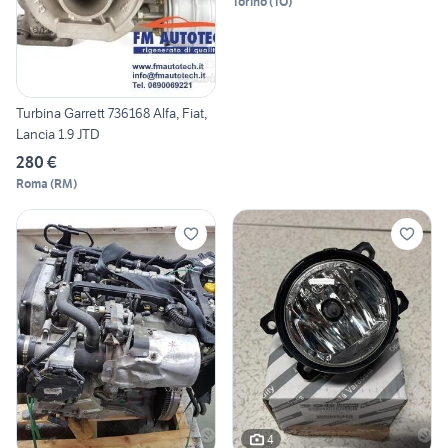
Torino
(
TO
)
Turbina Garrett 736168 Alfa, Fiat,
Lancia 1.9 JTD
280 €
Roma
(
RM
)
4