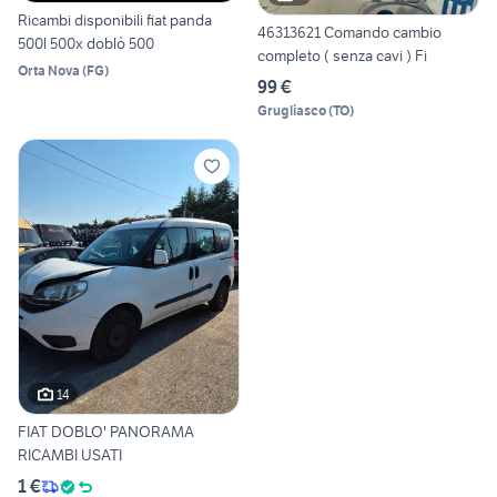
Ricambi disponibili fiat panda
46313621 Comando cambio
500l 500x doblò 500
completo ( senza cavi ) Fi
Orta Nova
(
FG
)
99 €
Grugliasco
(
TO
)
14
FIAT DOBLO' PANORAMA
RICAMBI USATI
1 €