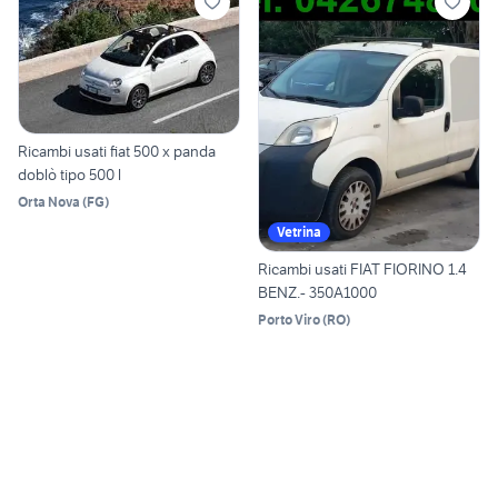
Ricambi usati fiat 500 x panda
doblò tipo 500 l
Orta Nova
(
FG
)
Vetrina
Ricambi usati FIAT FIORINO 1.4
BENZ.- 350A1000
Porto Viro
(
RO
)