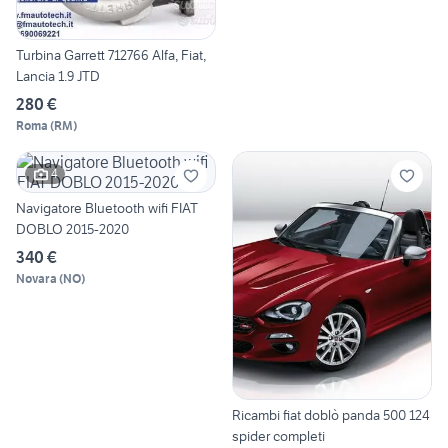
Turbina Garrett 712766 Alfa, Fiat,
Lancia 1.9 JTD
280 €
Roma
(
RM
)
4
Navigatore Bluetooth wifi FIAT
DOBLO 2015-2020
340 €
Novara
(
NO
)
Ricambi fiat doblò panda 500 124
spider completi