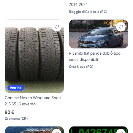
2014-2024
Reggio di Calabria
(
RC
)
Ricambi fiat panda doblò tipo
cross disponibili
Orta Nova
(
FG
)
Vetrina
Gomme Nexen Winguard Sport
215 65 16 inverno
90 €
Cremona
(
CR
)