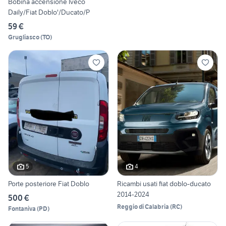
Bobina accensione Iveco
Daily/Fiat Doblo'/Ducato/P
59 €
Grugliasco
(
TO
)
5
4
Porte posteriore Fiat Doblo
Ricambi usati fiat doblo-ducato
2014-2024
500 €
Reggio di Calabria
(
RC
)
Fontaniva
(
PD
)