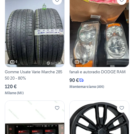
4
6
Gomme Usate Varie Marche 285
fanali e autoradio DODGE RAM
50 20 - 80%
90 €
120 €
Montemarciano
(
AN
)
Milano
(
MI
)