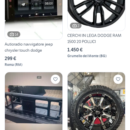
2
14
CERCHI IN LEGA DODGE RAM
1500 20 POLLICI
Autioradio navvigatore jeep
1.450 €
chrysler touch dodge
Grumello del Monte
(
BG
)
299 €
Roma
(
RM
)