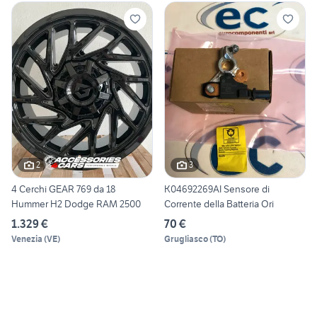
2
3
4 Cerchi GEAR 769 da 18
K04692269AI Sensore di
Hummer H2 Dodge RAM 2500
Corrente della Batteria Ori
1.329 €
70 €
Venezia
(
VE
)
Grugliasco
(
TO
)