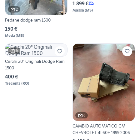
1.899 €
2
Massa
(
MS
)
Pedane dodge ram 1500
150 €
Meda
(
MB
)
5
Cerchi 20" Originali Dodge Ram
1500
400 €
Trecenta
(
RO
)
6
CAMBIO AUTOMATICO GM
CHEVROLET 4L60E 1999 2006