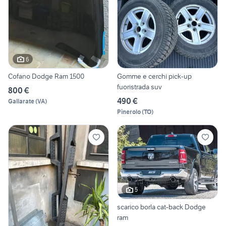
6
Cofano Dodge Ram 1500
Gomme e cerchi pick-up
fuoristrada suv
800 €
490 €
Gallarate
(
VA
)
Pinerolo
(
TO
)
5
scarico borla cat-back Dodge
ram