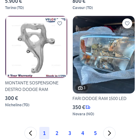
5.900 €
800 €
Torino
(
TO
)
Cavour
(
TO
)
MONTANTE SOSPENSIONE
3
DESTRO DODGE RAM
300 €
FARI DODGE RAM 1500 LED
Nichelino
(
TO
)
350 €
Novara
(
NO
)
1
2
3
4
5