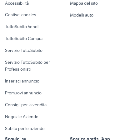
Accessibilità
Mappa del sito
auto Puglia
fiat panda auto
Loft, mansarde e
Veicoli commerciali
altro
Gestisci cookies
Modelli auto
Case vacanza
TuttoSubito Vendi
Uffici e Locali
TuttoSubito Compra
commerciali
Servizio TuttoSubito
elettronica
per la casa e la
sports e hobby
Servizio TuttoSubito per
persona
Informatica
Animali
Professionisti
Arredamento e
Console e
Accessori per
Casalinghi
Inserisci annuncio
Videogiochi
animali
Elettrodomestici
Promuovi annuncio
Audio/Video
Musica e Film
Giardino e Fai da te
Consigli per la vendita
Fotografia
Libri e Riviste
Abbigliamento e
Negozi e Aziende
Telefonia
Strumenti Musicali
Accessori
Subito per le aziende
Sports
Tutto per i bambini
Seguici su
Scarica gratis l'App