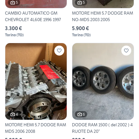
5
5
CAMBIO AUTOMATICO GM
MOTORE HEMI 5.7 DODGE RAM
CHEVROLET 4L60E 1996 1997
NO-MDS 2003 2005
3.300 €
5.900 €
Torino
(
TO
)
Torino
(
TO
)
4
6
MOTORE HEMI 5.7 DODGE RAM
DODGE RAM 1500 ( del 2002 ) 4
MDS 2006 2008
RUOTE DA 20”