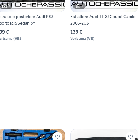
9
3
strattore posteriore Audi RS3
Estrattore Audi TT 8J Coupé Cabrio
portback/Sedan 8Y
2006-2014
99 €
139 €
erbania
(
VB
)
Verbania
(
VB
)