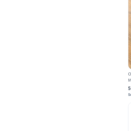
O
M
5
S