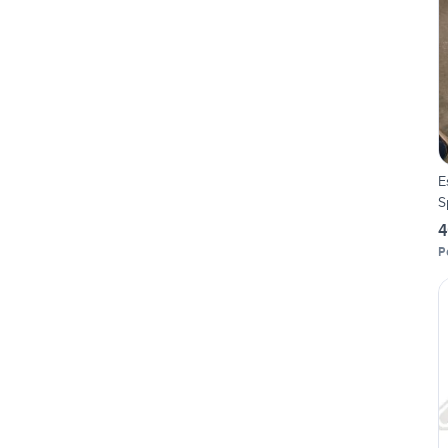
E
S
4
P