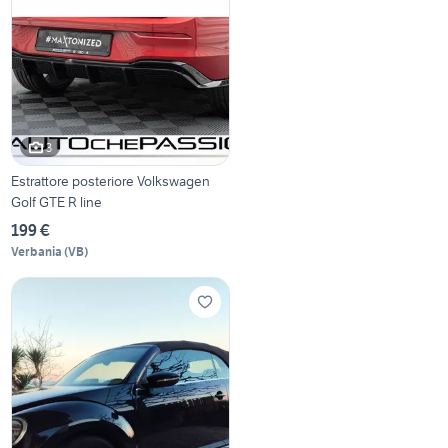
3
Estrattore posteriore Volkswagen
Golf GTE R line
199 €
Verbania
(
VB
)