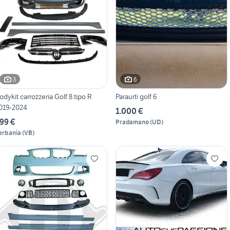
3
6
odykit carrozzeria Golf 8 tipo R
Paraurti golf 6
019-2024
1.000 €
99 €
Pradamano
(
UD
)
erbania
(
VB
)