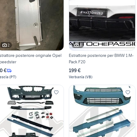
2
3
strattore posteriore originale Opel
Estrattore posteriore per BMW 1 M-
peedster
Pack F20
0 €
199 €
escia
(
PT
)
Verbania
(
VB
)