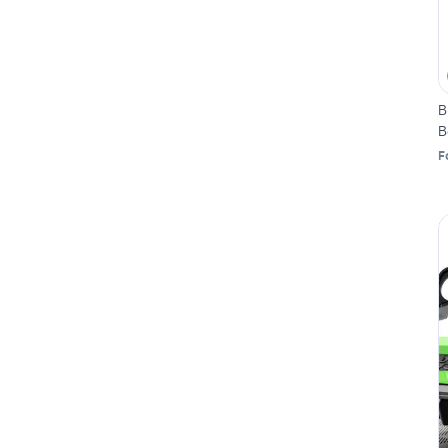
B
B
Fo