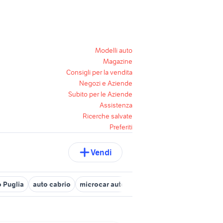
Modelli auto
Magazine
Consigli per la vendita
Negozi e Aziende
Subito per le Aziende
Assistenza
Ricerche salvate
Preferiti
Vendi
o Puglia
auto cabrio
microcar auto
dorigoni auto usate
auto