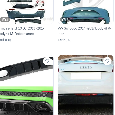
3
5
mw serie 5F10 LCI 2013>2017
VW Scirocco 2014>2017 Bodykit R-
odykit M-Performance
look
rli'
(
FC
)
Forli'
(
FC
)