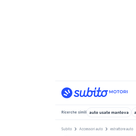
auto usate mantova
Ricerche
simili
Subito
Accessori auto
estrattore auto