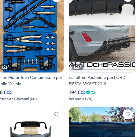
6
5
rion Motor Tech Compressore per
Estrattore Posteriore per FORD
olle Valvole
FIESTA MK8 ST 2018
0 €
194 €
esto San Giovanni
(
MI
)
Verbania
(
VB
)