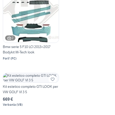
2
Bmw serie 5 F10 LCI 2013>2017
Bodykit M-Tech look
Forli'
(
FC
)
Kit estetico completo GTI LOOK per
VW GOLF VI 3 5
669 €
Verbania
(
VB
)