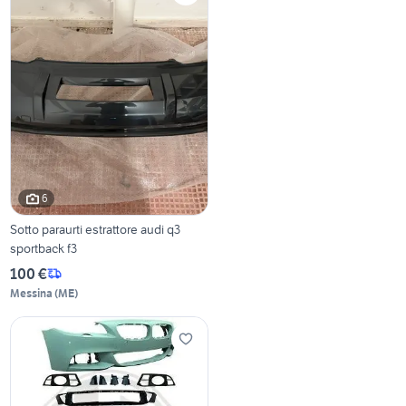
6
Sotto paraurti estrattore audi q3
sportback f3
100 €
Messina
(
ME
)