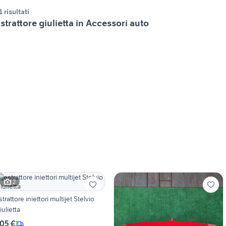
1 risultati
strattore giulietta in Accessori auto
2
rattore iniettori multijet Stelvio
iulietta
05 €