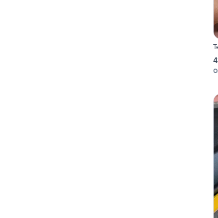
T
4
O