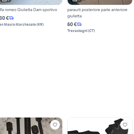
lfa romeo Giulietta Dam sportivo
paraurti posteriore parte anteriore
giulietta
30 €
60 €
an Mauro Marchesato
(
KR
)
Trecastagni
(
CT
)