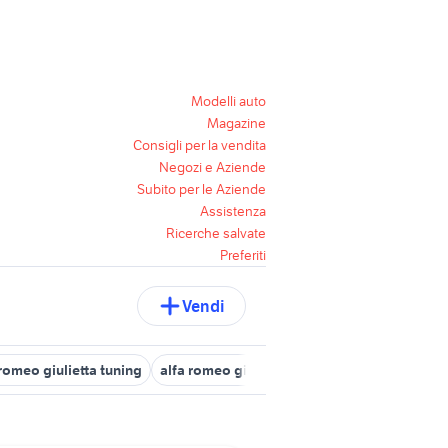
Modelli auto
Magazine
Consigli per la vendita
Negozi e Aziende
Subito per le Aziende
Assistenza
Ricerche salvate
Preferiti
Vendi
 romeo giulietta tuning
alfa romeo giulietta distinctive
sedili in p