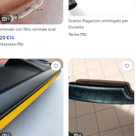
6
Scarico Ragazzon omologato per
Giulietta
erminale con filtro centrale scat
Torino
(
TO
)
20 €
rbassano
(
TO
)
5
4