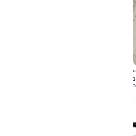
e
1
T