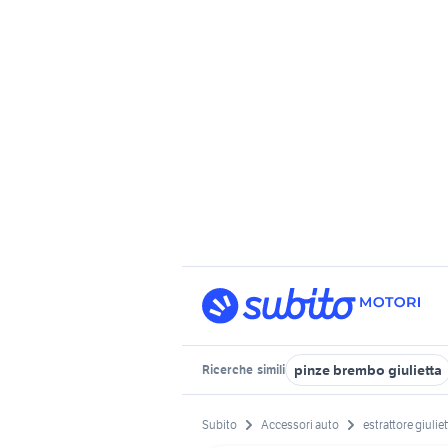
pinze brembo giulietta
Ricerche
simili
Subito
Accessori auto
estrattore giuliet