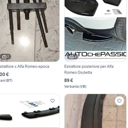
2
3
strattore x Alfa Romeo epoca
Estrattore posteriore per Alfa
Romeo Giulietta
00 €
89 €
rani
(
BT
)
Verbania
(
VB
)