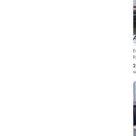
E
R
1
V