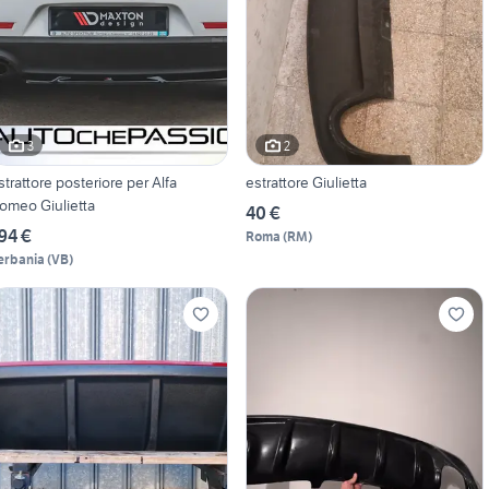
3
2
strattore posteriore per Alfa
estrattore Giulietta
omeo Giulietta
40 €
94 €
Roma
(
RM
)
erbania
(
VB
)