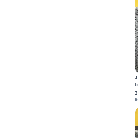
4
I
2
R