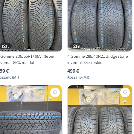
8
9
 Gomme 205/55R17 95V Kleber
4 Gomme 285/40R21 Bridgestone
nvernali 85% residui
Invernali 85%residui
59 €
499 €
ozzano
(
MI
)
Rozzano
(
MI
)