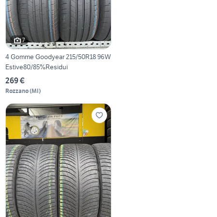
7
4 Gomme Goodyear 215/50R18 96W
Estive80/85%Residui
269 €
Rozzano
(
MI
)