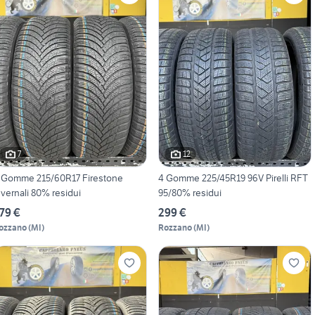
7
12
 Gomme 215/60R17 Firestone
4 Gomme 225/45R19 96V Pirelli RFT
nvernali 80% residui
95/80% residui
79 €
299 €
ozzano
(
MI
)
Rozzano
(
MI
)