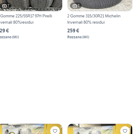
7
7
 Gomme 225/55R17 97H Pirelli
2 Gomme 315/30R21 Michelin
nvernali 80%residui
Invernali 80% residui
29 €
259 €
ozzano
(
MI
)
Rozzano
(
MI
)