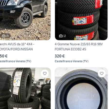
15
12
erchi AVUS da 16" 4X4 -
4 Gomme Nuove 215/65 R16 98V
OYOTA/FORD/NISSAN
FORTUNA ECOB2 4S
50 €
320 €
astelfranco Veneto
(
TV
)
Castelfranco Veneto
(
TV
)