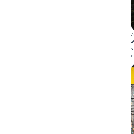
4
2
3
C