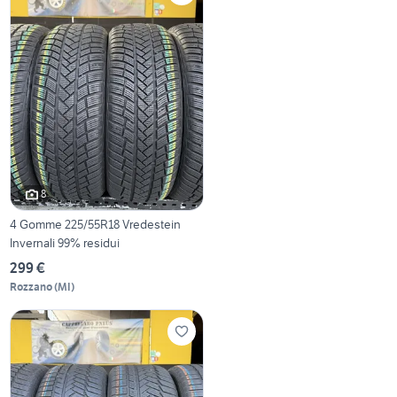
8
4 Gomme 225/55R18 Vredestein
Invernali 99% residui
299 €
Rozzano
(
MI
)