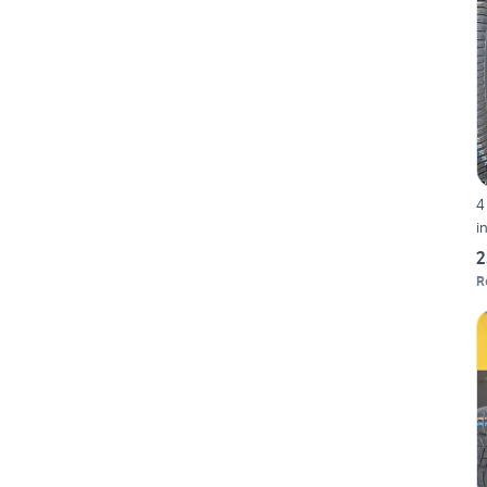
4
i
2
R