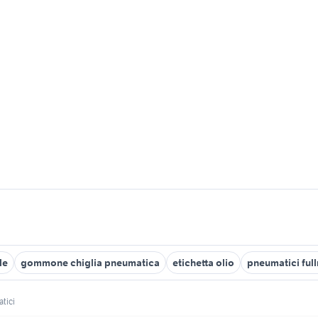
le
gommone chiglia pneumatica
etichetta olio
pneumatici full
tici