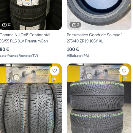
12
2
Gomme NUOVE Continental
Pneumatico Goodride Solmax 1
05/55 R16 91V PremiumCon
275/40 ZR19 105Y XL
80 €
100 €
astelfranco Veneto
(
TV
)
Villabate
(
PA
)