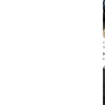
C
T
9
C