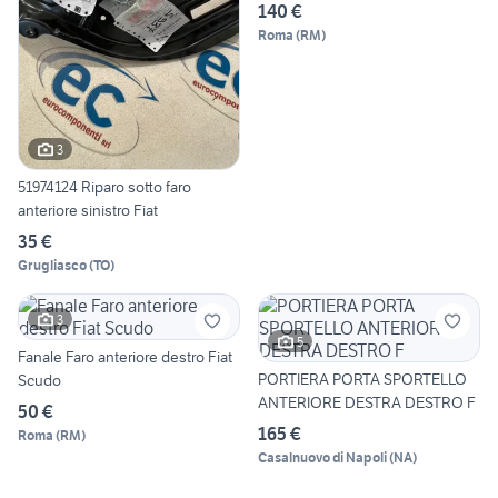
140 €
Roma
(
RM
)
3
51974124 Riparo sotto faro
anteriore sinistro Fiat
35 €
Grugliasco
(
TO
)
3
5
Fanale Faro anteriore destro Fiat
PORTIERA PORTA SPORTELLO
Scudo
ANTERIORE DESTRA DESTRO F
50 €
165 €
Roma
(
RM
)
Casalnuovo di Napoli
(
NA
)