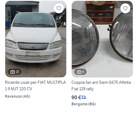
15
6
Ricambi usati per FIAT MULTIPLA
Coppia fari ant Siem 6675 Alfetta
1.9 MJT 120 CV
Fiat 128 rally
Ravanusa
(
AG
)
90 €
Bergamo
(
BG
)