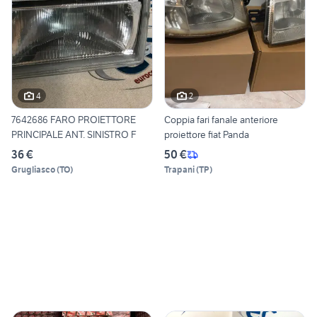
4
2
7642686 FARO PROIETTORE
Coppia fari fanale anteriore
PRINCIPALE ANT. SINISTRO F
proiettore fiat Panda
36 €
50 €
Grugliasco
(
TO
)
Trapani
(
TP
)