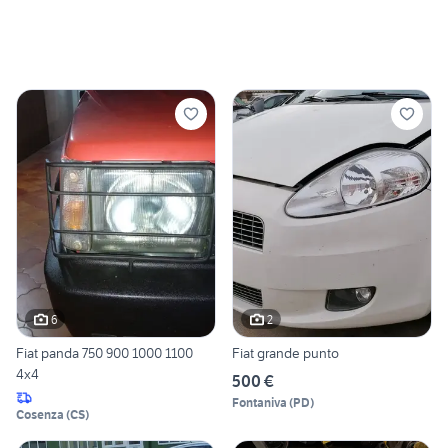
6
2
Fiat panda 750 900 1000 1100
Fiat grande punto
4x4
500 €
Fontaniva
(
PD
)
Cosenza
(
CS
)