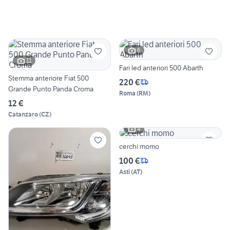
6
11
Fari led anteriori 500 Abarth
Stemma anteriore Fiat 500
220 €
Grande Punto Panda Croma
Roma
(
RM
)
12 €
Catanzaro
(
CZ
)
4
cerchi momo
100 €
Asti
(
AT
)