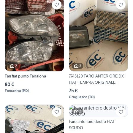
2
3
Fari fiat punto Fanalona
7743120 FARO ANTERIORE DX
FIAT TEMPRA ORIGINALE
80 €
75 €
Fontaniva
(
PD
)
Grugliasco
(
TO
)
2
Faro anteriore destro FIAT
SCUDO