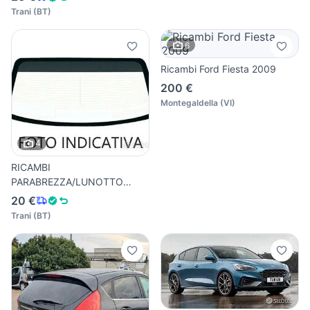
Trani
(
BT
)
6
Ricambi Ford Fiesta 2009
200 €
Montegaldella
(
VI
)
4
RICAMBI
PARABREZZA/LUNOTTO
FORD
20 €
Trani
(
BT
)