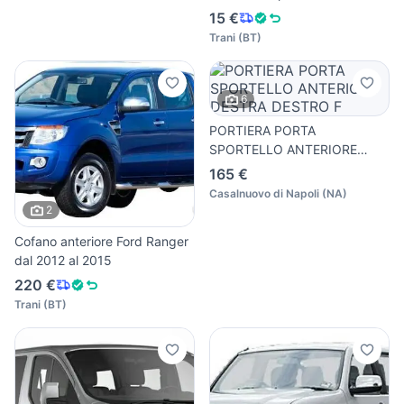
15 €
Trani
(
BT
)
6
PORTIERA PORTA
SPORTELLO ANTERIORE
DESTRA DESTRO F
165 €
Casalnuovo di Napoli
(
NA
)
2
Cofano anteriore Ford Ranger
dal 2012 al 2015
220 €
Trani
(
BT
)