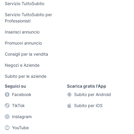
Servizio TuttoSubito
elettronica
per la casa e la
sports e hobby
Servizio TuttoSubito per
persona
Professionisti
Informatica
Animali
Arredamento e
Inserisci annuncio
Console e
Accessori per
Casalinghi
Videogiochi
animali
Promuovi annuncio
Elettrodomestici
Audio/Video
Musica e Film
Consigli per la vendita
Giardino e Fai da
Fotografia
Libri e Riviste
te
Negozi e Aziende
Telefonia
Strumenti Musicali
Abbigliamento e
Subito per le aziende
Accessori
Sports
Seguici su
Scarica gratis l'App
Tutto per i bambini
Facebook
Subito per Android
Biciclette
TikTok
Subito per iOS
Collezionismo
Instagram
YouTube