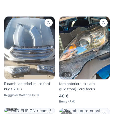
3
Ricambi anteriori-muso ford
faro anteriore sx (lato
kuga 2018-
guidatore) Ford focus
Reggio di Calabria
(
RC
)
40 €
Roma
(
RM
)
6
5