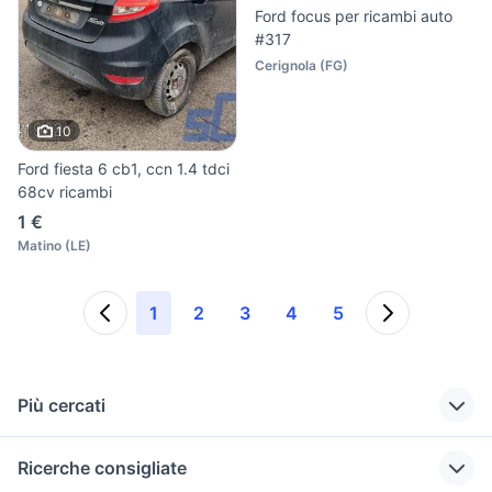
Ford focus per ricambi auto
#317
Cerignola
(
FG
)
10
Ford fiesta 6 cb1, ccn 1.4 tdci
68cv ricambi
1 €
Matino
(
LE
)
1
2
3
4
5
Più cercati
Correlati
Richerche simili
Suggerimenti
Ricerche consigliate
ford turbo diesel
faro anteriore moto
faro mare