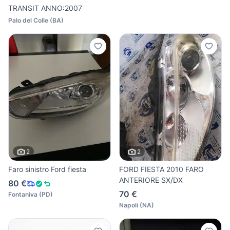
TRANSIT ANNO:2007
Palo del Colle
(
BA
)
2
2
Faro sinistro Ford fiesta
FORD FIESTA 2010 FARO
ANTERIORE SX/DX
80 €
70 €
Fontaniva
(
PD
)
Napoli
(
NA
)