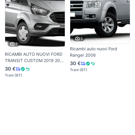
5
9
Ricambi auto nuovi Ford
RICAMBI AUTO NUOVI FORD
Ranger 2006
TRANSIT CUSTOM 2019 2019
30 €
2
30 €
Trani
(
BT
)
Trani
(
BT
)