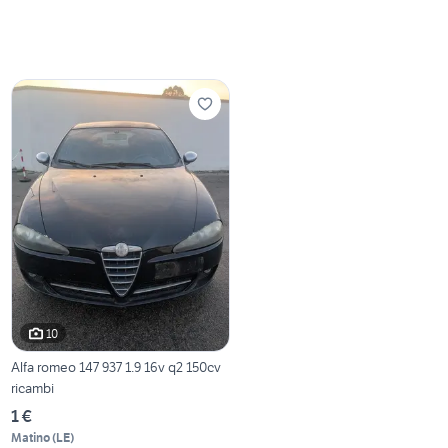
10
Alfa romeo 147 937 1.9 16v q2 150cv
ricambi
1 €
Matino
(
LE
)