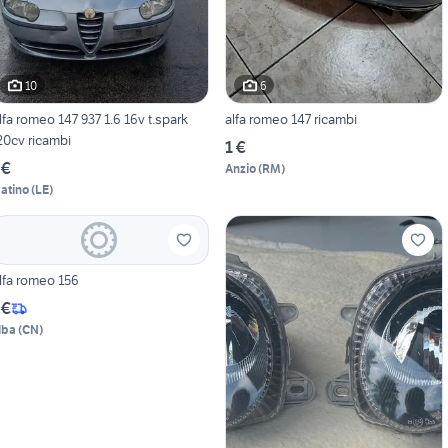
10
6
lfa romeo 147 937 1.6 16v t.spark
alfa romeo 147 ricambi
20cv ricambi
1 €
 €
Anzio
(
RM
)
atino
(
LE
)
Alfa romeo 156
 €
lba
(
CN
)