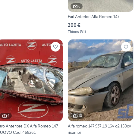
6
Fari Anteriori Alfa Romeo 147
200 €
Thiene
(
VI
)
6
10
aro Anteriore DX Alfa Romeo 147
Alfa romeo 147 937 1.9 16v q2 150cv
UOVO Cod. 468261
ricambi