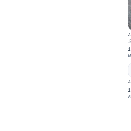
A
1
1
M
1
A