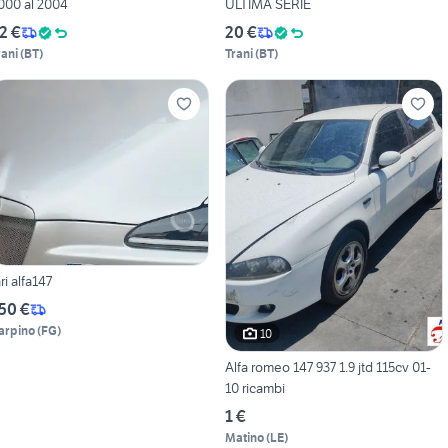
000 al 2004
ULTIMA SERIE
2 €
20 €
rani
(
BT
)
Trani
(
BT
)
ari alfa147
50 €
arpino
(
FG
)
10
Alfa romeo 147 937 1.9 jtd 115cv 01-
10 ricambi
1 €
Matino
(
LE
)