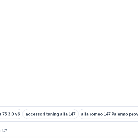
a 75 3.0 v6
accessori tuning alfa 147
alfa romeo 147 Palermo prov
a 147