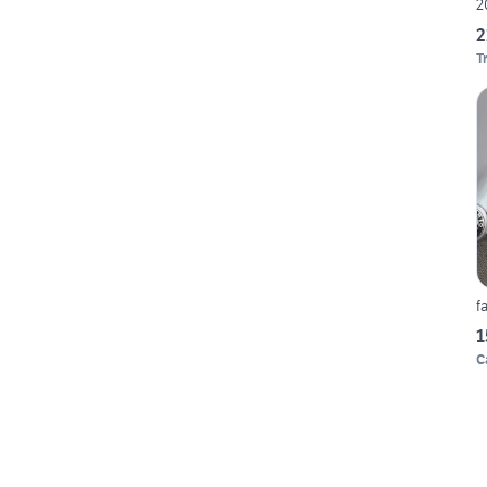
2
2
T
f
1
C