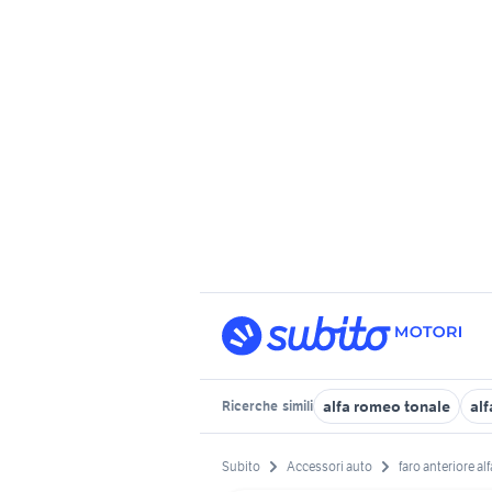
alfa romeo tonale
alf
Ricerche
simili
Subito
Accessori auto
faro anteriore alf