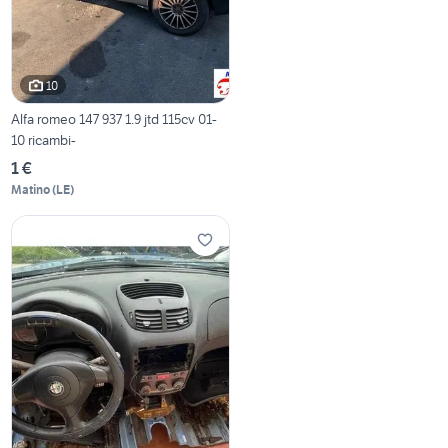
10
Alfa romeo 147 937 1.9 jtd 115cv 01-
10 ricambi-
1 €
Matino
(
LE
)