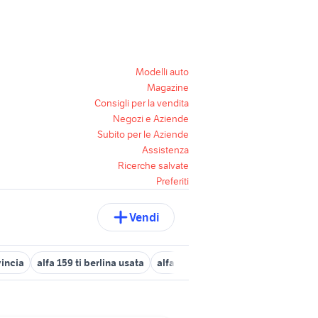
Modelli auto
Magazine
Consigli per la vendita
Negozi e Aziende
Subito per le Aziende
Assistenza
Ricerche salvate
Preferiti
Vendi
incia
alfa 159 ti berlina usata
alfa 147 sport
alfa 90
alfa rom