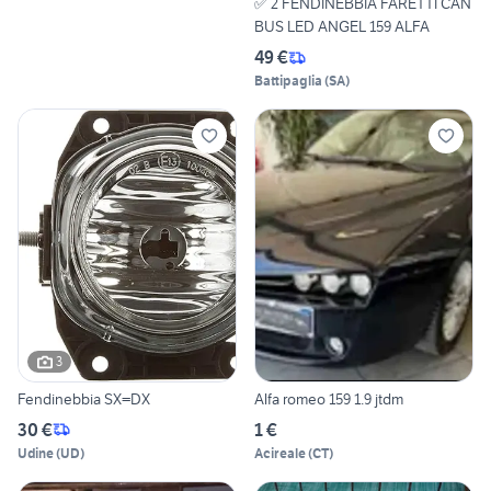
✅ 2 FENDINEBBIA FARETTI CAN
BUS LED ANGEL 159 ALFA
49 €
Battipaglia
(
SA
)
3
Fendinebbia SX=DX
Alfa romeo 159 1.9 jtdm
30 €
1 €
Udine
(
UD
)
Acireale
(
CT
)