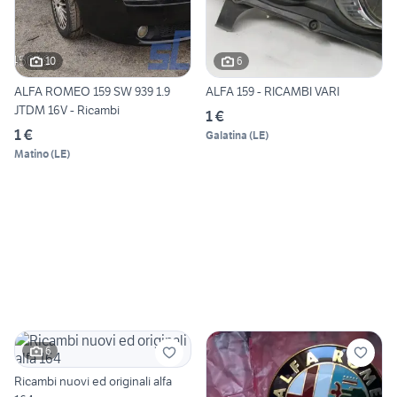
10
6
ALFA ROMEO 159 SW 939 1.9
ALFA 159 - RICAMBI VARI
JTDM 16V - Ricambi
1 €
1 €
Galatina
(
LE
)
Matino
(
LE
)
6
Ricambi nuovi ed originali alfa