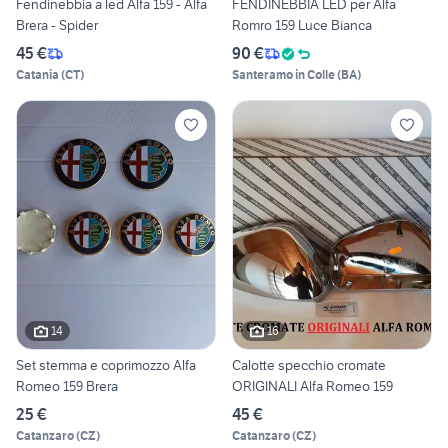
Fendinebbia a led Alfa 159 - Alfa
FENDINEBBIA LED per Alfa
Brera - Spider
Romro 159 Luce Bianca
45 €
90 €
Catania
(
CT
)
Santeramo in Colle
(
BA
)
14
16
Set stemma e coprimozzo Alfa
Calotte specchio cromate
Romeo 159 Brera
ORIGINALI Alfa Romeo 159
25 €
45 €
Catanzaro
(
CZ
)
Catanzaro
(
CZ
)