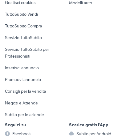
Gestisci cookies
Modelli auto
Case vacanza
TuttoSubito Vendi
Uffici e Locali
TuttoSubito Compra
commerciali
Servizio TuttoSubito
elettronica
per la casa e la
sports e hobby
Servizio TuttoSubito per
persona
Informatica
Animali
Professionisti
Arredamento e
Console e
Accessori per
Casalinghi
Inserisci annuncio
Videogiochi
animali
Elettrodomestici
Promuovi annuncio
Audio/Video
Musica e Film
Giardino e Fai da te
Consigli per la vendita
Fotografia
Libri e Riviste
Abbigliamento e
Negozi e Aziende
Telefonia
Strumenti Musicali
Accessori
Subito per le aziende
Sports
Tutto per i bambini
Seguici su
Scarica gratis l'App
Biciclette
Facebook
Subito per Android