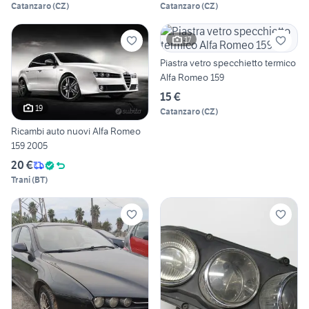
Catanzaro
(
CZ
)
Catanzaro
(
CZ
)
17
Piastra vetro specchietto termico
Alfa Romeo 159
15 €
19
Catanzaro
(
CZ
)
Ricambi auto nuovi Alfa Romeo
159 2005
20 €
Trani
(
BT
)