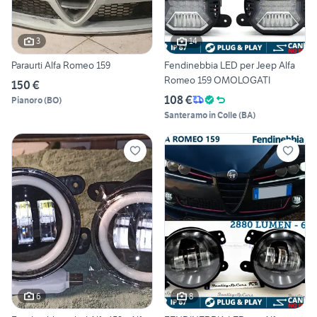
3
14
Paraurti Alfa Romeo 159
Fendinebbia LED per Jeep Alfa
Romeo 159 OMOLOGATI
150 €
108 €
Pianoro
(
BO
)
Santeramo in Colle
(
BA
)
6
8