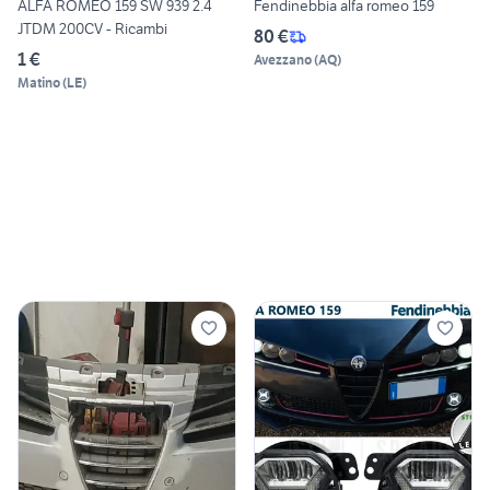
ALFA ROMEO 159 SW 939 2.4
Fendinebbia alfa romeo 159
JTDM 200CV - Ricambi
80 €
1 €
Avezzano
(
AQ
)
Matino
(
LE
)