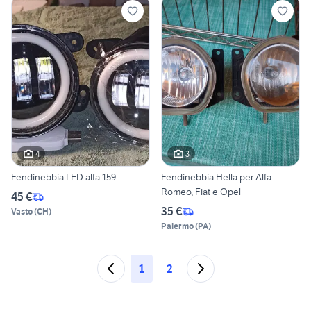
4
3
Fendinebbia LED alfa 159
Fendinebbia Hella per Alfa
Romeo, Fiat e Opel
45 €
35 €
Vasto
(
CH
)
Palermo
(
PA
)
1
2