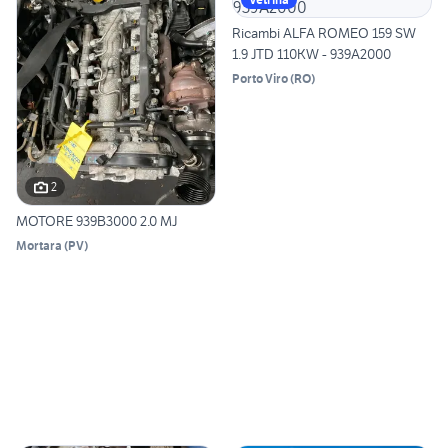
Ricambi ALFA ROMEO 159 SW
1.9 JTD 110KW - 939A2000
Porto Viro
(
RO
)
2
MOTORE 939B3000 2.0 MJ
Mortara
(
PV
)