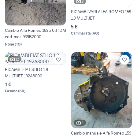
8
RICAMBI VARI ALFA ROMEO 159
1.9 MULTIJET
5 €
Cambio Alfa Romeo 159 2.0 JTDM
Cammarata
(
AG
)
cod. mot. 939B2000
None
(
TO
)
12
RICAMBI FIAT STILO 1.9
MULTIJET 192A8000
1 €
Fasano
(
BR
)
4
Cambio manuale Alfa Romeo 159