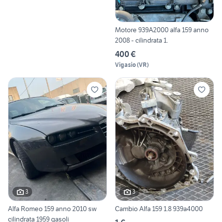
Motore 939A2000 alfa 159 anno
2008 - cilindrata 1.
400 €
Vigasio
(
VR
)
3
3
Alfa Romeo 159 anno 2010 sw
Cambio Alfa 159 1.8 939a4000
cilindrata 1959 gasoli