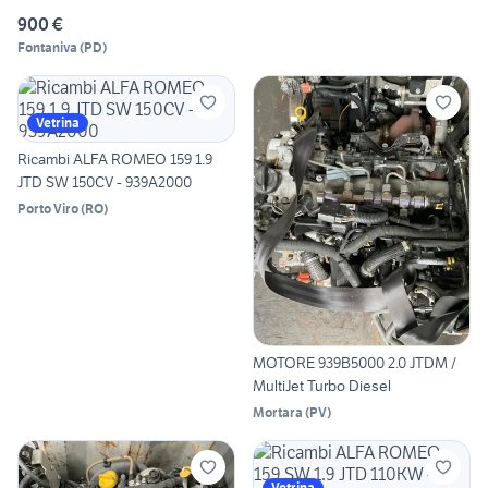
900 €
Fontaniva
(
PD
)
Vetrina
Ricambi ALFA ROMEO 159 1.9
JTD SW 150CV - 939A2000
Porto Viro
(
RO
)
MOTORE 939B5000 2.0 JTDM /
MultiJet Turbo Diesel
Mortara
(
PV
)
Vetrina