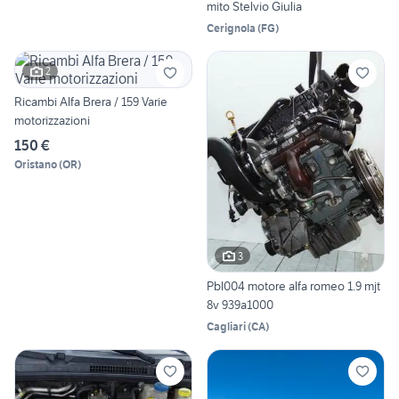
mito Stelvio Giulia
Cerignola
(
FG
)
2
Ricambi Alfa Brera / 159 Varie
motorizzazioni
150 €
Oristano
(
OR
)
3
Pbl004 motore alfa romeo 1.9 mjt
8v 939a1000
Cagliari
(
CA
)