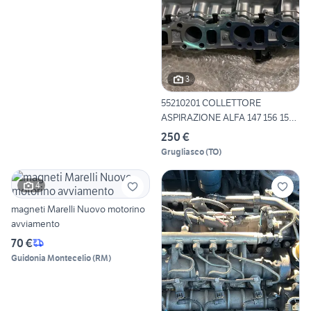
3
55210201 COLLETTORE
ASPIRAZIONE ALFA 147 156 159
C
250 €
Grugliasco
(
TO
)
4
magneti Marelli Nuovo motorino
avviamento
70 €
Guidonia Montecelio
(
RM
)