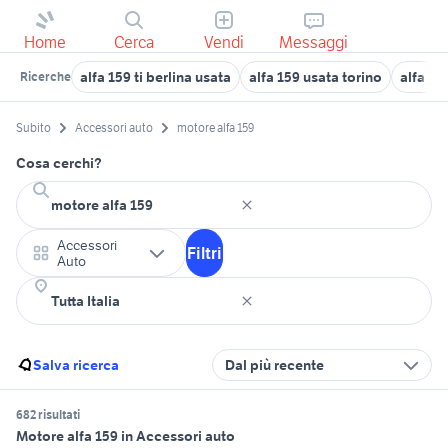
Home
Cerca
Vendi
Messaggi
alfa 159 ti berlina usata
alfa 159 usata torino
alfa ro
Ricerche
Subito
Accessori auto
motore alfa 159
Cosa cerchi?
Accessori
Filtri
Auto
Salva ricerca
Dal più recente
682 risultati
Motore alfa 159 in Accessori auto