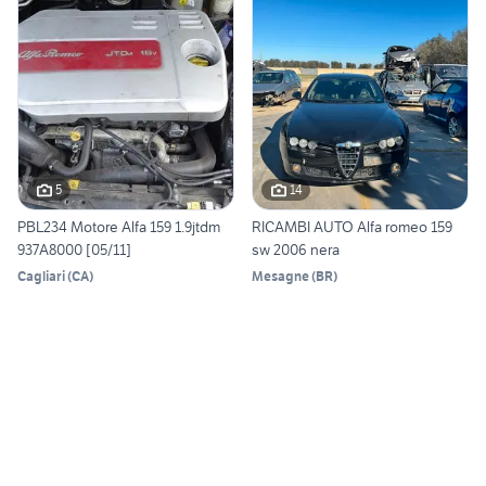
5
14
PBL234 Motore Alfa 159 1.9jtdm
RICAMBI AUTO Alfa romeo 159
937A8000 [05/11]
sw 2006 nera
Cagliari
(
CA
)
Mesagne
(
BR
)