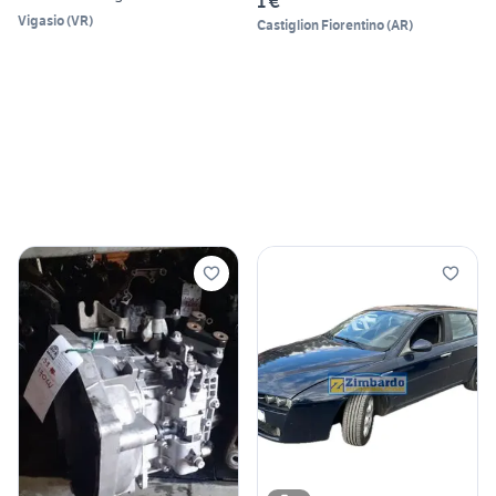
1 €
Vigasio
(
VR
)
Castiglion Fiorentino
(
AR
)