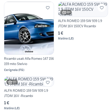
10
ALFA ROMEO 159 SW 939 1.9
JTDM 16V 150CV Ricambi
1 €
Matino
(
LE
)
Ricambi usati Alfa Romeo 147 156
159 mito Stelvio
Cerignola
(
FG
)
10
ALFA ROMEO 159 SW 939 1.9
JTDM 16V -Ricambi
1 €
Matino
(
LE
)