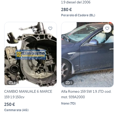
1.9 diesel del 2006
280 €
Perarolo di Cadore
(
BL
)
4
5
CAMBIO MANUALE 6 MARCE
Alfa Romeo 159 SW 1.9 JTD cod.
159 1.9 150cv
mot. 939A2000
None
(
TO
)
250 €
Cammarata
(
AG
)