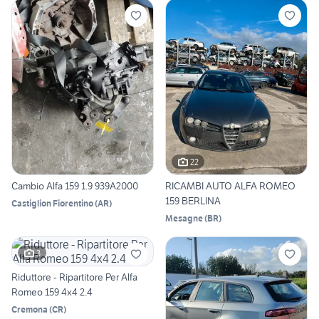
22
Cambio Alfa 159 1.9 939A2000
RICAMBI AUTO ALFA ROMEO
159 BERLINA
Castiglion Fiorentino
(
AR
)
Mesagne
(
BR
)
3
Riduttore - Ripartitore Per Alfa
Romeo 159 4x4 2.4
Cremona
(
CR
)