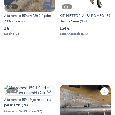
10
2
Alfa romeo 159 sw 939 2.4 jtdm
KIT INIETTORI ALFA ROMEO 159
200cv ricambi
Berlina Serie (939_)
1 €
164 €
Matino
(
LE
)
Sant'Anastasia
(
NA
)
14
Alfa romeo 159 1.9 jtd m berlina
per ricambi (2a)
Mosciano Sant'Angelo
(
TE
)