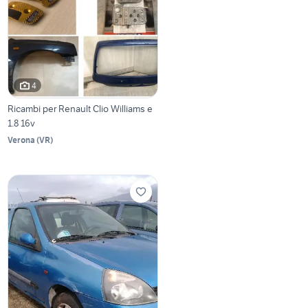
4
Ricambi per Renault Clio Williams e
1.8 16v
Verona
(
VR
)