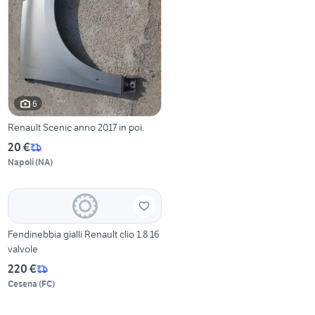
6
Renault Scenic anno 2017 in poi.
20 €
Napoli
(
NA
)
Fendinebbia gialli Renault clio 1.8 16
valvole
220 €
Cesena
(
FC
)