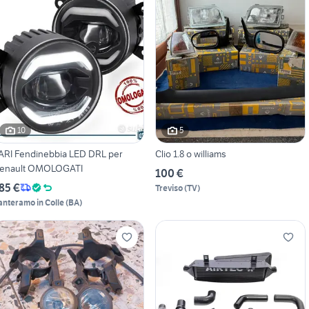
10
5
ARI Fendinebbia LED DRL per
Clio 1.8 o williams
enault OMOLOGATI
100 €
85 €
Treviso
(
TV
)
anteramo in Colle
(
BA
)