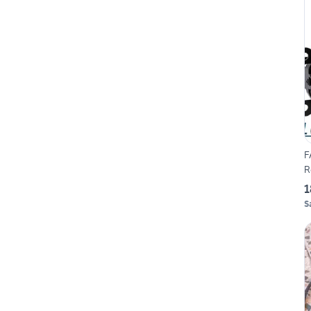
F
R
1
S