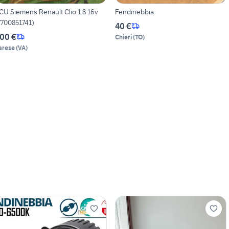
CU Siemens Renault Clio 1.8 16v
Fendinebbia
7700851741)
40 €
00 €
Chieri
(
TO
)
arese
(
VA
)