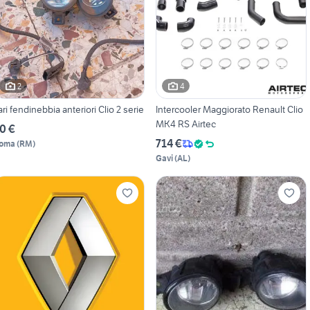
2
4
ari fendinebbia anteriori Clio 2 serie
Intercooler Maggiorato Renault Clio
MK4 RS Airtec
0 €
714 €
oma
(
RM
)
Gavi
(
AL
)