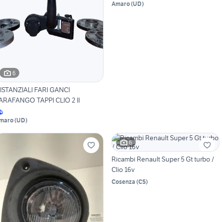
Amaro
(
UD
)
6
ISTANZIALI FARI GANCI
ARAFANGO TAPPI CLIO 2 II
maro
(
UD
)
6
Ricambi Renault Super 5 Gt turbo /
Clio 16v
Cosenza
(
CS
)