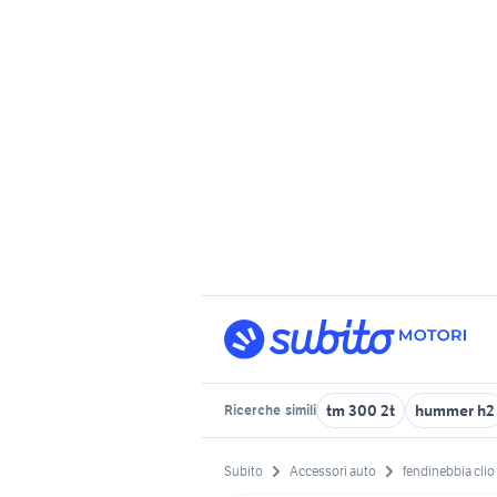
tm 300 2t
hummer h2
Ricerche
simili
Subito
Accessori auto
fendinebbia clio