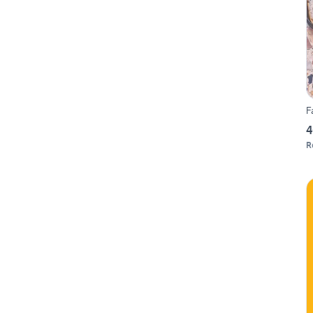
F
4
R