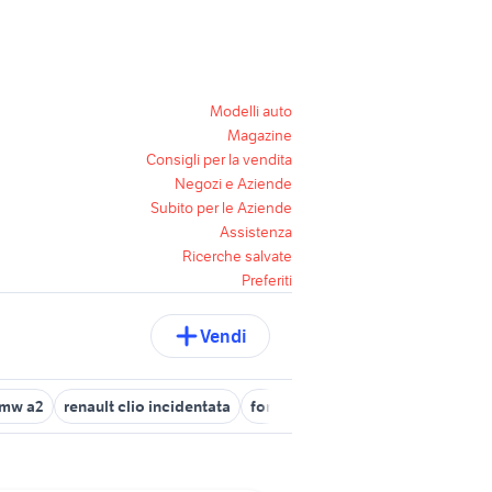
Modelli auto
Magazine
Consigli per la vendita
Negozi e Aziende
Subito per le Aziende
Assistenza
Ricerche salvate
Preferiti
Vendi
mw a2
renault clio incidentata
ford focus st mk2
renault clio 1