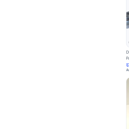
D
P
A