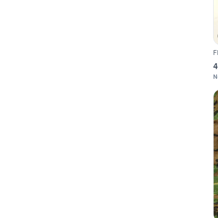
F
4
N