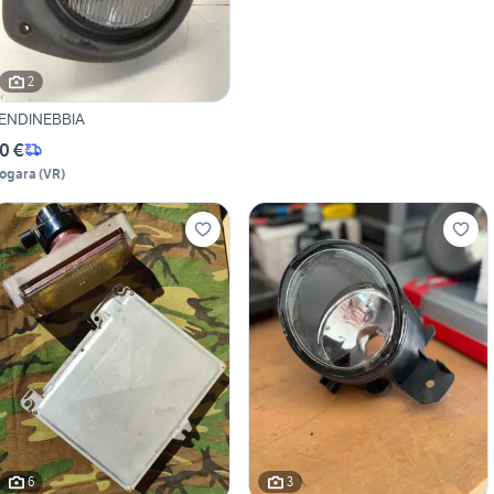
2
ENDINEBBIA
0 €
ogara
(
VR
)
6
3