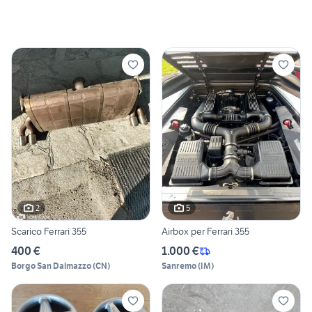
2
5
Scarico Ferrari 355
Airbox per Ferrari 355
400 €
1.000 €
Borgo San Dalmazzo
(
CN
)
Sanremo
(
IM
)