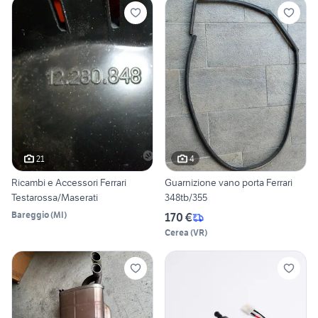
21
4
Ricambi e Accessori Ferrari
Guarnizione vano porta Ferrari
Testarossa/Maserati
348tb/355
Bareggio
(
MI
)
170 €
Cerea
(
VR
)