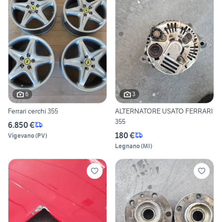
6
3
Ferrari cerchi 355
ALTERNATORE USATO FERRARI
355
6.850 €
180 €
Vigevano
(
PV
)
Legnano
(
MI
)