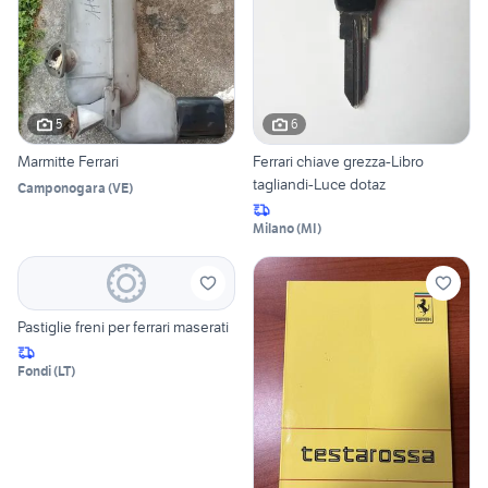
5
6
Marmitte Ferrari
Ferrari chiave grezza-Libro
tagliandi-Luce dotaz
Camponogara
(
VE
)
Milano
(
MI
)
Pastiglie freni per ferrari maserati
Fondi
(
LT
)