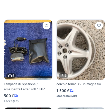
5
3
Lampada di ispezione /
cerchio ferrari 355 in magnesio
emergenza Ferrari 40179202
1.500 €
500 €
Macerata
(
MC
)
Lecco
(
LC
)