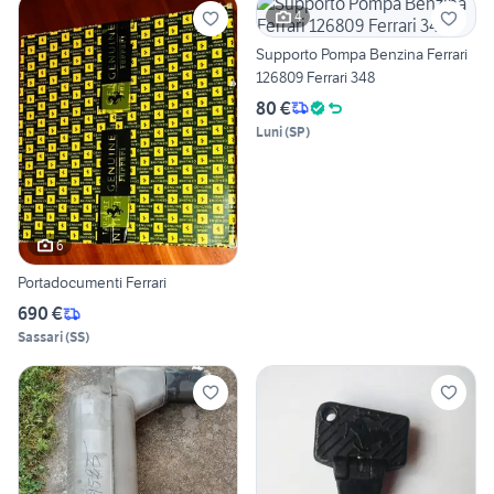
4
Supporto Pompa Benzina Ferrari
126809 Ferrari 348
80 €
Luni
(
SP
)
6
Portadocumenti Ferrari
690 €
Sassari
(
SS
)