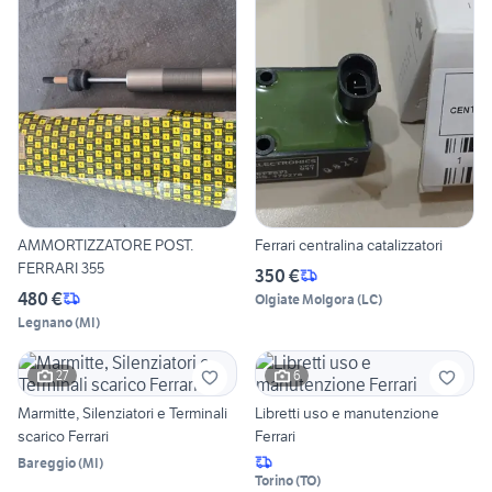
AMMORTIZZATORE POST.
Ferrari centralina catalizzatori
FERRARI 355
350 €
480 €
Olgiate Molgora
(
LC
)
Legnano
(
MI
)
27
6
Marmitte, Silenziatori e Terminali
Libretti uso e manutenzione
scarico Ferrari
Ferrari
Bareggio
(
MI
)
Torino
(
TO
)