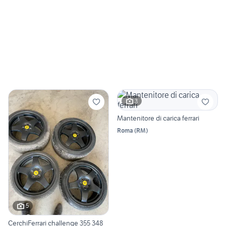
3
Mantenitore di carica ferrari
Roma
(
RM
)
5
CerchiFerrari challenge 355 348