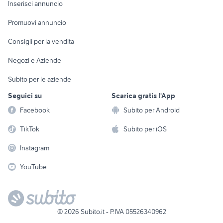
Console e
Accessori per
Casalinghi
Inserisci annuncio
Videogiochi
animali
Elettrodomestici
Promuovi annuncio
Audio/Video
Musica e Film
Giardino e Fai da te
Consigli per la vendita
Fotografia
Libri e Riviste
Abbigliamento e
Negozi e Aziende
Telefonia
Strumenti Musicali
Accessori
Subito per le aziende
Sports
Tutto per i bambini
Seguici su
Scarica gratis l'App
Biciclette
Facebook
Subito per Android
Collezionismo
TikTok
Subito per iOS
Instagram
YouTube
©
2026
Subito.it - P.IVA 05526340962