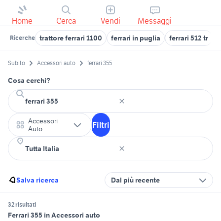
Home
Cerca
Vendi
Messaggi
trattore ferrari 1100
ferrari in puglia
ferrari 512 tr
f
Ricerche
Subito
Accessori auto
ferrari 355
Cosa cerchi?
Accessori
Filtri
Auto
Salva ricerca
Dal più recente
32 risultati
Ferrari 355 in Accessori auto