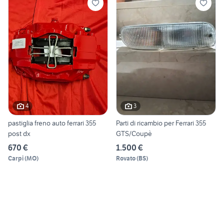
4
3
pastiglia freno auto ferrari 355
Parti di ricambio per Ferrari 355
post dx
GTS/Coupè
670 €
1.500 €
Carpi
(
MO
)
Rovato
(
BS
)