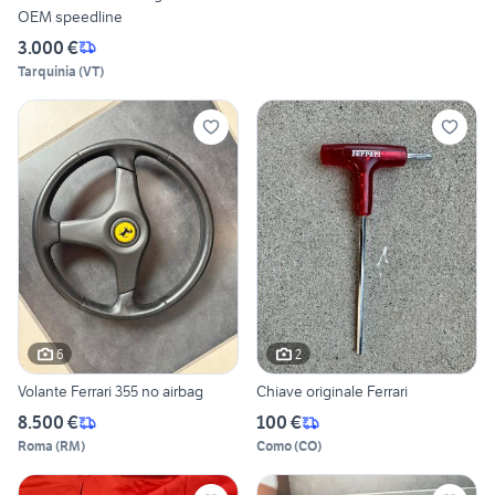
OEM speedline
3.000 €
Tarquinia
(
VT
)
6
2
Volante Ferrari 355 no airbag
Chiave originale Ferrari
8.500 €
100 €
Roma
(
RM
)
Como
(
CO
)