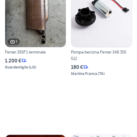
5
Ferrari 355F1 terminale
Pompa benzina Ferrari 348 355
512
1.200 €
180 €
Guardamiglio
(
LO
)
Martina Franca
(
TA
)