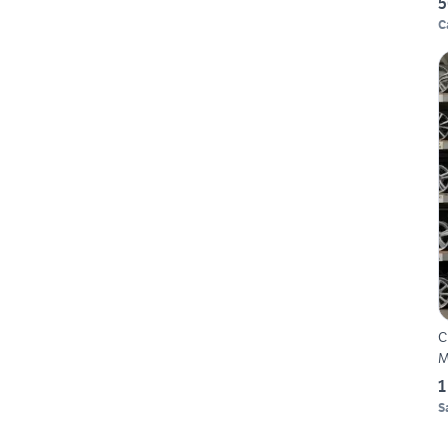
5
C
C
M
1
S