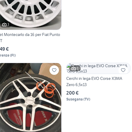
3
et Montecarlo da 16 per Fiat Punto
T
49 €
irenze
(
FI
)
2
Cerchi in lega EVO Corse X3MA
Zero 6,5x13
200 €
Susegana
(
TV
)