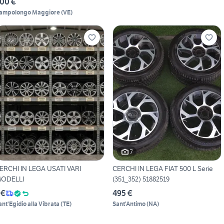
00 €
ampolongo Maggiore
(
VE
)
7
ERCHI IN LEGA USATI VARI
CERCHI IN LEGA FIAT 500 L Serie
ODELLI
(351_352) 51882519
 €
495 €
ant'Egidio alla Vibrata
(
TE
)
Sant'Antimo
(
NA
)