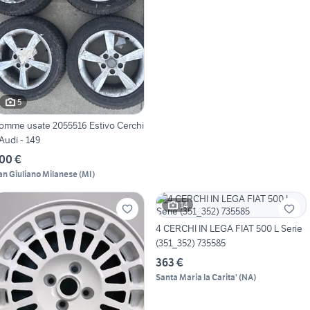
5
omme usate 2055516 Estivo Cerchi
 Audi - 149
00 €
an Giuliano Milanese
(
MI
)
14
4 CERCHI IN LEGA FIAT 500 L Serie
(351_352) 735585
363 €
Santa Maria la Carita'
(
NA
)