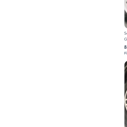
S
G
8
F