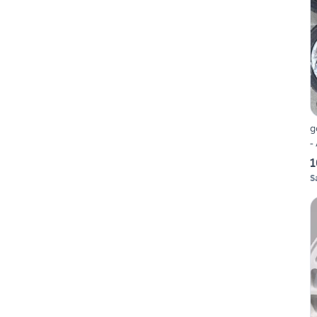
g
-
1
S