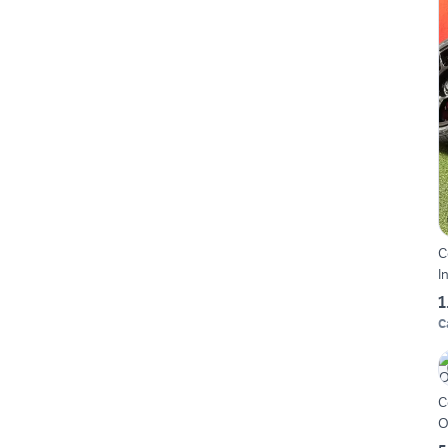
C
I
1
C
C
O