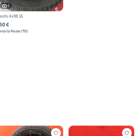
6
erchi 4x98 16
50 €
enaria Reale
(
TO
)