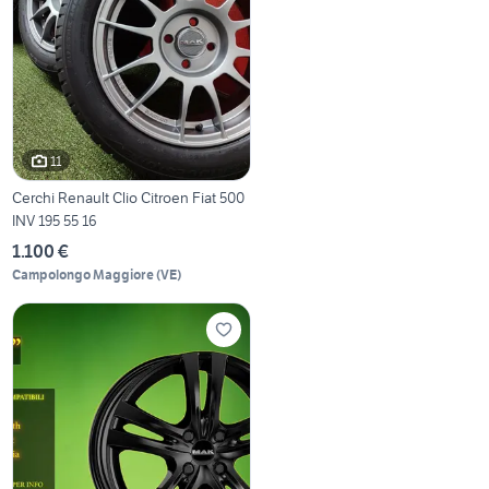
11
Cerchi Renault Clio Citroen Fiat 500
INV 195 55 16
1.100 €
Campolongo Maggiore
(
VE
)