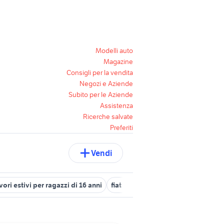
Modelli auto
Magazine
Consigli per la vendita
Negozi e Aziende
Subito per le Aziende
Assistenza
Ricerche salvate
Preferiti
Vendi
vori estivi per ragazzi di 16 anni
fiat 238 auto
fiat 500 r epoca au