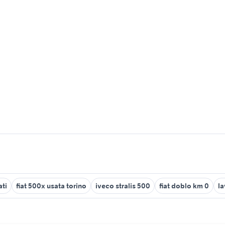
ati
fiat 500x usata torino
iveco stralis 500
fiat doblo km 0
la