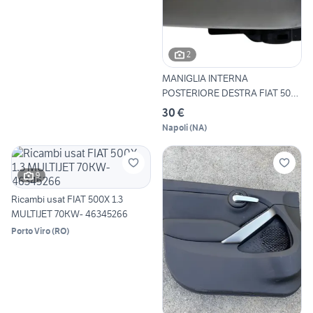
2
MANIGLIA INTERNA
POSTERIORE DESTRA FIAT 500
X Seri
30 €
Napoli
(
NA
)
9
Ricambi usat FIAT 500X 1.3
MULTIJET 70KW- 46345266
Porto Viro
(
RO
)