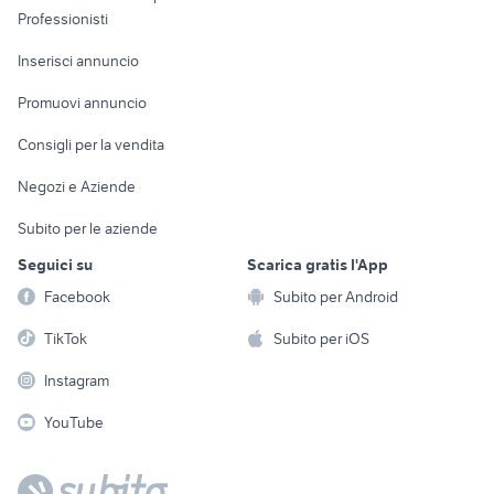
Informatica
Animali
Professionisti
Arredamento e
Console e
Accessori per
Casalinghi
Inserisci annuncio
Videogiochi
animali
Elettrodomestici
Promuovi annuncio
Audio/Video
Musica e Film
Giardino e Fai da te
Consigli per la vendita
Fotografia
Libri e Riviste
Abbigliamento e
Negozi e Aziende
Telefonia
Strumenti Musicali
Accessori
Subito per le aziende
Sports
Tutto per i bambini
Seguici su
Scarica gratis l'App
Biciclette
Facebook
Subito per Android
Collezionismo
TikTok
Subito per iOS
Instagram
YouTube