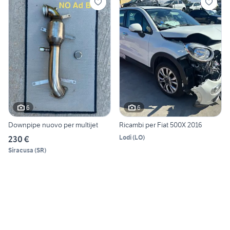
6
6
Downpipe nuovo per multijet
Ricambi per Fiat 500X 2016
Lodi
(
LO
)
230 €
Siracusa
(
SR
)