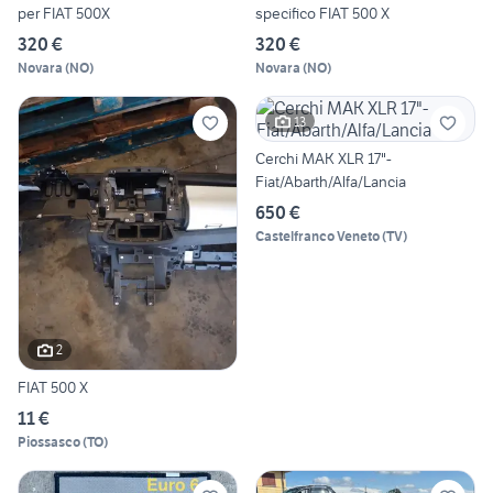
per FIAT 500X
specifico FIAT 500 X
320 €
320 €
Novara
(
NO
)
Novara
(
NO
)
13
Cerchi MAK XLR 17"-
Fiat/Abarth/Alfa/Lancia
650 €
Castelfranco Veneto
(
TV
)
2
FIAT 500 X
11 €
Piossasco
(
TO
)