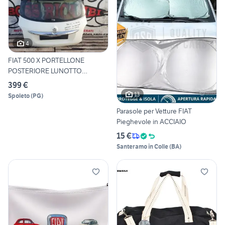
4
FIAT 500 X PORTELLONE
POSTERIORE LUNOTTO
SPOILER
399 €
13
Spoleto
(
PG
)
Parasole per Vetture FIAT
Pieghevole in ACCIAIO
15 €
Santeramo in Colle
(
BA
)