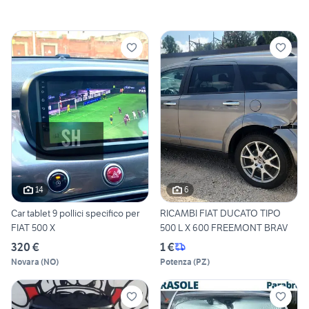
14
6
Car tablet 9 pollici specifico per
RICAMBI FIAT DUCATO TIPO
FIAT 500 X
500 L X 600 FREEMONT BRAV
320 €
1 €
Novara
(
NO
)
Potenza
(
PZ
)