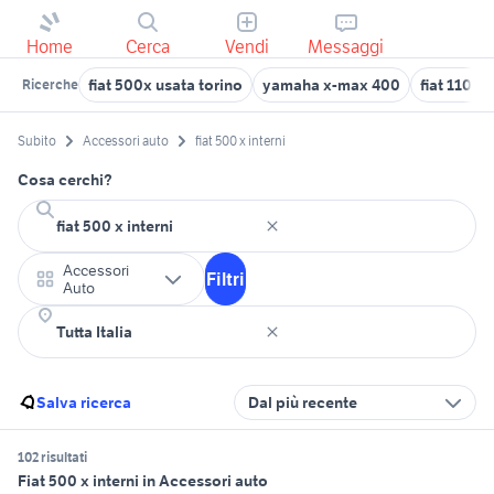
Home
Cerca
Vendi
Messaggi
fiat 500x usata torino
yamaha x-max 400
fiat 1100 
Ricerche
Subito
Accessori auto
fiat 500 x interni
Cosa cerchi?
Accessori
Filtri
Auto
Salva ricerca
Dal più recente
102 risultati
Fiat 500 x interni in Accessori auto