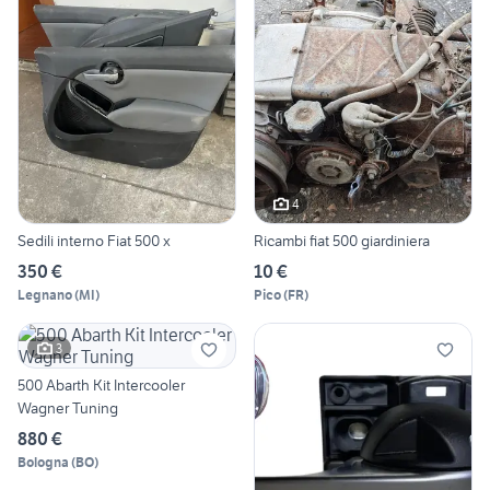
4
Sedili interno Fiat 500 x
Ricambi fiat 500 giardiniera
350 €
10 €
Legnano
(
MI
)
Pico
(
FR
)
3
500 Abarth Kit Intercooler
Wagner Tuning
880 €
Bologna
(
BO
)