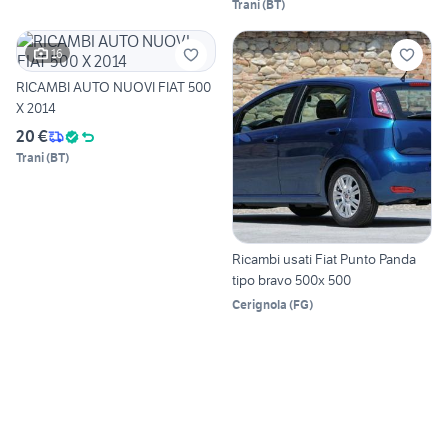
Trani
(
BT
)
16
RICAMBI AUTO NUOVI FIAT 500
X 2014
20 €
Trani
(
BT
)
Ricambi usati Fiat Punto Panda
tipo bravo 500x 500
Cerignola
(
FG
)