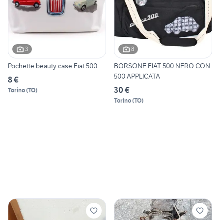
3
8
Pochette beauty case Fiat 500
BORSONE FIAT 500 NERO CON
500 APPLICATA
8 €
30 €
Torino
(
TO
)
Torino
(
TO
)