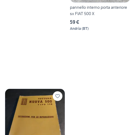
pannello interno porta anteriore
sx FIAT 500 X
59 €
Andria
(
BT
)