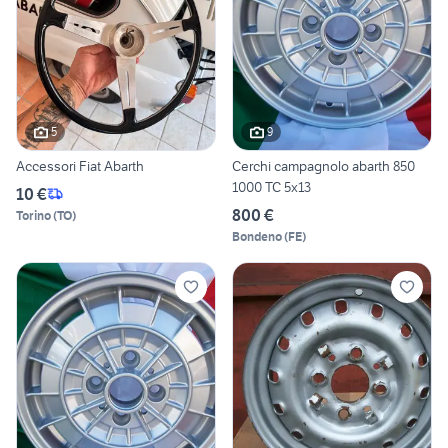
5
9
Accessori Fiat Abarth
Cerchi campagnolo abarth 850
1000 TC 5x13
10 €
800 €
Torino
(
TO
)
Bondeno
(
FE
)