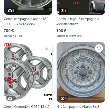
5
6
Cerchi campagnolo abarth 850
Cerchi in lega 13 campagnolo
1000 TC 4,5x12 4x98 F
4x98 fiat abarth
700 €
100 €
Bondeno
(
FE
)
Musile di Piave
(
VE
)
6
8
Cerchi Cromodora CD30 4,5x12
N. 1 Campagnolo Abarth 6x13