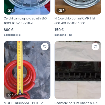
9
7
Cerchi campagnolo abarth 850
N. 1 cerchio Borrani CMR Fiat
1000 TC 5x13 4x98 et
600 700 750 850 1000
800 €
150 €
Bondeno
(
FE
)
Bondeno
(
FE
)
5
MOLLE RIBASSATE PER FIAT
Radiatore per Fiat Abarth 850 e