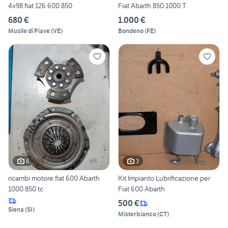
4x98 fiat 126 600 850
Fiat Abarth 850 1000 T
680 €
1.000 €
Musile di Piave
(
VE
)
Bondeno
(
FE
)
6
3
ricambi motore fiat 600 Abarth
Kit Impianto Lubrificazione per
1000 850 tc
Fiat 600 Abarth
500 €
Siena
(
SI
)
Misterbianco
(
CT
)