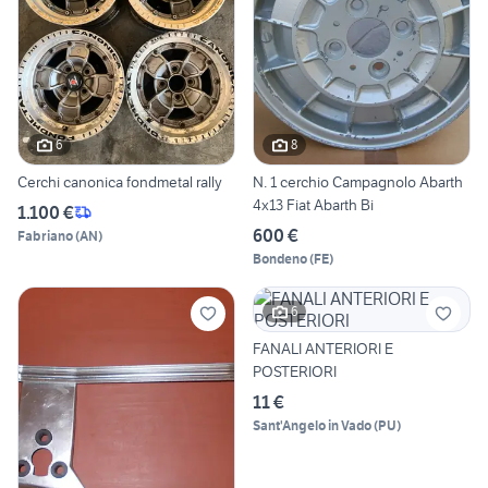
6
8
Cerchi canonica fondmetal rally
N. 1 cerchio Campagnolo Abarth
4x13 Fiat Abarth Bi
1.100 €
600 €
Fabriano
(
AN
)
Bondeno
(
FE
)
6
FANALI ANTERIORI E
POSTERIORI
11 €
Sant'Angelo in Vado
(
PU
)