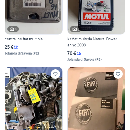
4
6
centraline fiat multipla
kit fiat multipla Natural Power
anno 2009
25 €
70 €
Jolanda di Savoia
(
FE
)
Jolanda di Savoia
(
FE
)