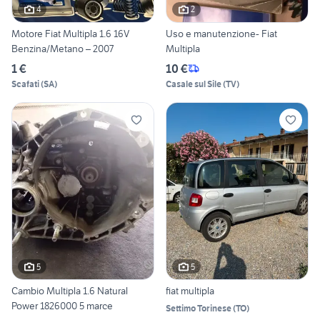
4
2
Motore Fiat Multipla 1.6 16V
Uso e manutenzione- Fiat
Benzina/Metano – 2007
Multipla
1 €
10 €
Scafati
(
SA
)
Casale sul Sile
(
TV
)
5
5
Cambio Multipla 1.6 Natural
fiat multipla
Power 1826000 5 marce
Settimo Torinese
(
TO
)