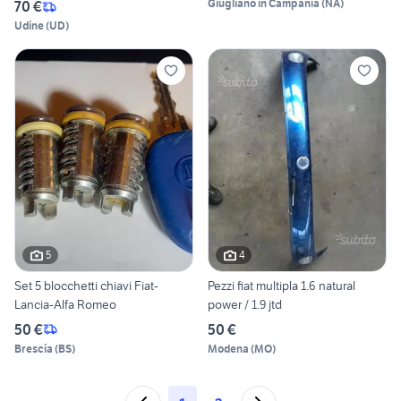
Giugliano in Campania
(
NA
)
70 €
Udine
(
UD
)
5
4
Set 5 blocchetti chiavi Fiat-
Pezzi fiat multipla 1.6 natural
Lancia-Alfa Romeo
power / 1.9 jtd
50 €
50 €
Brescia
(
BS
)
Modena
(
MO
)