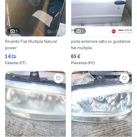
5
2
Ricambi Fiat Multipla Natural
porta anteriore latto sx guidatore
power
fiat multipla
1 €
65 €
Catania
(
CT
)
Piacenza
(
PC
)