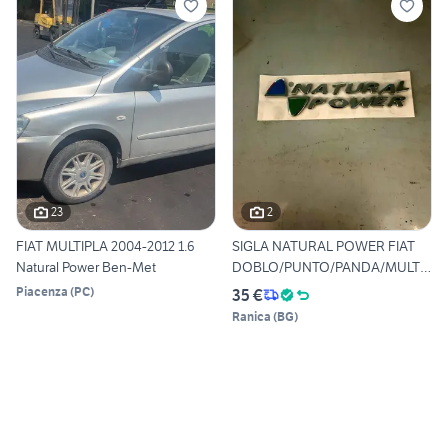
23
2
FIAT MULTIPLA 2004-2012 1.6
SIGLA NATURAL POWER FIAT
Natural Power Ben-Met
DOBLO/PUNTO/PANDA/MULTIP
L
Piacenza
(
PC
)
35 €
Ranica
(
BG
)