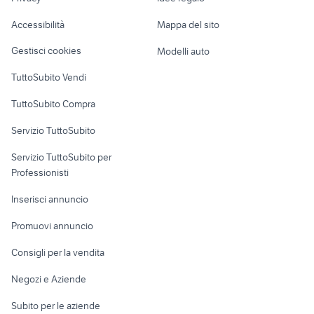
Garage e box
Caravan e Camper
Accessibilità
Mappa del sito
Loft, mansarde e
Veicoli commerciali
altro
Gestisci cookies
Modelli auto
Case vacanza
TuttoSubito Vendi
Uffici e Locali
TuttoSubito Compra
commerciali
Servizio TuttoSubito
elettronica
per la casa e la
sports e hobby
Servizio TuttoSubito per
persona
Informatica
Animali
Professionisti
Arredamento e
Console e
Accessori per
Casalinghi
Inserisci annuncio
Videogiochi
animali
Elettrodomestici
Promuovi annuncio
Audio/Video
Musica e Film
Giardino e Fai da te
Consigli per la vendita
Fotografia
Libri e Riviste
Abbigliamento e
Negozi e Aziende
Telefonia
Strumenti Musicali
Accessori
Subito per le aziende
Sports