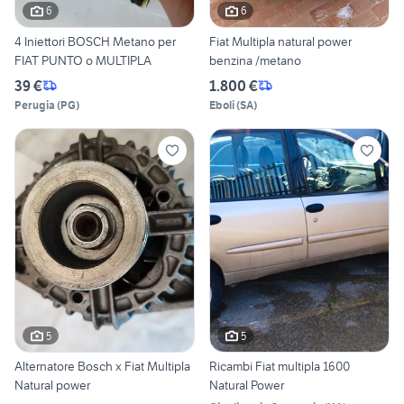
6
6
4 Iniettori BOSCH Metano per
Fiat Multipla natural power
FIAT PUNTO o MULTIPLA
benzina /metano
39 €
1.800 €
Perugia
(
PG
)
Eboli
(
SA
)
5
5
Alternatore Bosch x Fiat Multipla
Ricambi Fiat multipla 1600
Natural power
Natural Power