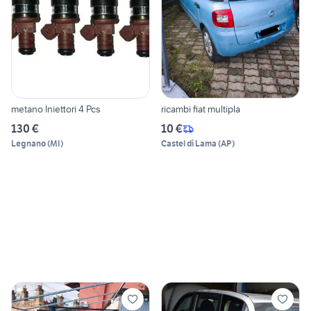
metano Iniettori 4 Pcs
ricambi fiat multipla
130 €
10 €
Legnano
(
MI
)
Castel di Lama
(
AP
)