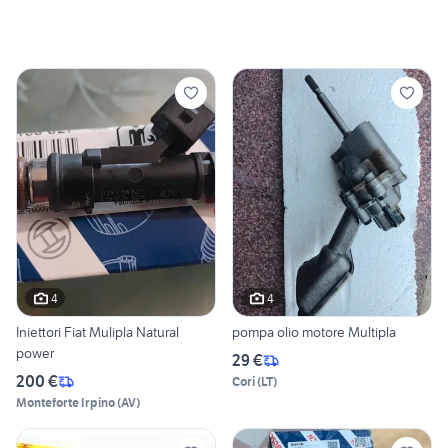
4
4
Iniettori Fiat Mulipla Natural
pompa olio motore Multipla
power
29 €
200 €
Cori
(
LT
)
Monteforte Irpino
(
AV
)