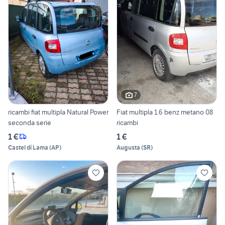
7
ricambi fiat multipla Natural Power
Fiat multipla 1.6 benz metano 08
seconda serie
ricambi
1 €
1 €
Castel di Lama
(
AP
)
Augusta
(
SR
)