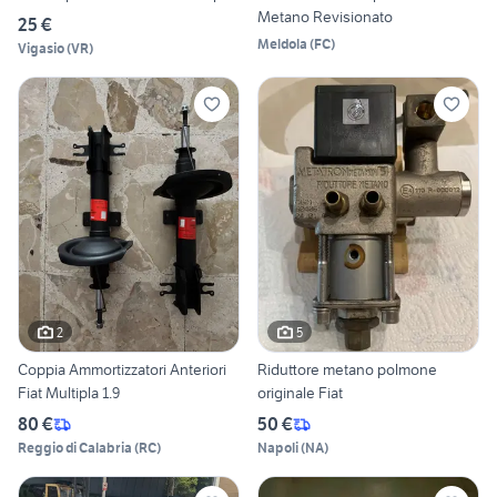
Metano Revisionato
25 €
Meldola
(
FC
)
Vigasio
(
VR
)
2
5
Coppia Ammortizzatori Anteriori
Riduttore metano polmone
Fiat Multipla 1.9
originale Fiat
80 €
50 €
Reggio di Calabria
(
RC
)
Napoli
(
NA
)