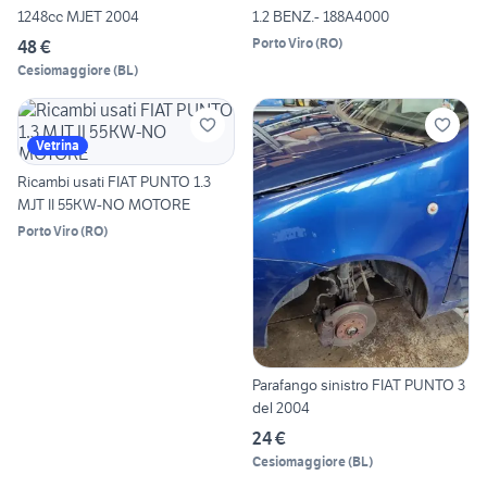
1248cc MJET 2004
1.2 BENZ.- 188A4000
Porto Viro
(
RO
)
48 €
Cesiomaggiore
(
BL
)
Vetrina
Ricambi usati FIAT PUNTO 1.3
MJT II 55KW-NO MOTORE
Porto Viro
(
RO
)
Parafango sinistro FIAT PUNTO 3
del 2004
24 €
Cesiomaggiore
(
BL
)