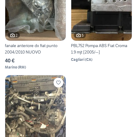
2
5
fanale anteriore dx fiat punto
PBL752 Pompa ABS Fiat Croma
2004/2010 NUOVO
1.9 mjt [2005/--]
Cagliari
(
CA
)
40 €
Marino
(
RM
)