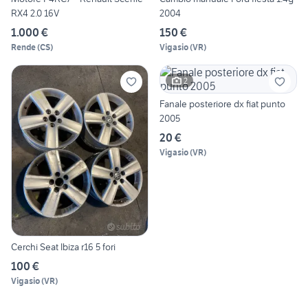
RX4 2.0 16V
2004
1.000 €
150 €
Rende
(
CS
)
Vigasio
(
VR
)
2
Fanale posteriore dx fiat punto
2005
20 €
Vigasio
(
VR
)
Cerchi Seat Ibiza r16 5 fori
100 €
Vigasio
(
VR
)