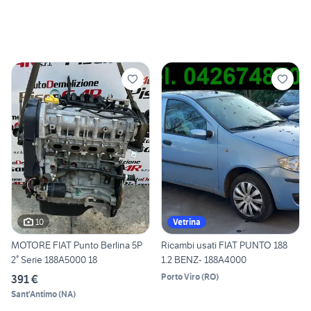
10
Vetrina
MOTORE FIAT Punto Berlina 5P
Ricambi usati FIAT PUNTO 188
2° Serie 188A5000 18
1.2 BENZ- 188A4000
Porto Viro
(
RO
)
391 €
Sant'Antimo
(
NA
)