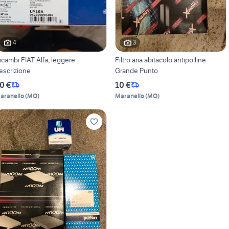
4
3
icambi FIAT Alfa, leggere
Filtro aria abitacolo antipolline
escrizione
Grande Punto
0 €
10 €
aranello
(
MO
)
Maranello
(
MO
)