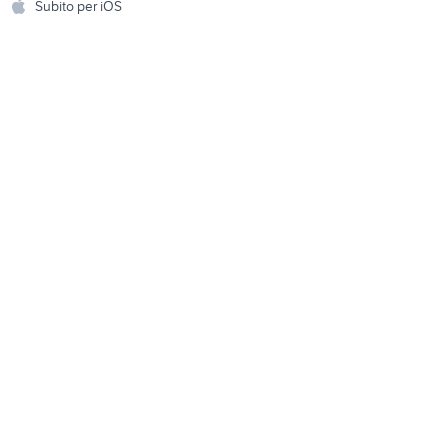
Subito per iOS
Musica e Film
omestici
Libri e Riviste
e Fai da te
Strumenti Musicali
amento e
ri
Sports
 i bambini
Biciclette
Collezionismo