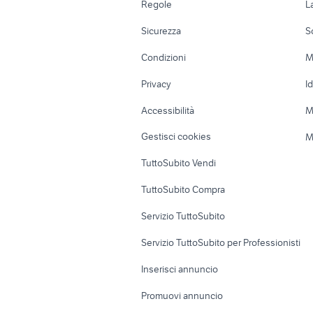
Regole
L
Moto e Scooter
Ville singole e
Sicurezza
S
Accessori Moto
Terreni e rustic
Condizioni
M
Nautica
Garage e box
Privacy
I
Caravan e Camper
Loft, mansarde 
Accessibilità
M
Veicoli commerciali
Case vacanza
Gestisci cookies
M
Uffici e Locali
TuttoSubito Vendi
commerciali
TuttoSubito Compra
Servizio TuttoSubito
Servizio TuttoSubito per Professionisti
Inserisci annuncio
Promuovi annuncio