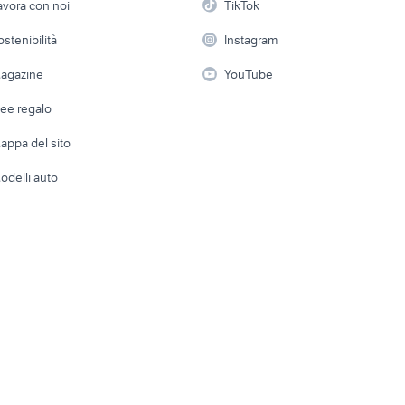
avora con noi
TikTok
 a schiera
Candidati in cerca di
Audio/Video
Elettrod
ostenibilità
Instagram
lavoro
i
Fotografia
Giardino 
agazine
YouTube
Attrezzature di lavoro
Telefonia
Abbigli
dee regalo
Accesso
e altro
appa del sito
Tutto per
odelli auto