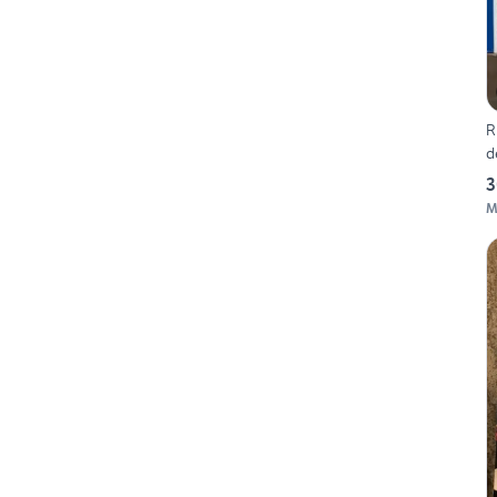
R
d
3
M