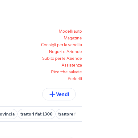
Modelli auto
Magazine
Consigli per la vendita
Negozi e Aziende
Subito per le Aziende
Assistenza
Ricerche salvate
Preferiti
Vendi
rovincia
trattori fiat 1300
trattore fiat 666
auto fiat grande pun