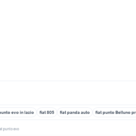
 punto evo in lazio
fiat 805
fiat panda auto
fiat punto Belluno p
fiat punto evo