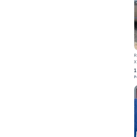
R
X
1
P