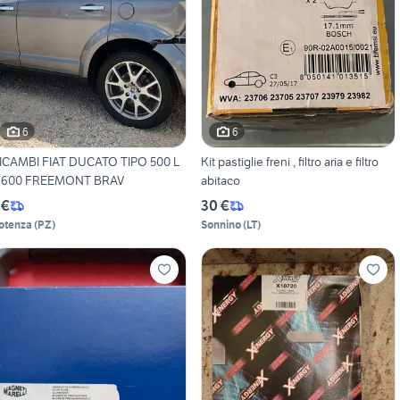
6
6
ICAMBI FIAT DUCATO TIPO 500 L
Kit pastiglie freni , filtro aria e filtro
 600 FREEMONT BRAV
abitaco
 €
30 €
otenza
(
PZ
)
Sonnino
(
LT
)