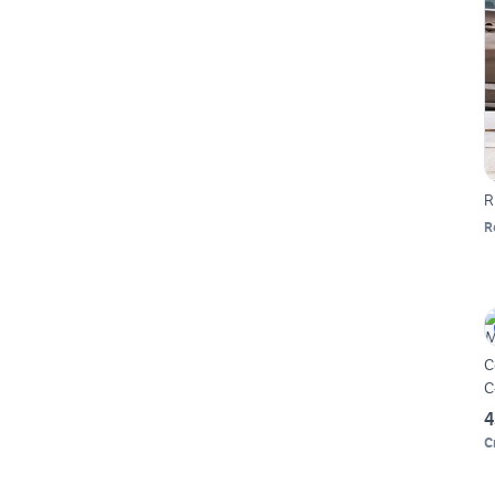
R
R
C
C
4
C