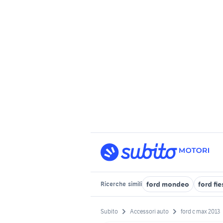
ford mondeo
ford fi
Ricerche
simili
Subito
Accessori auto
ford c max 2013