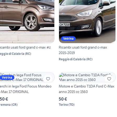
Vetrina
icambi usati ford grand c-max #z
Ricambi usati ford grand c-max
2015-2019
eggio di Calabria
(
RC
)
Reggio di Calabria
(
RC
)
Vetrina
erchi in lega Ford Focus Mondeo
Motore e Cambio T1DA Ford C-Max
-Max 17 ORIGINAL
anno 2015 cc 1560
50 €
50 €
remona
(
CR
)
Torino
(
TO
)