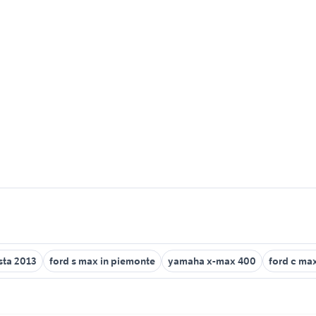
esta 2013
ford s max in piemonte
yamaha x-max 400
ford c ma