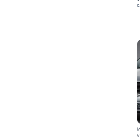
C
M
V