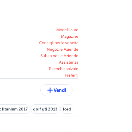
Modelli auto
Magazine
Consigli per la vendita
Negozi e Aziende
Subito per le Aziende
Assistenza
Ricerche salvate
Preferiti
Vendi
x titanium 2017
golf gti 2013
ford focus st mk2
ford c-max 1.6 