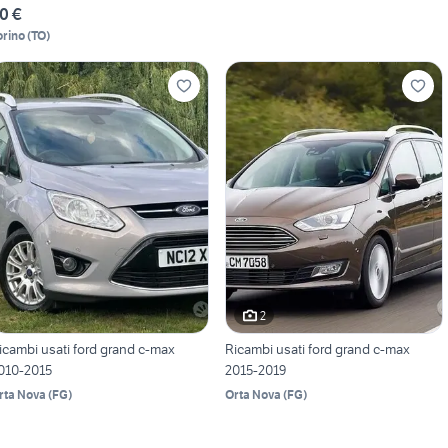
0 €
orino
(
TO
)
2
icambi usati ford grand c-max
Ricambi usati ford grand c-max
010-2015
2015-2019
rta Nova
(
FG
)
Orta Nova
(
FG
)