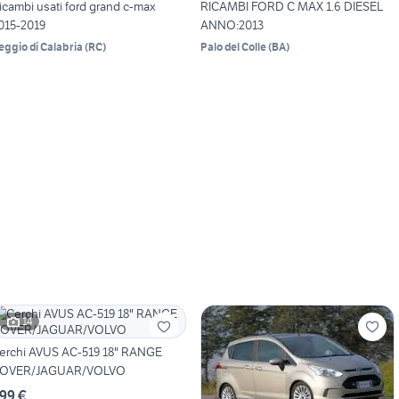
icambi usati ford grand c-max
RICAMBI FORD C MAX 1.6 DIESEL
015-2019
ANNO:2013
eggio di Calabria
(
RC
)
Palo del Colle
(
BA
)
14
erchi AVUS AC-519 18" RANGE
OVER/JAGUAR/VOLVO
99 €