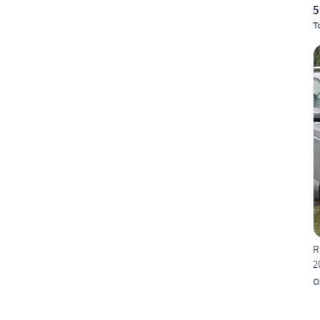
5
T
R
2
O