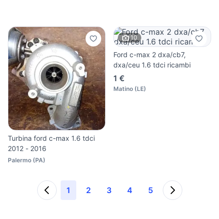
10
Ford c-max 2 dxa/cb7,
dxa/ceu 1.6 tdci ricambi
1 €
Matino
(
LE
)
Turbina ford c-max 1.6 tdci
2012 - 2016
Palermo
(
PA
)
1
2
3
4
5