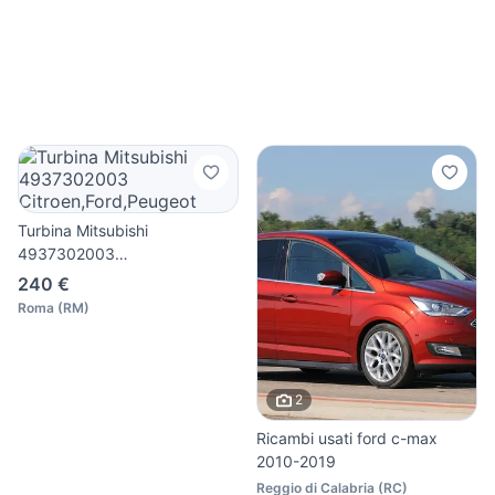
Turbina Mitsubishi
4937302003
Citroen,Ford,Peugeot
240 €
Roma
(
RM
)
2
Ricambi usati ford c-max
2010-2019
Reggio di Calabria
(
RC
)