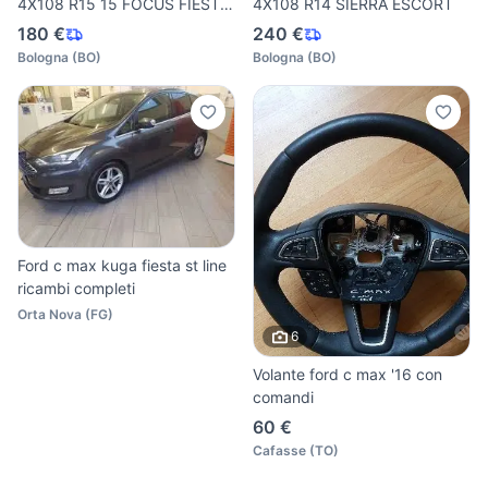
4X108 R15 15 FOCUS FIESTA
4X108 R14 SIERRA ESCORT
KA
180 €
240 €
Bologna
(
BO
)
Bologna
(
BO
)
Ford c max kuga fiesta st line
ricambi completi
Orta Nova
(
FG
)
6
Volante ford c max '16 con
comandi
60 €
Cafasse
(
TO
)