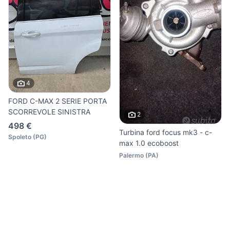
4
FORD C-MAX 2 SERIE PORTA
SCORREVOLE SINISTRA
2
498 €
Turbina ford focus mk3 - c-
Spoleto
(
PG
)
max 1.0 ecoboost
Palermo
(
PA
)