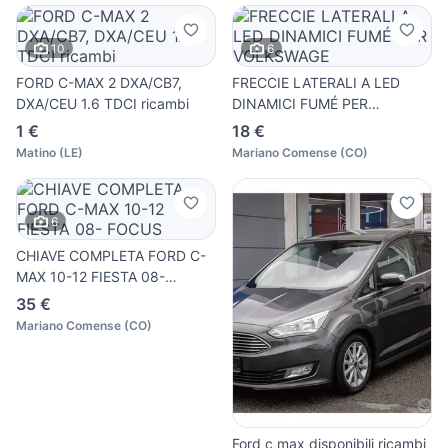
10
6
FORD C-MAX 2 DXA/CB7,
FRECCIE LATERALI A LED
DXA/CEU 1.6 TDCI ricambi
DINAMICI FUMÉ PER
VOLKSWAGE
1 €
18 €
Matino
(
LE
)
Mariano Comense
(
CO
)
6
CHIAVE COMPLETA FORD C-
MAX 10-12 FIESTA 08-
FOCUS
35 €
Mariano Comense
(
CO
)
Ford c max disponibili ricambi