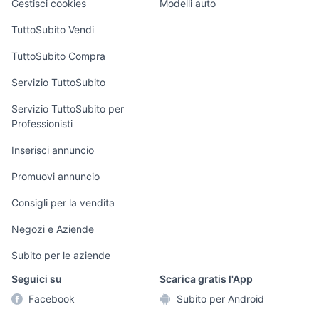
Gestisci cookies
Modelli auto
Case vacanza
TuttoSubito Vendi
Uffici e Locali
TuttoSubito Compra
commerciali
Servizio TuttoSubito
elettronica
per la casa e la
sports e hobby
Servizio TuttoSubito per
persona
Professionisti
Informatica
Animali
Arredamento e
Inserisci annuncio
Console e
Accessori per
Casalinghi
Videogiochi
animali
Promuovi annuncio
Elettrodomestici
Audio/Video
Musica e Film
Consigli per la vendita
Giardino e Fai da
Fotografia
Libri e Riviste
te
Negozi e Aziende
Telefonia
Strumenti Musicali
Abbigliamento e
Subito per le aziende
Accessori
Sports
Seguici su
Scarica gratis l'App
Tutto per i bambini
Facebook
Subito per Android
Biciclette