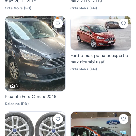
max 2010-2015
max 2015-2019
Orta Nova
(
FG
)
Orta Nova
(
FG
)
Ford b max puma ecosport c
max ricambi usati
Orta Nova
(
FG
)
3
Ricambi Ford C-max 2016
Solesino
(
PD
)