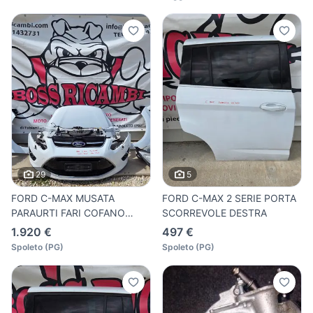
29
5
FORD C-MAX MUSATA
FORD C-MAX 2 SERIE PORTA
PARAURTI FARI COFANO
SCORREVOLE DESTRA
PARAFANGHI
1.920 €
497 €
Spoleto
(
PG
)
Spoleto
(
PG
)