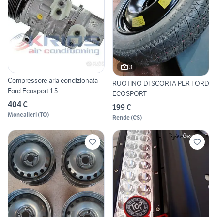
3
Compressore aria condizionata
RUOTINO DI SCORTA PER FORD
Ford Ecosport 1.5
ECOSPORT
404 €
199 €
Moncalieri
(
TO
)
Rende
(
CS
)