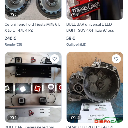
5
6
Cerchi Ferro Ford Fiesta MK8 6,5
BULL BAR universal E LED
X 16 ET 47,5 4 PZ
LIGHT SUV 4X4 TizianCross
240 €
59 €
Rende
(
CS
)
Gallipoli
(
LE
)
6
11
BULL BAR universale led bar
CAMBIO FORD ECOSPORT