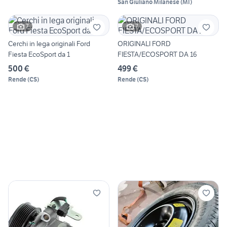
San Giuliano Milanese
(
MI
)
7
7
Cerchi in lega originali Ford
ORIGINALI FORD
Fiesta EcoSport da 1
FIESTA/ECOSPORT DA 16
500 €
499 €
Rende
(
CS
)
Rende
(
CS
)