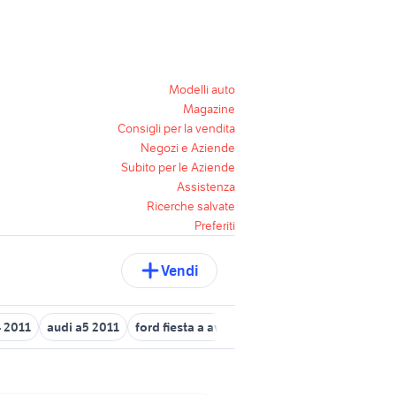
Modelli auto
Magazine
Consigli per la vendita
Negozi e Aziende
Subito per le Aziende
Assistenza
Ricerche salvate
Preferiti
Vendi
4 2011
audi a5 2011
ford fiesta a avellino e provincia
peugeot 