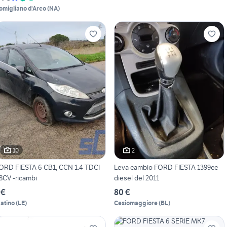
omigliano d'Arco
(
NA
)
10
2
ORD FIESTA 6 CB1, CCN 1.4 TDCI
Leva cambio FORD FIESTA 1399cc
8CV -ricambi
diesel del 2011
 €
80 €
atino
(
LE
)
Cesiomaggiore
(
BL
)