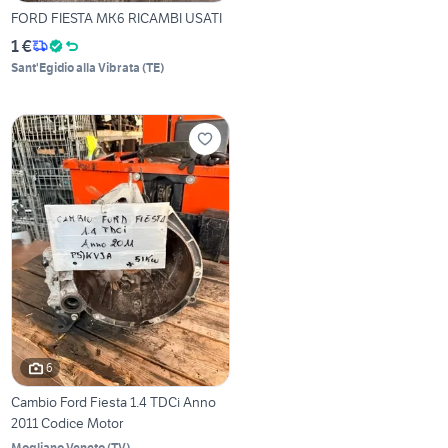
FORD FIESTA MK6 RICAMBI USATI
1 €
Sant'Egidio alla Vibrata
(
TE
)
6
Cambio Ford Fiesta 1.4 TDCi Anno
2011 Codice Motor
Mogliano Veneto
(
TV
)