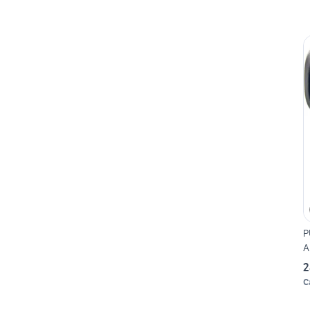
P
A
2
C