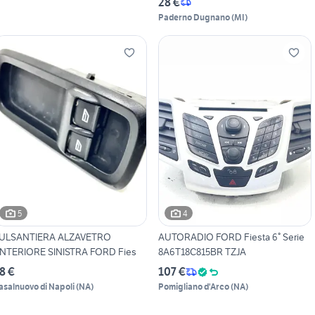
28 €
Paderno Dugnano
(
MI
)
5
4
ULSANTIERA ALZAVETRO
AUTORADIO FORD Fiesta 6° Serie
NTERIORE SINISTRA FORD Fies
8A6T18C815BR TZJA
8 €
107 €
asalnuovo di Napoli
(
NA
)
Pomigliano d'Arco
(
NA
)