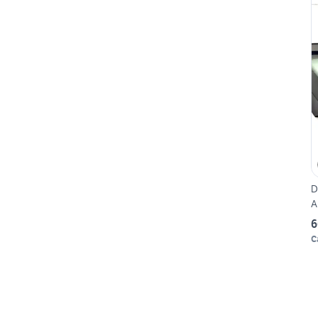
D
A
6
C