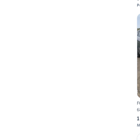
P
F
6
1
M