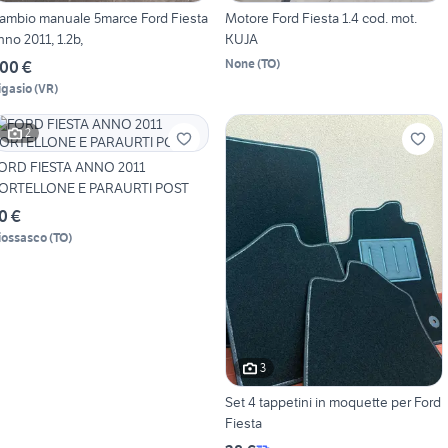
ambio manuale 5marce Ford Fiesta
Motore Ford Fiesta 1.4 cod. mot.
nno 2011, 1.2b,
KUJA
None
(
TO
)
00 €
igasio
(
VR
)
2
ORD FIESTA ANNO 2011
ORTELLONE E PARAURTI POST
0 €
iossasco
(
TO
)
3
Set 4 tappetini in moquette per Ford
Fiesta