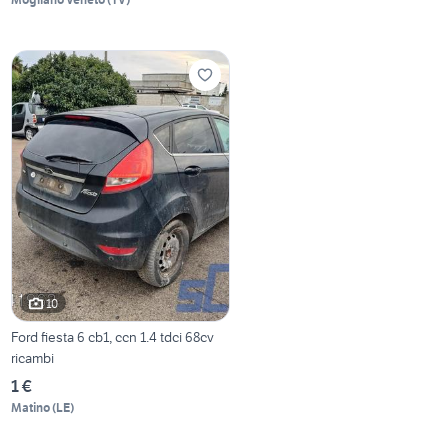
10
Ford fiesta 6 cb1, ccn 1.4 tdci 68cv
ricambi
1 €
Matino
(
LE
)