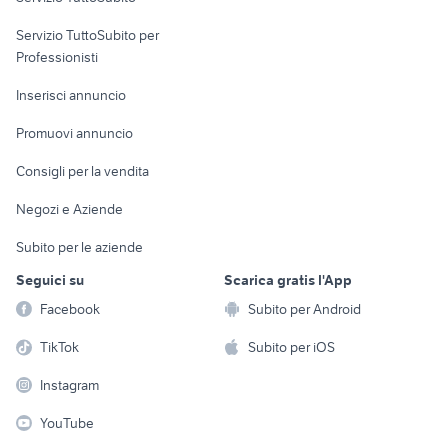
elettronica
per la casa e la
sports e hobby
Servizio TuttoSubito per
persona
Informatica
Animali
Professionisti
Arredamento e
Console e
Accessori per
Casalinghi
Inserisci annuncio
Videogiochi
animali
Elettrodomestici
Promuovi annuncio
Audio/Video
Musica e Film
Giardino e Fai da te
Consigli per la vendita
Fotografia
Libri e Riviste
Abbigliamento e
Negozi e Aziende
Telefonia
Strumenti Musicali
Accessori
Subito per le aziende
Sports
Tutto per i bambini
Seguici su
Scarica gratis l'App
Biciclette
Facebook
Subito per Android
Collezionismo
TikTok
Subito per iOS
Instagram
YouTube