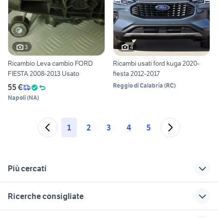
3
4
Ricambio Leva cambio FORD
Ricambi usati ford kuga 2020-
FIESTA 2008-2013 Usato
fiesta 2012-2017
Reggio di Calabria
(
RC
)
55 €
Napoli
(
NA
)
1
2
3
4
5
Più cercati
Correlati
Richerche simili
Suggerimenti
Ricerche consigliate
ford autocarro auto
ford fiesta aria
ford fiesta colori
2021
toyota rav4
auto usate mantova
ford Campania
ford fiesta 94