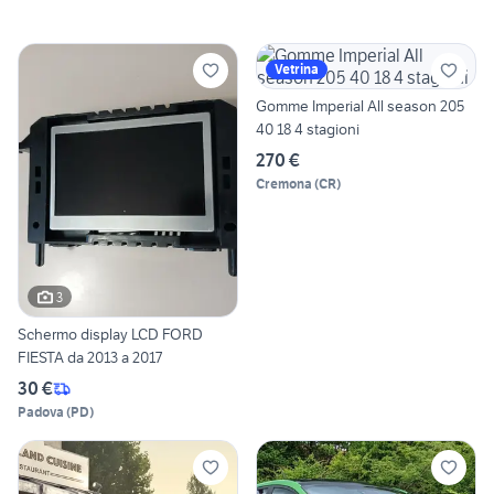
Vetrina
Gomme Imperial All season 205
40 18 4 stagioni
270 €
Cremona
(
CR
)
3
Schermo display LCD FORD
FIESTA da 2013 a 2017
30 €
Padova
(
PD
)