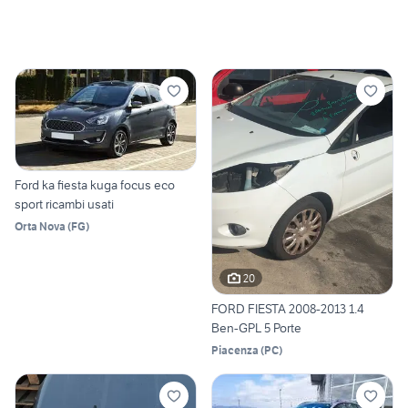
Ford ka fiesta kuga focus eco
sport ricambi usati
Orta Nova
(
FG
)
20
FORD FIESTA 2008-2013 1.4
Ben-GPL 5 Porte
Piacenza
(
PC
)