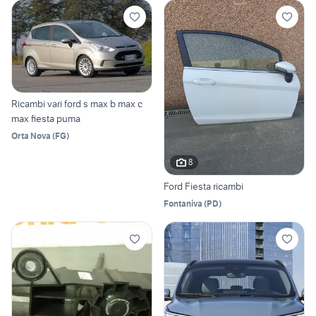
Ricambi vari ford s max b max c
max fiesta puma
Orta Nova
(
FG
)
8
Ford Fiesta ricambi
Fontaniva
(
PD
)