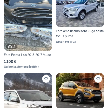
Forniamo ricambi ford kuga fiesta
focus puma
Orta Nova
(
FG
)
15
Ford Fiesta 1.4b 2013-2017 Muso
1.100 €
Guidonia Montecelio
(
RM
)