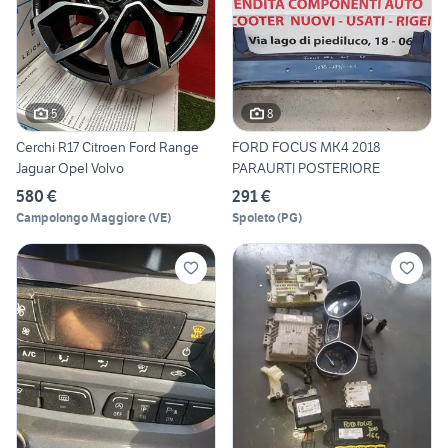
5
8
Cerchi R17 Citroen Ford Range
FORD FOCUS MK4 2018
Jaguar Opel Volvo
PARAURTI POSTERIORE
580 €
291 €
Campolongo Maggiore
(
VE
)
Spoleto
(
PG
)