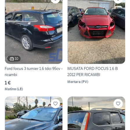
10
Ford focus 3 turnier 1.6 tdci 95cv -
MUSATA FORD FOCUS 1.6 B
ricambi
2012 PER RICAMBI
Mortara
(
PV
)
1 €
Matino
(
LE
)