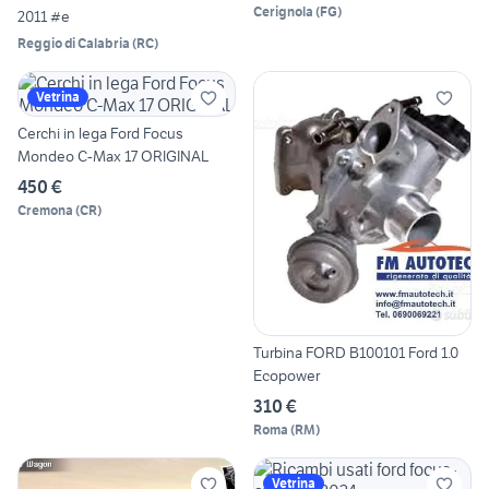
Cerignola
(
FG
)
2011 #e
Reggio di Calabria
(
RC
)
Vetrina
Cerchi in lega Ford Focus
Mondeo C-Max 17 ORIGINAL
450 €
Cremona
(
CR
)
Turbina FORD B100101 Ford 1.0
Ecopower
310 €
Roma
(
RM
)
Vetrina