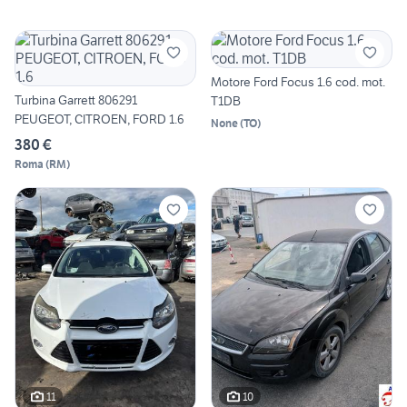
Motore Ford Focus 1.6 cod. mot.
Turbina Garrett 806291
T1DB
PEUGEOT, CITROEN, FORD 1.6
None
(
TO
)
380 €
Roma
(
RM
)
11
10