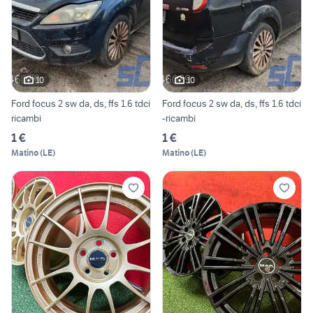
10
10
Ford focus 2 sw da, ds, ffs 1.6 tdci
Ford focus 2 sw da, ds, ffs 1.6 tdci
ricambi
-ricambi
1 €
1 €
Matino
(
LE
)
Matino
(
LE
)