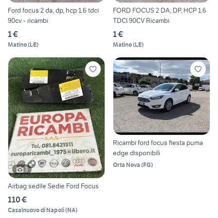
Ford focus 2 da, dp, hcp 1.6 tdci
FORD FOCUS 2 DA, DP, HCP 1.6
90cv - ricambi
TDCI 90CV Ricambi
1 €
1 €
Matino
(
LE
)
Matino
(
LE
)
Ricambi ford focus fiesta puma
edge disponibili
Orta Nova
(
FG
)
3
Airbag sedile Sedie Ford Focus
110 €
Casalnuovo di Napoli
(
NA
)