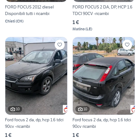
FORD FOCUS 2012 diesel
FORD FOCUS 2 DA, DP, HCP 1.6
Disponibili tutti i ricambi
TDCI 90CV -ricambi
Chieti
(
CH
)
1 €
Matino
(
LE
)
10
10
Ford focus 2 da, dp, hcp 1.6 tdci
Ford focus 2 da, dp, hcp 1.6 tdci
90cv -ricambi
90cv ricambi
1 €
1 €