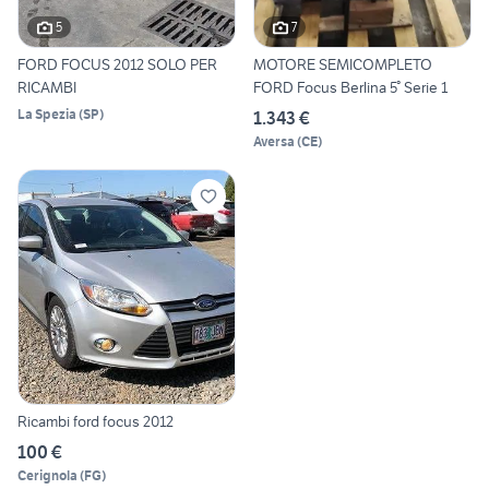
5
7
FORD FOCUS 2012 SOLO PER
MOTORE SEMICOMPLETO
RICAMBI
FORD Focus Berlina 5° Serie 1
La Spezia
(
SP
)
1.343 €
Aversa
(
CE
)
Ricambi ford focus 2012
100 €
Cerignola
(
FG
)