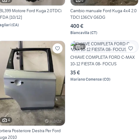
5
6
BL399 Motore Ford Kuga 2.0TDCi
Cambio manuale Ford Kuga 4x4 2.0
FDA [10/12]
TDCI 136CV G6DG
agliari
(
CA
)
400 €
Biancavilla
(
CT
)
6
CHIAVE COMPLETA FORD C-MAX
10-12 FIESTA 08- FOCUS
35 €
Mariano Comense
(
CO
)
4
ortiera Posteriore Destra Per Ford
uga 2010