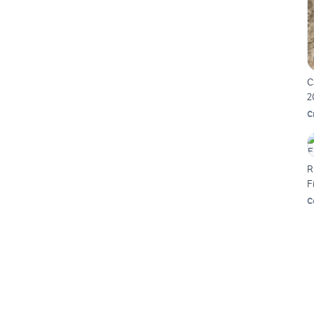
C
2
C
R
F
C