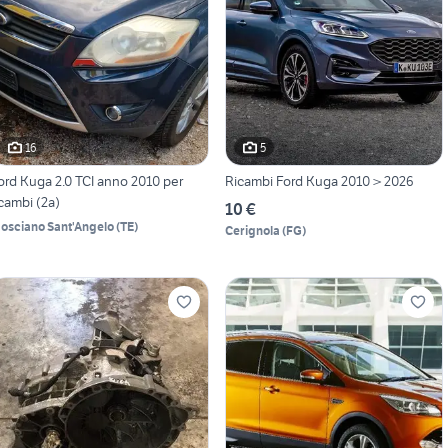
16
5
ord Kuga 2.0 TCI anno 2010 per
Ricambi Ford Kuga 2010 > 2026
icambi (2a)
10 €
osciano Sant'Angelo
(
TE
)
Cerignola
(
FG
)