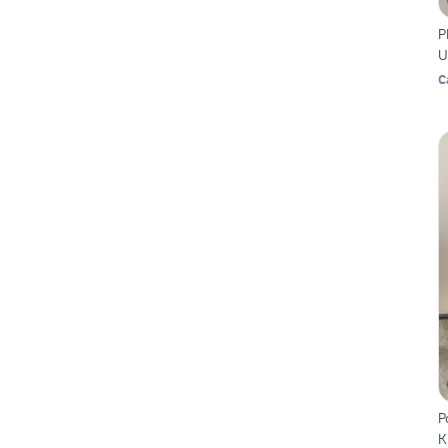
P
U
C
P
K