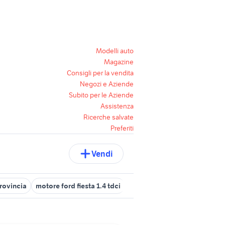
Modelli auto
Magazine
Consigli per la vendita
Negozi e Aziende
Subito per le Aziende
Assistenza
Ricerche salvate
Preferiti
Vendi
rovincia
motore ford fiesta 1.4 tdci
ford kuga 2011 auto
ford 