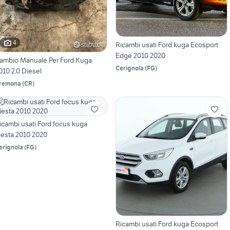
4
Ricambi usati Ford kuga Ecosport
Edge 2010 2020
ambio Manuale Per Ford Kuga
Cerignola
(
FG
)
010 2.0 Diesel
remona
(
CR
)
icambi usati Ford focus kuga
iesta 2010 2020
erignola
(
FG
)
Ricambi usati Ford kuga Ecosport