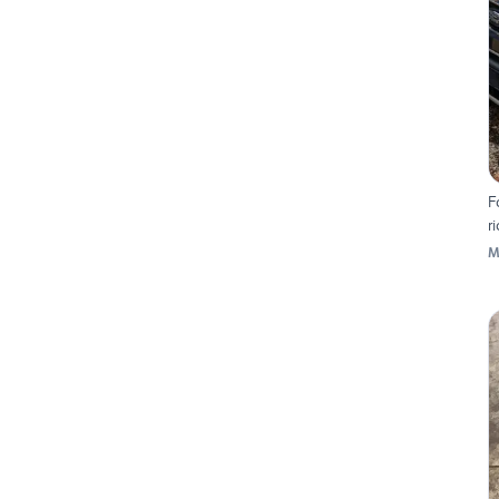
F
r
M