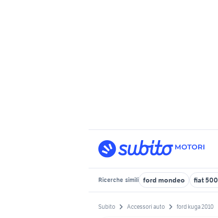
ford mondeo
fiat 50
Ricerche
simili
Subito
Accessori auto
ford kuga 2010