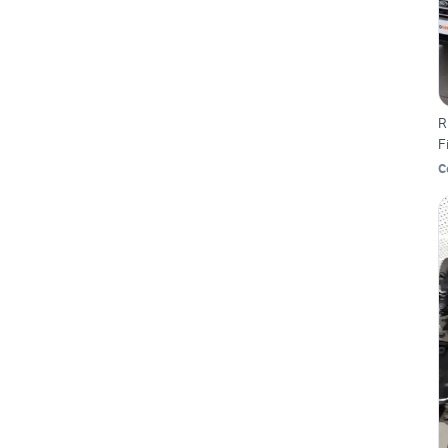
R
F
C