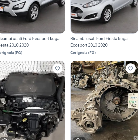
icambi usati Ford Ecosport kuga
Ricambi usati Ford Fiesta kuga
iesta 2010 2020
Ecosport 2010 2020
erignola
(
FG
)
Cerignola
(
FG
)