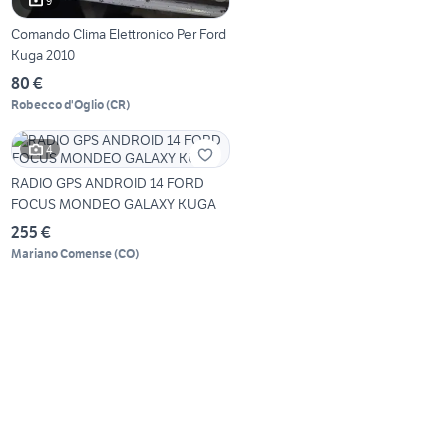
9
Comando Clima Elettronico Per Ford
Kuga 2010
80 €
Robecco d'Oglio
(
CR
)
4
RADIO GPS ANDROID 14 FORD
FOCUS MONDEO GALAXY KUGA
255 €
Mariano Comense
(
CO
)