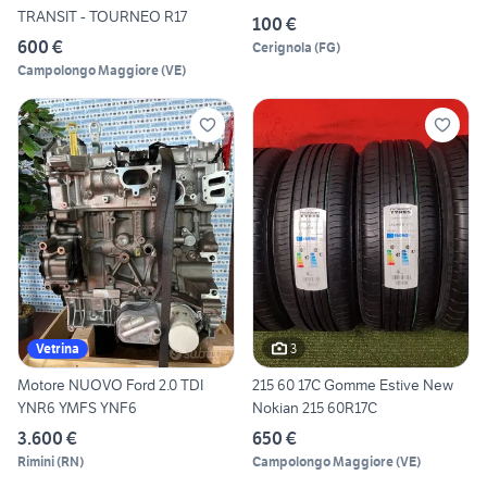
TRANSIT - TOURNEO R17
100 €
600 €
Cerignola
(
FG
)
Campolongo Maggiore
(
VE
)
3
Vetrina
Motore NUOVO Ford 2.0 TDI
215 60 17C Gomme Estive New
YNR6 YMFS YNF6
Nokian 215 60R17C
3.600 €
650 €
Rimini
(
RN
)
Campolongo Maggiore
(
VE
)