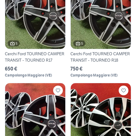
5
5
Cerchi Ford TOURNEO CAMPER
Cerchi Ford TOURNEO CAMPER
TRANSIT - TOURNEO R17
TRANSIT - TOURNEO R18
650 €
750 €
Campolongo Maggiore
(
VE
)
Campolongo Maggiore
(
VE
)