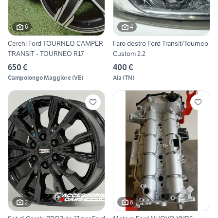
6
4
Cerchi Ford TOURNEO CAMPER
Faro destro Ford Transit/Tourneo
TRANSIT - TOURNEO R17
Custom 2.2
650 €
400 €
Campolongo Maggiore
(
VE
)
Ala
(
TN
)
2
6