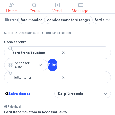
Home
Cerca
Vendi
Messaggi
ford mondeo
copricassone ford ranger
ford c max 
Ricerche
Subito
Accessori auto
ford transit custom
Cosa cerchi?
Accessori
Filtri
Auto
Salva ricerca
Dal più recente
657 risultati
Ford transit custom in Accessori auto