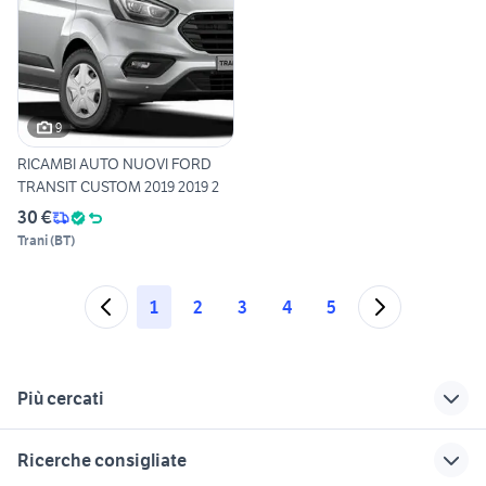
9
RICAMBI AUTO NUOVI FORD
TRANSIT CUSTOM 2019 2019 2
30 €
Trani
(
BT
)
1
2
3
4
5
Più cercati
Correlati
Richerche simili
Suggerimenti
Ricerche consigliate
ford transit cassone
ford transit custom 6
ford transit auto