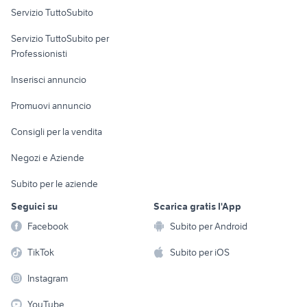
Servizio TuttoSubito
elettronica
per la casa e la
sports e hobby
Servizio TuttoSubito per
persona
Informatica
Animali
Professionisti
Arredamento e
Console e
Accessori per
Casalinghi
Inserisci annuncio
Videogiochi
animali
Elettrodomestici
Promuovi annuncio
Audio/Video
Musica e Film
Giardino e Fai da te
Consigli per la vendita
Fotografia
Libri e Riviste
Abbigliamento e
Negozi e Aziende
Telefonia
Strumenti Musicali
Accessori
Subito per le aziende
Sports
Tutto per i bambini
Seguici su
Scarica gratis l'App
Biciclette
Facebook
Subito per Android
Collezionismo
TikTok
Subito per iOS
Instagram
YouTube