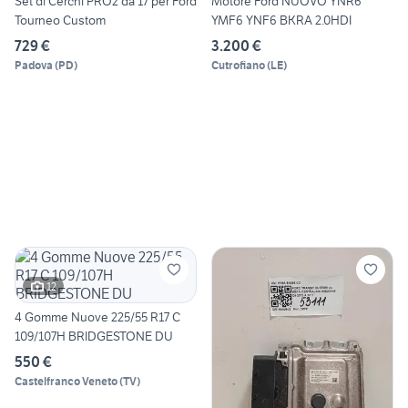
Set di Cerchi PRO2 da 17 per Ford
Motore Ford NUOVO YNR6
Tourneo Custom
YMF6 YNF6 BKRA 2.0HDI
729 €
3.200 €
Padova
(
PD
)
Cutrofiano
(
LE
)
12
4 Gomme Nuove 225/55 R17 C
109/107H BRIDGESTONE DU
550 €
Castelfranco Veneto
(
TV
)