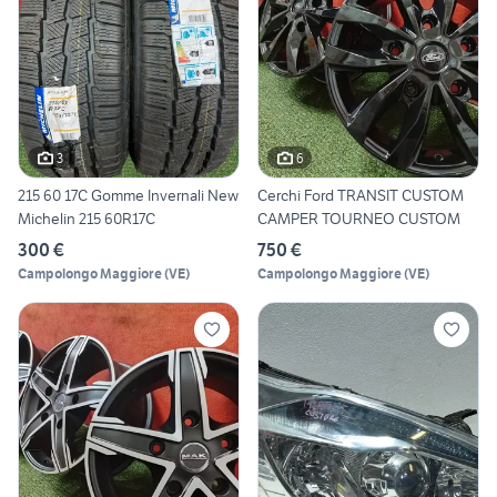
3
6
215 60 17C Gomme Invernali New
Cerchi Ford TRANSIT CUSTOM
Michelin 215 60R17C
CAMPER TOURNEO CUSTOM
300 €
750 €
Campolongo Maggiore
(
VE
)
Campolongo Maggiore
(
VE
)