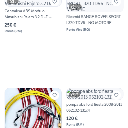
5
12
Centralina ABS Modulo
Ricambi RANGE ROVER SPORT
Mitsubishi Pajero 3.2 DI-D –
L320 TDV6 - NO MOTORE
250 €
Porto Viro
(
RO
)
Roma
(
RM
)
7
pompa abs ford fiesta 2008-2013
062102-1317.4
120 €
Roma
(
RM
)