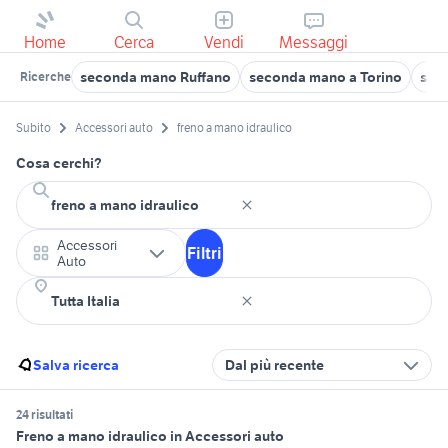
Home
Cerca
Vendi
Messaggi
seconda mano Ruffano
seconda mano a Torino
sec
Ricerche
Subito
Accessori auto
freno a mano idraulico
Cosa cerchi?
Accessori
Filtri
Auto
Salva ricerca
Dal più recente
24 risultati
Freno a mano idraulico in Accessori auto