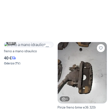
3
freno a mano idraulico
40 €
Oderzo
(
TV
)
6
Pinze freno bmw e36 320i