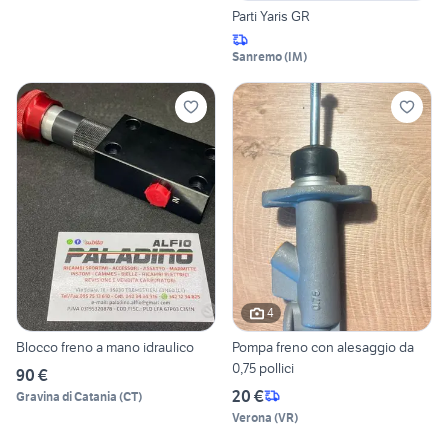
Parti Yaris GR
Sanremo
(
IM
)
4
Blocco freno a mano idraulico
Pompa freno con alesaggio da
0,75 pollici
90 €
20 €
Gravina di Catania
(
CT
)
Verona
(
VR
)