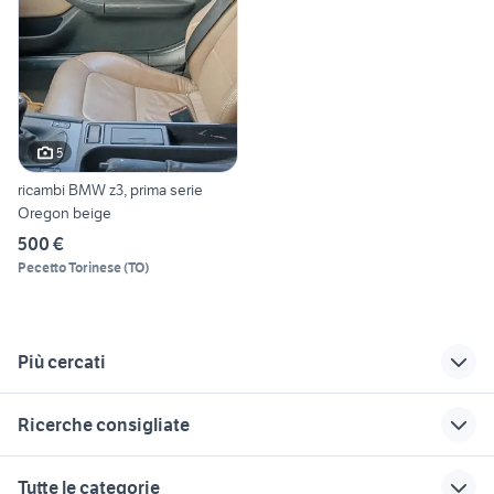
5
ricambi BMW z3, prima serie
Oregon beige
500 €
Pecetto Torinese
(
TO
)
Più cercati
Correlati
Richerche simili
Suggerimenti
Ricerche consigliate
seconda mano
freno mano
pinze freno hornet
Accadia
mercedes
microcar auto
golf 4 r32
fiat 1100 anni 50
Tutte le categorie