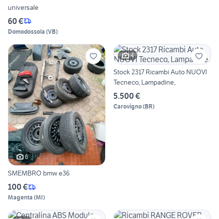
universale
60 €
Domodossola
(
VB
)
4
Stock 2317 Ricambi Auto NUOVI
Tecneco, Lampadine,
5.500 €
Carovigno
(
BR
)
6
SMEMBRO bmw e36
100 €
Magenta
(
MI
)