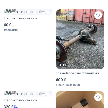
2
Freno a mano idraulico
60 €
Como
(
CO
)
6
chevrolet camaro differenziale
600 €
Finale Emilia
(
MO
)
6
Freno a mano idraulico
320 €