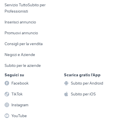
Servizio TuttoSubito per
persona
Informatica
Animali
Professionisti
Arredamento e
Console e
Accessori per
Casalinghi
Inserisci annuncio
Videogiochi
animali
Elettrodomestici
Promuovi annuncio
Audio/Video
Musica e Film
Giardino e Fai da te
Consigli per la vendita
Fotografia
Libri e Riviste
Abbigliamento e
Negozi e Aziende
Telefonia
Strumenti Musicali
Accessori
Subito per le aziende
Sports
Tutto per i bambini
Seguici su
Scarica gratis l'App
Biciclette
Facebook
Subito per Android
Collezionismo
TikTok
Subito per iOS
Instagram
YouTube