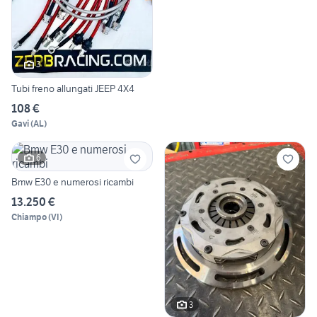
3
Tubi freno allungati JEEP 4X4
108 €
Gavi
(
AL
)
6
Bmw E30 e numerosi ricambi
13.250 €
Chiampo
(
VI
)
3