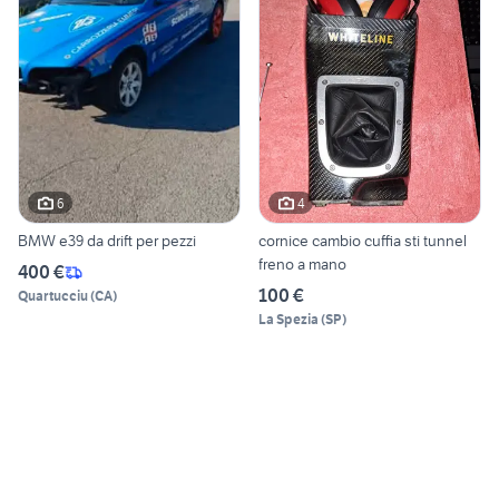
6
4
BMW e39 da drift per pezzi
cornice cambio cuffia sti tunnel
freno a mano
400 €
100 €
Quartucciu
(
CA
)
La Spezia
(
SP
)