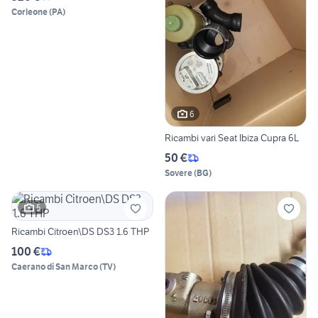
Corleone
(
PA
)
6
Ricambi vari Seat Ibiza Cupra 6L
50 €
Sovere
(
BG
)
5
Ricambi Citroen\DS DS3 1.6 THP
100 €
Caerano di San Marco
(
TV
)