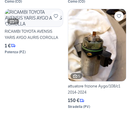
Como
(
CO
)
Como
(
CO
)
6
RICAMBI TOYOTA AVENSIS
YARIS AYGO AURIS COROLLA
1 €
Potenza
(
PZ
)
5
attuatore frizione Aygo/108/c1
2014-2024
150 €
Stradella
(
PV
)