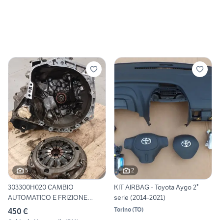
5
2
303300H020 CAMBIO
KIT AIRBAG - Toyota Aygo 2°
AUTOMATICO E FRIZIONE
serie (2014-2021)
TOYOTA AYG
Torino
(
TO
)
450 €