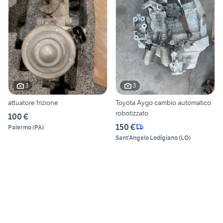
3
3
attuatore frizione
Toyota Aygo cambio automatico
robotizzato
100 €
150 €
Palermo
(
PA
)
Sant'Angelo Lodigiano
(
LO
)