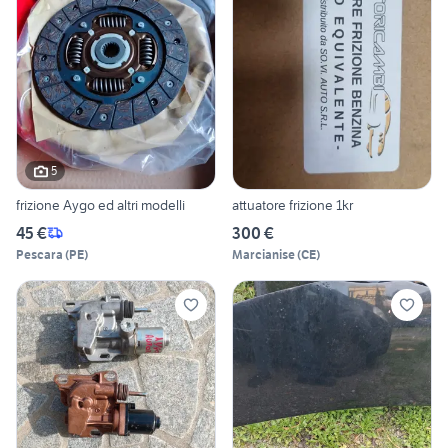
5
frizione Aygo ed altri modelli
attuatore frizione 1kr
45 €
300 €
Pescara
(
PE
)
Marcianise
(
CE
)