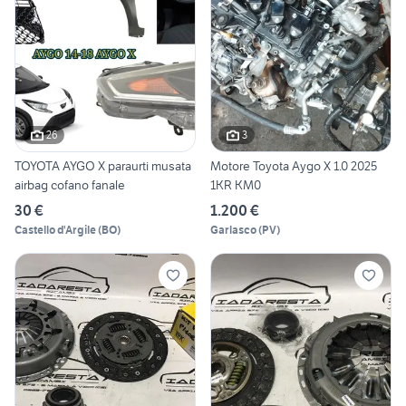
26
3
TOYOTA AYGO X paraurti musata
Motore Toyota Aygo X 1.0 2025
airbag cofano fanale
1KR KM0
30 €
1.200 €
Castello d'Argile
(
BO
)
Garlasco
(
PV
)