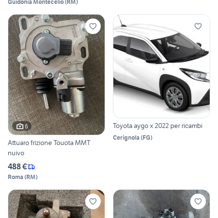
Guidonia Montecelio
(
RM
)
Toyota aygo x 2022 per ricambi
6
Cerignola
(
FG
)
Attuaro frizione Touota MMT
nuivo
488 €
Roma
(
RM
)