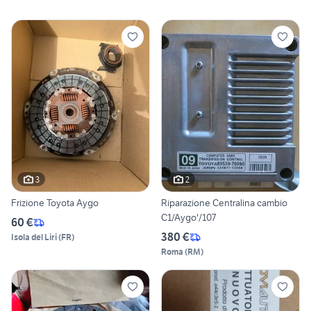
3
2
Frizione Toyota Aygo
Riparazione Centralina cambio
C1/Aygo'/107
60 €
380 €
Isola del Liri
(
FR
)
Roma
(
RM
)