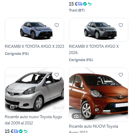
15 €
Trani
(
BT
)
RICAMBI X TOYOTA AYGO X 2023
RICAMBI X TOYOTA AYGO X
2026
Cerignola
(
FG
)
Cerignola
(
FG
)
3
3
Ricambi auto nuovi Toyota Aygo
dal 2009 al 2012
Ricambi auto NUOVI Toyota
15 €
Aygo 2012