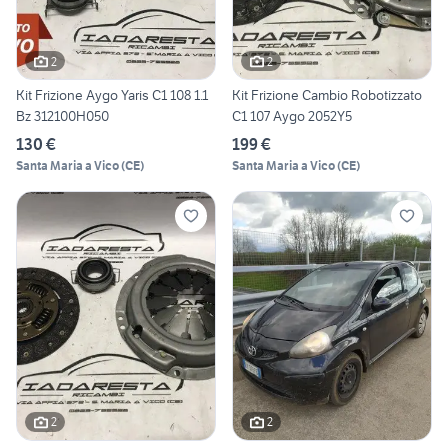
2
2
Kit Frizione Aygo Yaris C1 108 1.1
Kit Frizione Cambio Robotizzato
Bz 312100H050
C1 107 Aygo 2052Y5
130 €
199 €
Santa Maria a Vico
(
CE
)
Santa Maria a Vico
(
CE
)
2
2