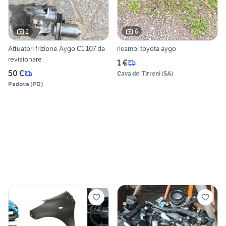
2
6
Attuatori frizione Aygo C1 107 da
ricambi toyota aygo
revisionare
1 €
50 €
Cava de' Tirreni
(
SA
)
Padova
(
PD
)