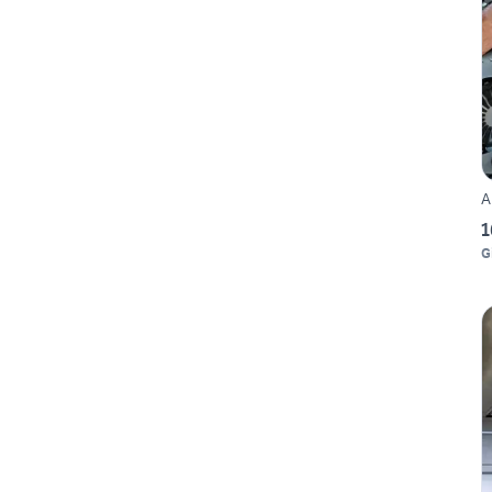
A
1
G