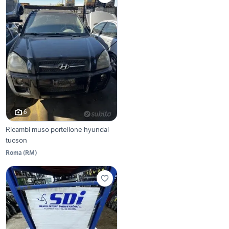
6
Ricambi muso portellone hyundai
tucson
Roma
(
RM
)