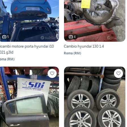
5
4
icambi motore porta hyundai i10
Cambio hyundai 130 1.4
021 g3ld
Roma
(
RM
)
oma
(
RM
)