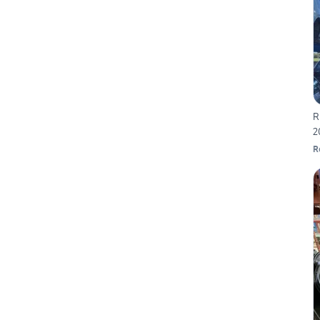
R
2
R