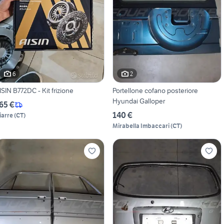
6
2
ISIN B772DC - Kit frizione
Portellone cofano posteriore
Hyundai Galloper
65 €
140 €
iarre
(
CT
)
Mirabella Imbaccari
(
CT
)