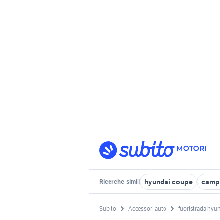
hyundai coupe
campe
Ricerche
simili
Subito
Accessori auto
fuoristrada hyu