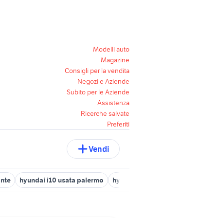
Modelli auto
Magazine
Consigli per la vendita
Negozi e Aziende
Subito per le Aziende
Assistenza
Ricerche salvate
Preferiti
Vendi
onte
hyundai i10 usata palermo
hyundai ix35 2014
fuoristrada