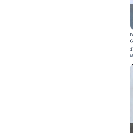
P
G
1
M