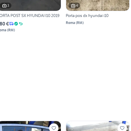
3
4
ORTA POST SX HYUNDAI I10 2019
Porta pos dx hyundai i10
Roma
(
RM
)
80 €
oma
(
RM
)