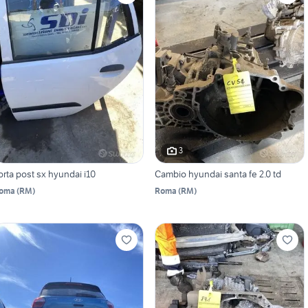
3
orta post sx hyundai i10
Cambio hyundai santa fe 2.0 td
oma
(
RM
)
Roma
(
RM
)