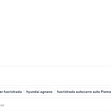
r fuoristrada
hyundai agnano
fuoristrada autocarro auto Piem
ndai